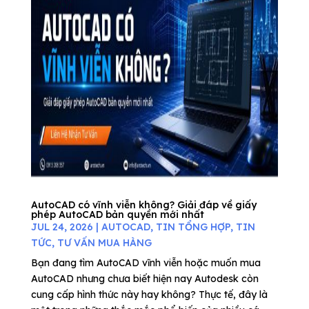
AutoCAD có vĩnh viễn không? Giải đáp về giấy
phép AutoCAD bản quyền mới nhất
JUL 24, 2026
|
AUTOCAD
,
TIN TỔNG HỢP
,
TIN
TỨC
,
TƯ VẤN MUA HÀNG
Bạn đang tìm AutoCAD vĩnh viễn hoặc muốn mua
AutoCAD nhưng chưa biết hiện nay Autodesk còn
cung cấp hình thức này hay không? Thực tế, đây là