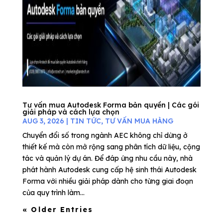
Tư vấn mua Autodesk Forma bản quyền | Các gói
giải pháp và cách lựa chọn
AUG 3, 2026
|
TIN TỨC
,
TƯ VẤN MUA HÀNG
Chuyển đổi số trong ngành AEC không chỉ dừng ở
thiết kế mà còn mở rộng sang phân tích dữ liệu, cộng
tác và quản lý dự án. Để đáp ứng nhu cầu này, nhà
phát hành Autodesk cung cấp hệ sinh thái Autodesk
Forma với nhiều giải pháp dành cho từng giai đoạn
của quy trình làm...
« Older Entries