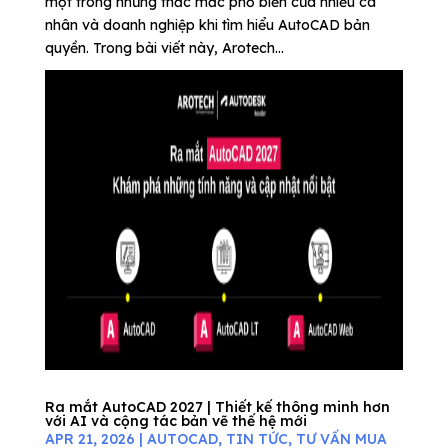
một trong những thắc mắc phổ biến của nhiều cá
nhân và doanh nghiệp khi tìm hiểu AutoCAD bản
quyền. Trong bài viết này, Arotech...
Ra mắt AutoCAD 2027 | Thiết kế thông minh hơn
với AI và cộng tác bản vẽ thế hệ mới
APR 21, 2026
|
AUTOCAD
,
TIN TỨC
,
TƯ VẤN MUA