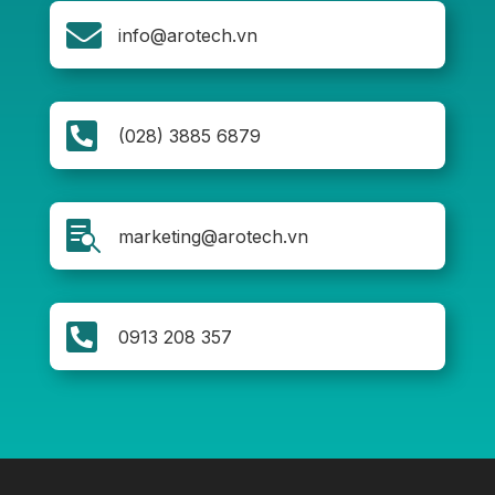

info@arotech.vn

(028) 3885 6879

marketing@arotech.vn

0913 208 357