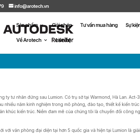
879
info@arotech.vn
Sản phẩm
Giải pháp
Tư vấn mua hàng
Sự kiệ
Về Arotech
Liên hệ
ng ty tư nhân đứng sau Lumion. Có trụ sở tại Warmond, Hà Lan. Act-
au nhiều năm kinh nghiệm trong mô phỏng, đào tạo, thiết kế kiến trúc
hân khúc kiến trúc. Niềm đam mê của chúng tôi là chuyển đổi công n
 với văn phòng đại diện tại hơn 5 quốc gia và hiện tại Lumion là giả