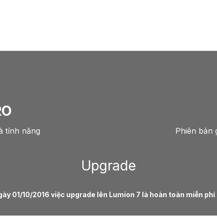
Lumion 8
Powerful Creative New Tools
RO
à tính năng
Phiên bản g
Upgrade
y 01/10/2016 việc upgrade lên Lumion 7 là hoàn toàn miễn phí (c