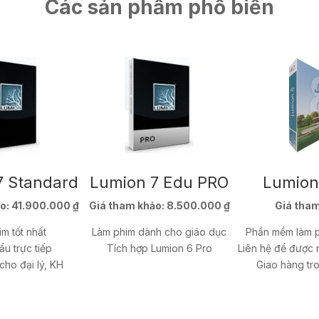
Các sản phẩm phổ biến
7 Standard
Lumion 7 Edu PRO
Lumion
o:
41.900.000 ₫
Giá tham khảo:
8.500.000 ₫
Giá tham
m tốt nhất
Làm phim dành cho giáo dục
Phần mềm làm p
u trực tiếp
Tích hợp Lumion 6 Pro
Liên hệ để được 
cho đại lý, KH
Giao hàng tr