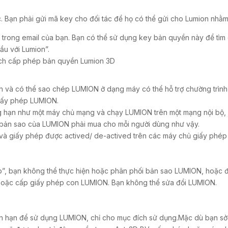
. Bạn phải gửi mã key cho đối tác để họ có thể gửi cho Lumion nhằ
 trong email của bạn. Bạn có thể sử dụng key bản quyền này để tì
đầu với Lumion”.
ính và có thể sao chép LUMION ở dạng máy có thể hỗ trợ chường trìn
giấy phép LUMION.
chẳng hạn như một máy chủ mạng và chạy LUMION trên một mạng nội bộ
 bản sao của LUMION phải mua cho mỗi người dùng như vậy.
và giấy phép được actived/ de-actived trên các máy chủ giấy phép
”, bạn không thể thực hiện hoặc phân phối bản sao LUMION, hoặc đ
hoặc cấp giấy phép con LUMION. Bạn không thể sửa đổi LUMION.
n hạn để sử dụng LUMION, chỉ cho mục đích sử dụng.Mặc dù bạn sở