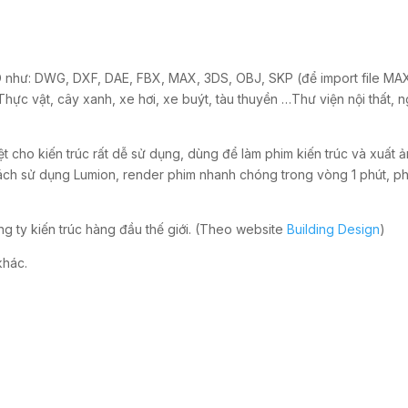
3D như: DWG, DXF, DAE, FBX, MAX, 3DS, OBJ, SKP (để import file MAX
c vật, cây xanh, xe hơi, xe buýt, tàu thuyền …Thư viện nội thất, ngo
t cho kiến trúc rất dễ sử dụng, dùng để làm phim kiến trúc và xuất ả
ách sử dụng Lumion, render phim nhanh chóng trong vòng 1 phút, phi
g ty kiến trúc hàng đầu thế giới. (Theo website
Building Design
)
khác.