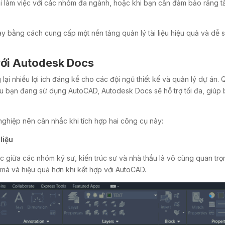
hi làm việc với các nhóm đa ngành, hoặc khi bạn cần đảm bảo rằng t
y bằng cách cung cấp một nền tảng quản lý tài liệu hiệu quả và dễ 
 với Autodesk Docs
i nhiều lợi ích đáng kể cho các đội ngũ thiết kế và quản lý dự án. Q
nếu bạn đang sử dụng AutoCAD, Autodesk Docs sẽ hỗ trợ tối đa, giúp b
nghiệp nên cân nhắc khi tích hợp hai công cụ này:
liệu
tác giữa các nhóm kỹ sư, kiến trúc sư và nhà thầu là vô cùng quan 
 mà và hiệu quả hơn khi kết hợp với AutoCAD.