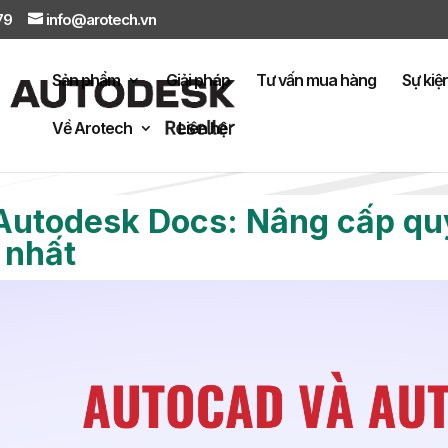
879
info@arotech.vn
Sản phẩm
Giải pháp
Tư vấn mua hàng
Sự kiệ
Về Arotech
Liên hệ
yến mãi
Webinar – Workshop
utodesk Docs: Nâng cấp quy 
 nhất