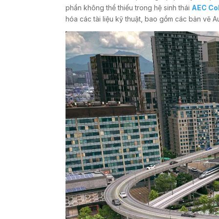
phần không thể thiếu trong hệ sinh thái
AEC Col
hóa các tài liệu kỹ thuật, bao gồm các bản vẽ 