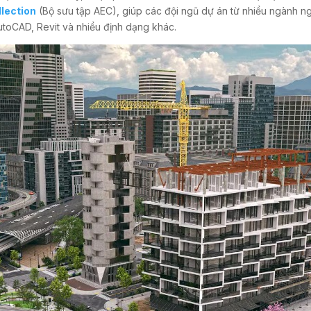
lection
(Bộ sưu tập AEC), giúp các đội ngũ dự án từ nhiều ngành 
AutoCAD, Revit và nhiều định dạng khác.