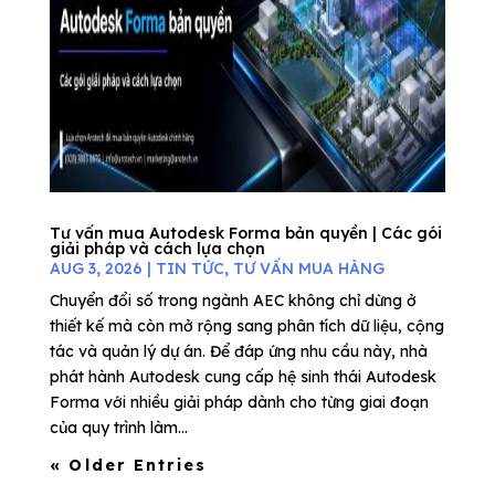
Tư vấn mua Autodesk Forma bản quyền | Các gói
giải pháp và cách lựa chọn
AUG 3, 2026
|
TIN TỨC
,
TƯ VẤN MUA HÀNG
Chuyển đổi số trong ngành AEC không chỉ dừng ở
thiết kế mà còn mở rộng sang phân tích dữ liệu, cộng
tác và quản lý dự án. Để đáp ứng nhu cầu này, nhà
phát hành Autodesk cung cấp hệ sinh thái Autodesk
Forma với nhiều giải pháp dành cho từng giai đoạn
của quy trình làm...
« Older Entries