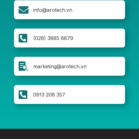

info@arotech.vn

(028) 3885 6879

marketing@arotech.vn

0913 208 357