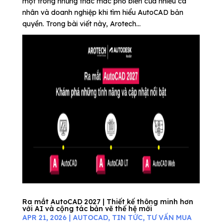
một trong những thắc mắc phổ biến của nhiều cá
nhân và doanh nghiệp khi tìm hiểu AutoCAD bản
quyền. Trong bài viết này, Arotech...
Ra mắt AutoCAD 2027 | Thiết kế thông minh hơn
với AI và cộng tác bản vẽ thế hệ mới
APR 21, 2026
|
AUTOCAD
,
TIN TỨC
,
TƯ VẤN MUA