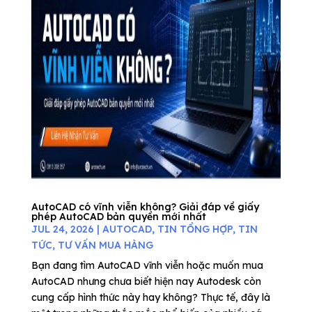
AutoCAD có vĩnh viễn không? Giải đáp về giấy
phép AutoCAD bản quyền mới nhất
JUL 24, 2026
|
AUTOCAD
,
TIN TỔNG HỢP
,
TIN
TỨC
,
TƯ VẤN MUA HÀNG
Bạn đang tìm AutoCAD vĩnh viễn hoặc muốn mua
AutoCAD nhưng chưa biết hiện nay Autodesk còn
cung cấp hình thức này hay không? Thực tế, đây là