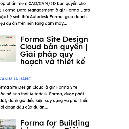
– Top phần mềm CAD/CAM/3D bản quyền cho
6) Forma Data Management là gì? Forma Data
ộc hệ sinh thái Autodesk Forma, giúp doanh
iệu dự án trên nền tảng đám mây....
Forma Site Design
Cloud bản quyền |
Giải pháp quy
hoạch và thiết kế
VẤN MUA HÀNG
rma Site Design Cloud là gì? Forma Site
uộc hệ sinh thái Autodesk Forma, được phát
 đất, đánh giá điều kiện xây dựng và phát triển
ai đoạn đầu của dự án....
Forma for Building