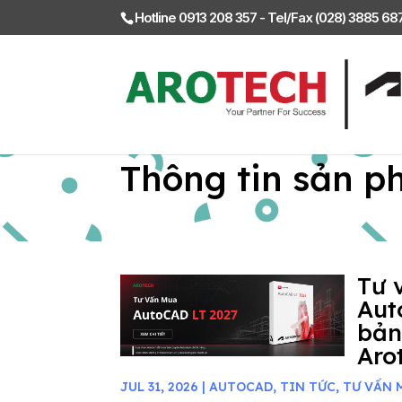
Hotline 0913 208 357 - Tel/Fax (028) 3885 6
Thông tin sản p
Tư 
Aut
bản
Aro
JUL 31, 2026
|
AUTOCAD
,
TIN TỨC
,
TƯ VẤN 