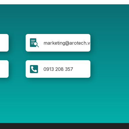

marketing@arotech.vn

0913 208 357