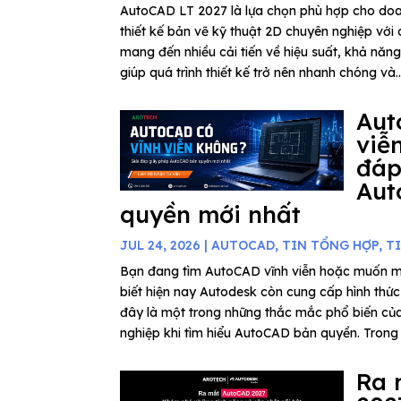
AutoCAD LT 2027 là lựa chọn phù hợp cho do
thiết kế bản vẽ kỹ thuật 2D chuyên nghiệp với c
mang đến nhiều cải tiến về hiệu suất, khả năn
giúp quá trình thiết kế trở nên nhanh chóng và..
Aut
viễ
đáp
Aut
quyền mới nhất
JUL 24, 2026
|
AUTOCAD
,
TIN TỔNG HỢP
,
T
Bạn đang tìm AutoCAD vĩnh viễn hoặc muốn 
biết hiện nay Autodesk còn cung cấp hình thứ
đây là một trong những thắc mắc phổ biến củ
nghiệp khi tìm hiểu AutoCAD bản quyền. Trong b
Ra 