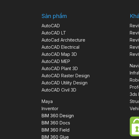
Sản phẩm
Kh
AutoCAD
Revi
AutoCAD LT
Revi
AutoCad Architecture
Revi
AutoCAD Electrical
Revi
AutoCAD Map 3D
Revi
AutoCAD MEP
Nav
AutoCAD Plant 3D
Infr
AutoCAD Raster Design
Robo
AutoCAD Utility Design
Prof
AutoCAD Civil 3D
3ds
Maya
Stru
Inventor
Vehi
BIM 360 Design
BIM 360 Docs
BIM 360 Field
BIM 360 Glue