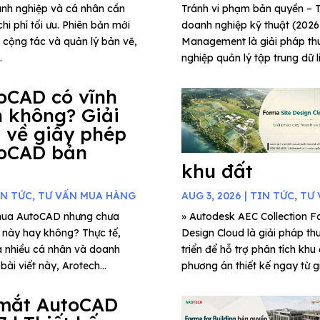
anh nghiệp và cá nhân cần
Tránh vi phạm bản quyền 
hi phí tối ưu. Phiên bản mới
doanh nghiệp kỹ thuật (202
g cộng tác và quản lý bản vẽ,
Management là giải pháp thu
.
nghiệp quản lý tập trung dữ l
oCAD có vĩnh
n không? Giải
 về giấy phép
oCAD bản
khu đất
IN TỨC
,
TƯ VẤN MUA HÀNG
AUG 3, 2026
|
TIN TỨC
,
TƯ 
mua AutoCAD nhưng chưa
» Autodesk AEC Collection Fo
c này hay không? Thực tế,
Design Cloud là giải pháp th
a nhiều cá nhân và doanh
triển để hỗ trợ phân tích khu
ài viết này, Arotech...
phương án thiết kế ngay từ gi
mắt AutoCAD