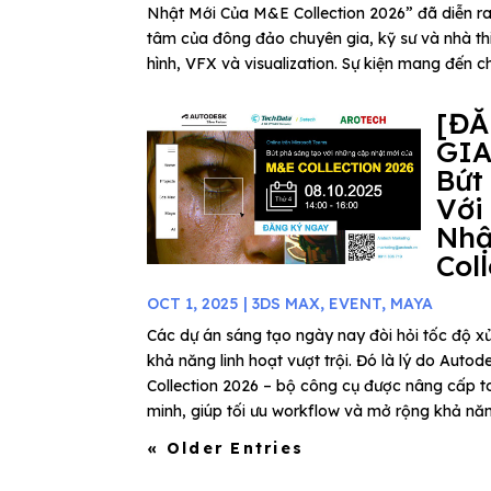
Nhật Mới Của M&E Collection 2026” đã diễn ra
tâm của đông đảo chuyên gia, kỹ sư và nhà thi
hình, VFX và visualization. Sự kiện mang đến ch
[Đ
GIA
Bứt
Với
Nhậ
Col
OCT 1, 2025
|
3DS MAX
,
EVENT
,
MAYA
Các dự án sáng tạo ngày nay đòi hỏi tốc độ xử
khả năng linh hoạt vượt trội. Đó là lý do Au
Collection 2026 – bộ công cụ được nâng cấp to
minh, giúp tối ưu workflow và mở rộng khả năn
« Older Entries