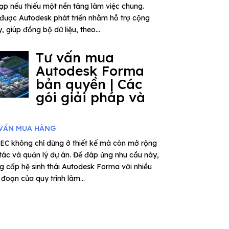
tạp nếu thiếu một nền tảng làm việc chung.
được Autodesk phát triển nhằm hỗ trợ cộng
 giúp đồng bộ dữ liệu, theo...
Tư vấn mua
Autodesk Forma
bản quyền | Các
gói giải pháp và
VẤN MUA HÀNG
EC không chỉ dừng ở thiết kế mà còn mở rộng
 tác và quản lý dự án. Để đáp ứng nhu cầu này,
 cấp hệ sinh thái Autodesk Forma với nhiều
đoạn của quy trình làm...