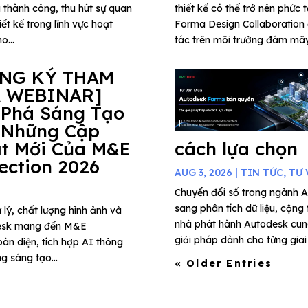
 thành công, thu hút sự quan
thiết kế có thể trở nên phức 
ết kế trong lĩnh vực hoạt
Forma Design Collaboration 
o...
tác trên môi trường đám mây,
ĂNG KÝ THAM
 WEBINAR]
 Phá Sáng Tạo
 Những Cập
t Mới Của M&E
cách lựa chọn
lection 2026
AUG 3, 2026
|
TIN TỨC
,
TƯ 
Chuyển đổi số trong ngành A
sang phân tích dữ liệu, cộng
 lý, chất lượng hình ảnh và
nhà phát hành Autodesk cung
todesk mang đến M&E
giải pháp dành cho từng giai 
àn diện, tích hợp AI thông
g sáng tạo...
« Older Entries