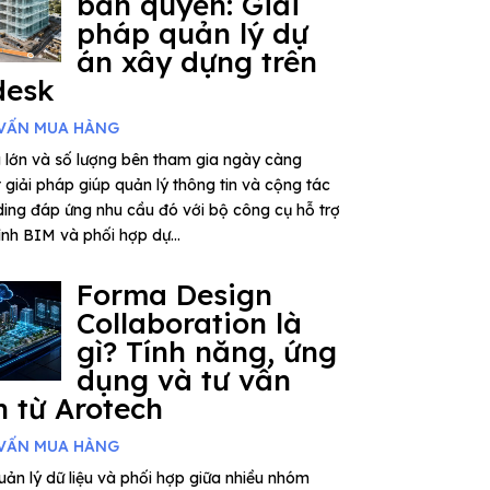
bản quyền: Giải
pháp quản lý dự
án xây dựng trên
desk
VẤN MUA HÀNG
 lớn và số lượng bên tham gia ngày càng
giải pháp giúp quản lý thông tin và cộng tác
ding đáp ứng nhu cầu đó với bộ công cụ hỗ trợ
rình BIM và phối hợp dự...
Forma Design
Collaboration là
gì? Tính năng, ứng
dụng và tư vấn
 từ Arotech
VẤN MUA HÀNG
ản lý dữ liệu và phối hợp giữa nhiều nhóm