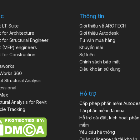
ác
Thông tin
t LT Suite
Giới thiệu về AROTECH
t for Architecture
Giới thiệu Autodesk
t for Structural Engineer
Tư vấn mua hàng
t (MEP) engineers
Khuyến mãi
t for Construction
Sự kiện
Chính sách bảo mật
isworks
Điều khoản sử dụng
aWorks 360
t Structural Analysis
essional
Hỗ trợ
 Max
ctural Analysis for Revit
Cấp phép phần mềm Autode
cle Tracking
Tải phần mềm đã mua
Hỗ trợ cài đặt, kích hoạt phần
mềm
Yêu cầu hệ thống
Quản lý license và tài khoản