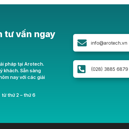
n tư vấn ngay

info@arotech.vn
ải pháp tại Arotech.

(028) 3885 6879
uý khách. Sẵn sàng
ôm nay với các giải
 từ thứ 2 – thứ 6