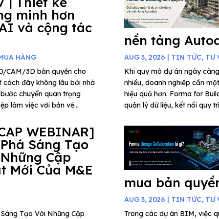
7 | Thiết kế
ng minh hơn
 AI và cộng tác
nền tảng Auto
 MUA HÀNG
AUG 3, 2026
|
TIN TỨC
,
TƯ 
AD/CAM/3D bản quyền cho
Khi quy mô dự án ngày càng
t cách đây không lâu bởi nhà
nhiều, doanh nghiệp cần một 
 bước chuyển quan trọng
hiệu quả hơn. Forma for Buil
p làm việc với bản vẽ...
quản lý dữ liệu, kết nối quy t
CAP WEBINAR]
 Phá Sáng Tạo
 Những Cập
t Mới Của M&E
mua bản quyền
AUG 3, 2026
|
TIN TỨC
,
TƯ 
há Sáng Tạo Với Những Cập
Trong các dự án BIM, việc qu