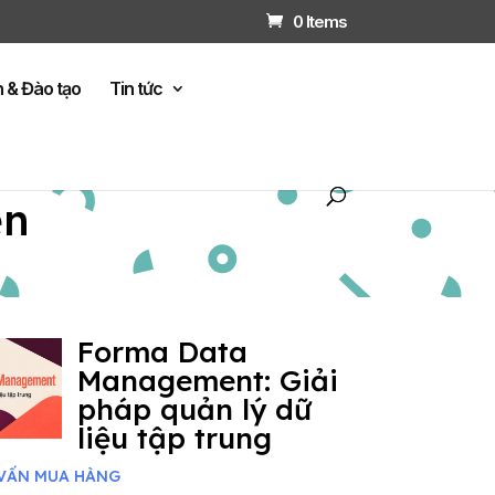
0 Items
n & Đào tạo
Tin tức
ện
Forma Data
Management: Giải
pháp quản lý dữ
liệu tập trung
VẤN MUA HÀNG