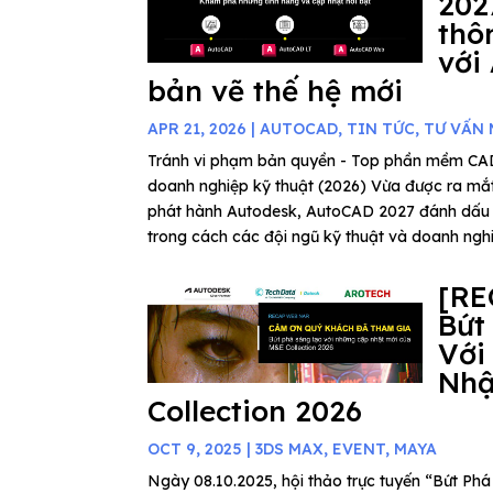
202
thô
với
bản vẽ thế hệ mới
APR 21, 2026
|
AUTOCAD
,
TIN TỨC
,
TƯ VẤN
Tránh vi phạm bản quyền - Top phần mềm C
doanh nghiệp kỹ thuật (2026) Vừa được ra mắ
phát hành Autodesk, AutoCAD 2027 đánh dấu
trong cách các đội ngũ kỹ thuật và doanh nghiệ
[RE
Bứt
Với
Nhậ
Collection 2026
OCT 9, 2025
|
3DS MAX
,
EVENT
,
MAYA
Ngày 08.10.2025, hội thảo trực tuyến “Bứt P