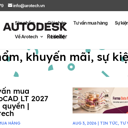
879
info@arotech.vn
Sản phẩm
Giải pháp
Tư vấn mua hàng
Sự kiệ
Về Arotech
Liên hệ
hẩm, khuyến mãi, sự ki
vấn mua
oCAD LT 2027
 quyền |
tech
MUA HÀNG
AUG 3, 2026
|
TIN TỨC
,
TƯ 