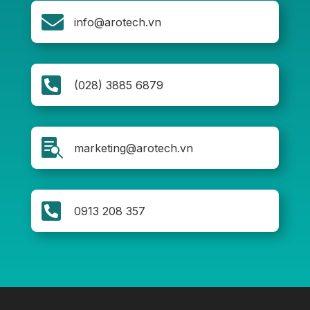

info@arotech.vn

(028) 3885 6879

marketing@arotech.vn

0913 208 357