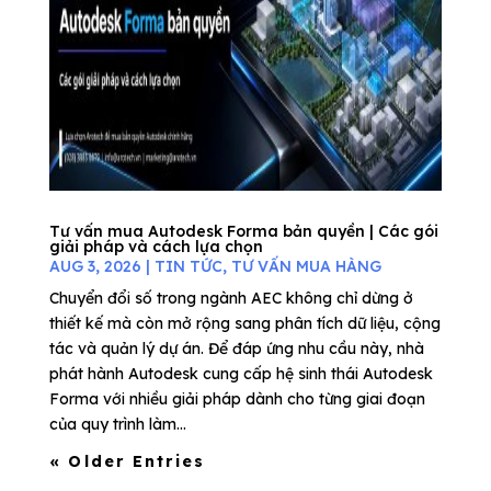
Tư vấn mua Autodesk Forma bản quyền | Các gói
giải pháp và cách lựa chọn
AUG 3, 2026
|
TIN TỨC
,
TƯ VẤN MUA HÀNG
Chuyển đổi số trong ngành AEC không chỉ dừng ở
thiết kế mà còn mở rộng sang phân tích dữ liệu, cộng
tác và quản lý dự án. Để đáp ứng nhu cầu này, nhà
phát hành Autodesk cung cấp hệ sinh thái Autodesk
Forma với nhiều giải pháp dành cho từng giai đoạn
của quy trình làm...
« Older Entries