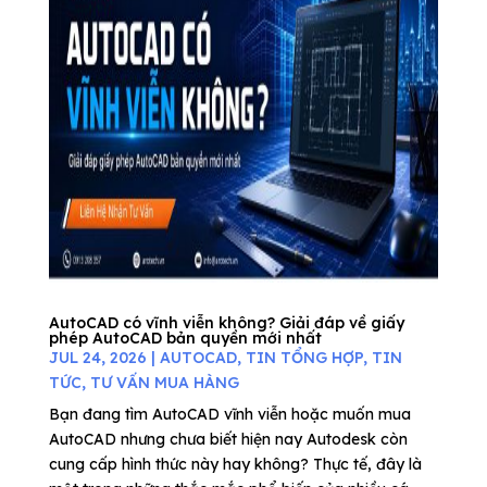
AutoCAD có vĩnh viễn không? Giải đáp về giấy
phép AutoCAD bản quyền mới nhất
JUL 24, 2026
|
AUTOCAD
,
TIN TỔNG HỢP
,
TIN
TỨC
,
TƯ VẤN MUA HÀNG
Bạn đang tìm AutoCAD vĩnh viễn hoặc muốn mua
AutoCAD nhưng chưa biết hiện nay Autodesk còn
cung cấp hình thức này hay không? Thực tế, đây là