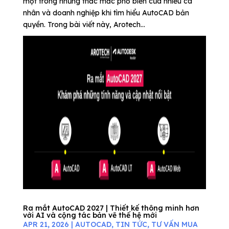
một trong những thắc mắc phổ biến của nhiều cá
nhân và doanh nghiệp khi tìm hiểu AutoCAD bản
quyền. Trong bài viết này, Arotech...
Ra mắt AutoCAD 2027 | Thiết kế thông minh hơn
với AI và cộng tác bản vẽ thế hệ mới
APR 21, 2026
|
AUTOCAD
,
TIN TỨC
,
TƯ VẤN MUA