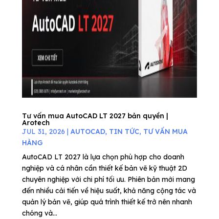
Tư vấn mua AutoCAD LT 2027 bản quyền |
Arotech
JUL 31, 2026
|
AUTOCAD
,
TIN TỨC
,
TƯ VẤN MUA
HÀNG
AutoCAD LT 2027 là lựa chọn phù hợp cho doanh
nghiệp và cá nhân cần thiết kế bản vẽ kỹ thuật 2D
chuyên nghiệp với chi phí tối ưu. Phiên bản mới mang
đến nhiều cải tiến về hiệu suất, khả năng cộng tác và
quản lý bản vẽ, giúp quá trình thiết kế trở nên nhanh
chóng và...