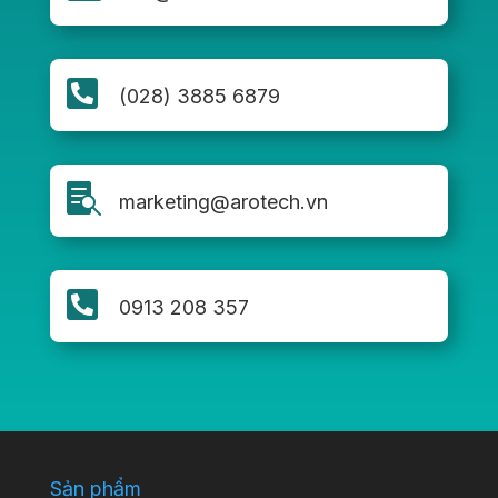

(028) 3885 6879

marketing@arotech.vn

0913 208 357
Sản phẩm