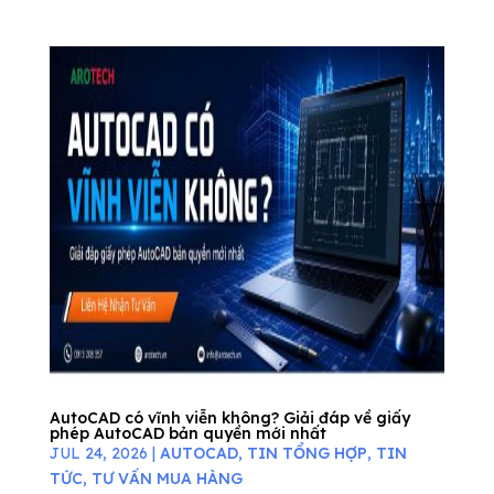
AutoCAD có vĩnh viễn không? Giải đáp về giấy
phép AutoCAD bản quyền mới nhất
JUL 24, 2026
|
AUTOCAD
,
TIN TỔNG HỢP
,
TIN
TỨC
,
TƯ VẤN MUA HÀNG