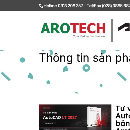
Hotline 0913 208 357 - Tel/Fax (028) 3885 6
Thông tin sản ph
Tư 
Aut
bản