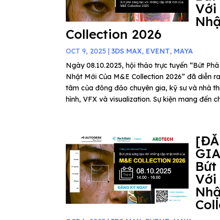
Với
Nhậ
Collection 2026
OCT 9, 2025
|
3DS MAX
,
EVENT
,
MAYA
Ngày 08.10.2025, hội thảo trực tuyến “Bứt P
Nhật Mới Của M&E Collection 2026” đã diễn ra
tâm của đông đảo chuyên gia, kỹ sư và nhà thi
hình, VFX và visualization. Sự kiện mang đến ch
[Đ
GIA
Bứt
Với
Nhậ
Col