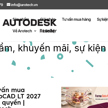
879
info@arotech.vn
Sản phẩm
Giải pháp
Tư vấn mua hàng
Sự kiệ
Về Arotech
Liên hệ
ẩm, khuyến mãi, sự kiện
vấn mua
oCAD LT 2027
 quyền |