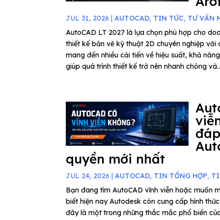
Aro
JUL 31, 2026
|
AUTOCAD
,
TIN TỨC
,
TƯ VẤN 
AutoCAD LT 2027 là lựa chọn phù hợp cho do
thiết kế bản vẽ kỹ thuật 2D chuyên nghiệp với c
mang đến nhiều cải tiến về hiệu suất, khả năn
giúp quá trình thiết kế trở nên nhanh chóng và..
Aut
viễ
đáp
Aut
quyền mới nhất
JUL 24, 2026
|
AUTOCAD
,
TIN TỔNG HỢP
,
T
Bạn đang tìm AutoCAD vĩnh viễn hoặc muốn 
biết hiện nay Autodesk còn cung cấp hình thứ
đây là một trong những thắc mắc phổ biến củ