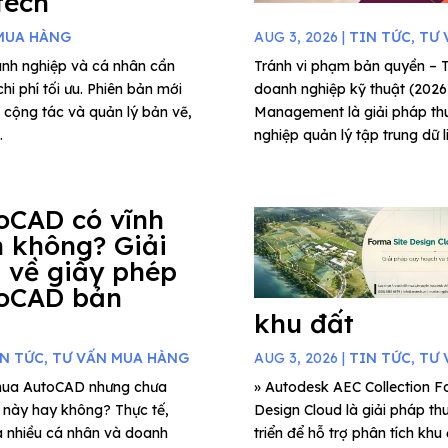
tech
MUA HÀNG
AUG 3, 2026
|
TIN TỨC
,
TƯ 
anh nghiệp và cá nhân cần
Tránh vi phạm bản quyền 
hi phí tối ưu. Phiên bản mới
doanh nghiệp kỹ thuật (202
g cộng tác và quản lý bản vẽ,
Management là giải pháp thu
.
nghiệp quản lý tập trung dữ l
oCAD có vĩnh
n không? Giải
 về giấy phép
oCAD bản
khu đất
IN TỨC
,
TƯ VẤN MUA HÀNG
AUG 3, 2026
|
TIN TỨC
,
TƯ 
mua AutoCAD nhưng chưa
» Autodesk AEC Collection Fo
c này hay không? Thực tế,
Design Cloud là giải pháp th
a nhiều cá nhân và doanh
triển để hỗ trợ phân tích khu