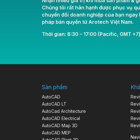
Nhận nhiều giá trị khi mua sản phẩm & gi
Chúng tôi rất hân hạnh được phục vụ q
chuyển đổi doanh nghiệp của bạn ngay h
pháp bản quyền từ Arotech Việt Nam.
Thời gian: 8:30 – 17:00 (Pacific, GMT +7)
Sản phẩm
Kh
AutoCAD
Revi
AutoCAD LT
Revi
AutoCad Architecture
Revi
AutoCAD Electrical
Revi
AutoCAD Map 3D
Revi
AutoCAD MEP
Nav
AutoCAD Plant 3D