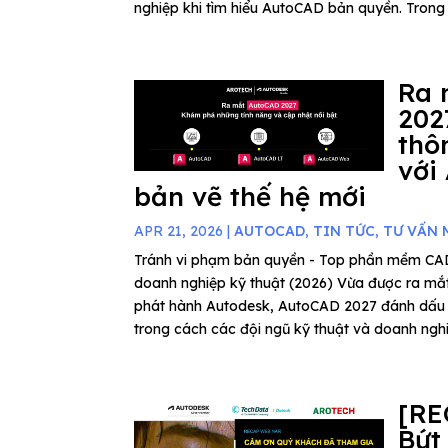
nghiệp khi tìm hiểu AutoCAD bản quyền. Trong b
Ra 
202
thô
với
bản vẽ thế hệ mới
APR 21, 2026
|
AUTOCAD
,
TIN TỨC
,
TƯ VẤN 
Tránh vi phạm bản quyền - Top phần mềm C
doanh nghiệp kỹ thuật (2026) Vừa được ra mắ
phát hành Autodesk, AutoCAD 2027 đánh dấu
trong cách các đội ngũ kỹ thuật và doanh nghiệ
[RE
Bứt