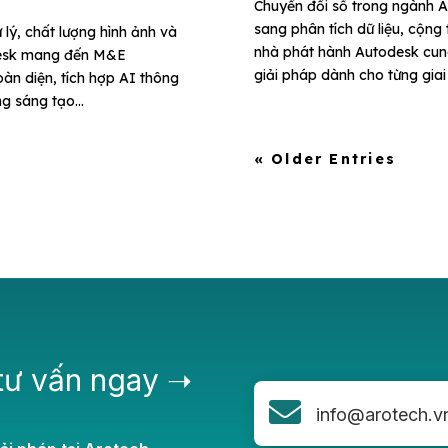
Chuyển đổi số trong ngành A
sang phân tích dữ liệu, cộng
 lý, chất lượng hình ảnh và
nhà phát hành Autodesk cung
todesk mang đến M&E
giải pháp dành cho từng giai 
àn diện, tích hợp AI thông
g sáng tạo...
« Older Entries
tư vấn ngay ➝

info@arotech.v