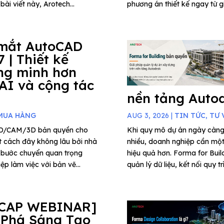
ài viết này, Arotech...
phương án thiết kế ngay từ gi
mắt AutoCAD
7 | Thiết kế
ng minh hơn
 AI và cộng tác
nền tảng Auto
MUA HÀNG
AUG 3, 2026
|
TIN TỨC
,
TƯ 
AD/CAM/3D bản quyền cho
Khi quy mô dự án ngày càng
t cách đây không lâu bởi nhà
nhiều, doanh nghiệp cần một 
 bước chuyển quan trọng
hiệu quả hơn. Forma for Buil
p làm việc với bản vẽ...
quản lý dữ liệu, kết nối quy t
CAP WEBINAR]
 Phá Sáng Tạo