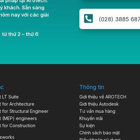
ải pháp tại Arotech.
uý khách. Sẵn sàng
ôm nay với các giải

(028) 3885 68
 từ thứ 2 – thứ 6
ác
Thông tin
t LT Suite
Giới thiệu về AROTECH
t for Architecture
Giới thiệu Autodesk
t for Structural Engineer
Tư vấn mua hàng
t (MEP) engineers
Khuyến mãi
t for Construction
Sự kiện
Chính sách bảo mật
isworks
Điều khoản sử dụng