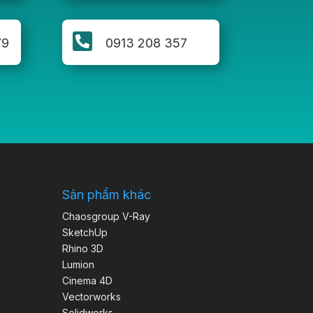

79
0913 208 357
Sản phẩm khác
Chaosgroup V-Ray
SketchUp
Rhino 3D
Lumion
Cinema 4D
Vectorworks
Solidworks