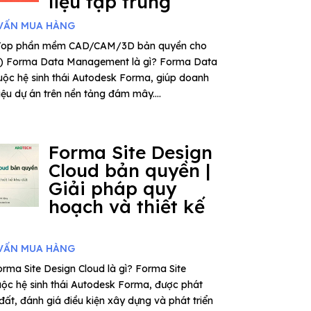
liệu tập trung
VẤN MUA HÀNG
– Top phần mềm CAD/CAM/3D bản quyền cho
6) Forma Data Management là gì? Forma Data
ộc hệ sinh thái Autodesk Forma, giúp doanh
iệu dự án trên nền tảng đám mây....
Forma Site Design
Cloud bản quyền |
Giải pháp quy
hoạch và thiết kế
VẤN MUA HÀNG
rma Site Design Cloud là gì? Forma Site
uộc hệ sinh thái Autodesk Forma, được phát
 đất, đánh giá điều kiện xây dựng và phát triển