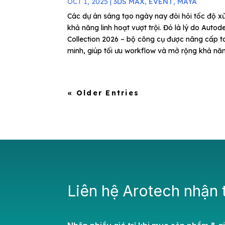
OCT 1, 2025
|
3DS MAX
,
EVENT
,
MAYA
Các dự án sáng tạo ngày nay đòi hỏi tốc độ xử
khả năng linh hoạt vượt trội. Đó là lý do Au
Collection 2026 – bộ công cụ được nâng cấp to
minh, giúp tối ưu workflow và mở rộng khả năn
« Older Entries
Liên hệ Arotech nhận 