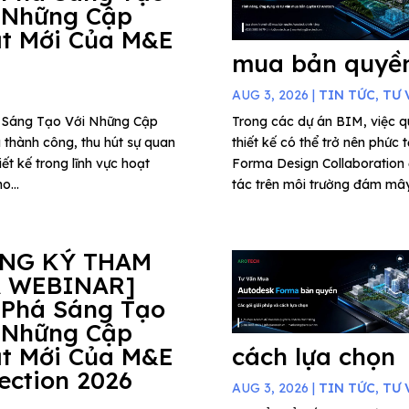
 Những Cập
t Mới Của M&E
mua bản quyền
AUG 3, 2026
|
TIN TỨC
,
TƯ 
há Sáng Tạo Với Những Cập
Trong các dự án BIM, việc qu
 thành công, thu hút sự quan
thiết kế có thể trở nên phức 
ết kế trong lĩnh vực hoạt
Forma Design Collaboration 
o...
tác trên môi trường đám mây,
ĂNG KÝ THAM
 WEBINAR]
 Phá Sáng Tạo
 Những Cập
t Mới Của M&E
cách lựa chọn
lection 2026
AUG 3, 2026
|
TIN TỨC
,
TƯ 