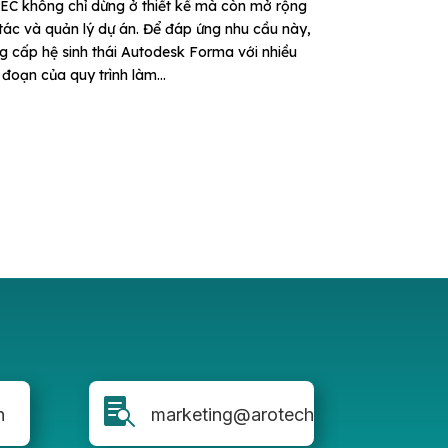
EC không chỉ dừng ở thiết kế mà còn mở rộng
 tác và quản lý dự án. Để đáp ứng nhu cầu này,
 cấp hệ sinh thái Autodesk Forma với nhiều
đoạn của quy trình làm...

n
marketing@arotech.vn