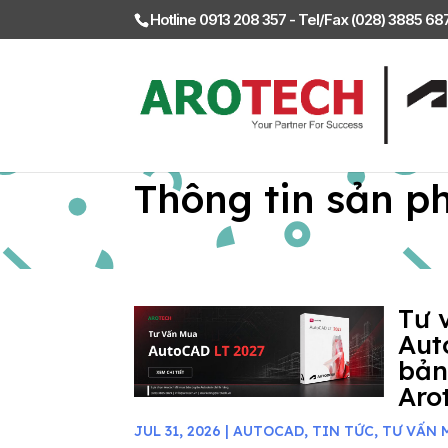
Hotline 0913 208 357 - Tel/Fax (028) 3885 6
Thông tin sản p
Tư 
Aut
bản
Aro
JUL 31, 2026
|
AUTOCAD
,
TIN TỨC
,
TƯ VẤN 