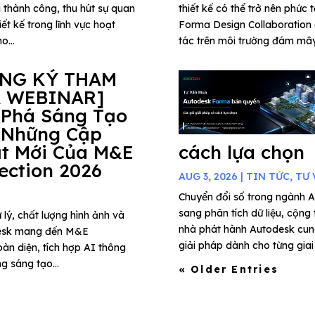
 thành công, thu hút sự quan
thiết kế có thể trở nên phức 
ết kế trong lĩnh vực hoạt
Forma Design Collaboration 
o...
tác trên môi trường đám mây,
ĂNG KÝ THAM
 WEBINAR]
 Phá Sáng Tạo
 Những Cập
t Mới Của M&E
cách lựa chọn
lection 2026
AUG 3, 2026
|
TIN TỨC
,
TƯ 
Chuyển đổi số trong ngành A
sang phân tích dữ liệu, cộng
 lý, chất lượng hình ảnh và
nhà phát hành Autodesk cung
todesk mang đến M&E
giải pháp dành cho từng giai 
àn diện, tích hợp AI thông
g sáng tạo...
« Older Entries