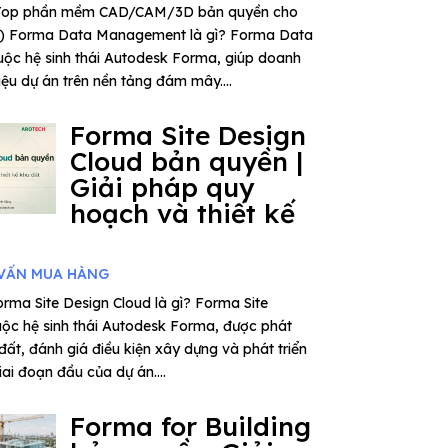
– Top phần mềm CAD/CAM/3D bản quyền cho
6) Forma Data Management là gì? Forma Data
ộc hệ sinh thái Autodesk Forma, giúp doanh
iệu dự án trên nền tảng đám mây....
Forma Site Design
Cloud bản quyền |
Giải pháp quy
hoạch và thiết kế
VẤN MUA HÀNG
rma Site Design Cloud là gì? Forma Site
uộc hệ sinh thái Autodesk Forma, được phát
 đất, đánh giá điều kiện xây dựng và phát triển
ai đoạn đầu của dự án....
Forma for Building