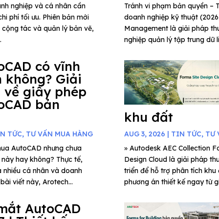
anh nghiệp và cá nhân cần
Tránh vi phạm bản quyền 
hi phí tối ưu. Phiên bản mới
doanh nghiệp kỹ thuật (202
g cộng tác và quản lý bản vẽ,
Management là giải pháp thu
.
nghiệp quản lý tập trung dữ l
oCAD có vĩnh
n không? Giải
 về giấy phép
oCAD bản
khu đất
IN TỨC
,
TƯ VẤN MUA HÀNG
AUG 3, 2026
|
TIN TỨC
,
TƯ 
mua AutoCAD nhưng chưa
» Autodesk AEC Collection Fo
c này hay không? Thực tế,
Design Cloud là giải pháp th
a nhiều cá nhân và doanh
triển để hỗ trợ phân tích khu
ài viết này, Arotech...
phương án thiết kế ngay từ gi
mắt AutoCAD