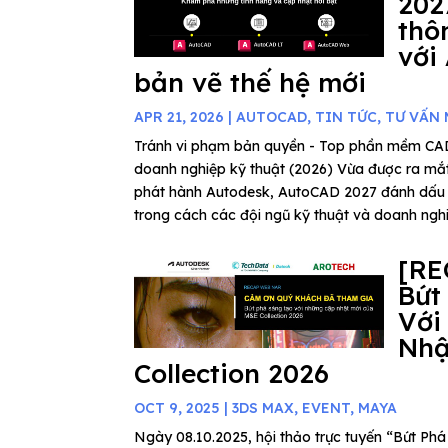
202
thô
với
bản vẽ thế hệ mới
APR 21, 2026
|
AUTOCAD
,
TIN TỨC
,
TƯ VẤN
Tránh vi phạm bản quyền - Top phần mềm C
doanh nghiệp kỹ thuật (2026) Vừa được ra mắ
phát hành Autodesk, AutoCAD 2027 đánh dấu
trong cách các đội ngũ kỹ thuật và doanh nghiệ
[RE
Bứt
Với
Nhậ
Collection 2026
OCT 9, 2025
|
3DS MAX
,
EVENT
,
MAYA
Ngày 08.10.2025, hội thảo trực tuyến “Bứt P