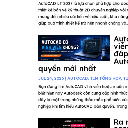
AutoCAD LT 2027 là lựa chọn phù hợp cho do
thiết kế bản vẽ kỹ thuật 2D chuyên nghiệp với c
mang đến nhiều cải tiến về hiệu suất, khả năn
giúp quá trình thiết kế trở nên nhanh chóng và..
Aut
viễ
đáp
Aut
quyền mới nhất
JUL 24, 2026
|
AUTOCAD
,
TIN TỔNG HỢP
,
T
Bạn đang tìm AutoCAD vĩnh viễn hoặc muốn 
biết hiện nay Autodesk còn cung cấp hình thứ
đây là một trong những thắc mắc phổ biến củ
nghiệp khi tìm hiểu AutoCAD bản quyền. Trong b
Ra 