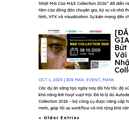
Nhật Mới Của M&E Collection 2026” đã diễn ra
tâm của đông đảo chuyên gia, kỹ sư và nhà thi
hình, VFX và visualization. Sự kiện mang đến ch
[Đ
GIA
Bứt
Với
Nhậ
Col
OCT 1, 2025
|
3DS MAX
,
EVENT
,
MAYA
Các dự án sáng tạo ngày nay đòi hỏi tốc độ xử
khả năng linh hoạt vượt trội. Đó là lý do Au
Collection 2026 – bộ công cụ được nâng cấp to
minh, giúp tối ưu workflow và mở rộng khả năn
« Older Entries