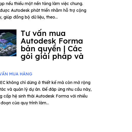
tạp nếu thiếu một nền tảng làm việc chung.
được Autodesk phát triển nhằm hỗ trợ cộng
 giúp đồng bộ dữ liệu, theo...
Tư vấn mua
Autodesk Forma
bản quyền | Các
gói giải pháp và
VẤN MUA HÀNG
EC không chỉ dừng ở thiết kế mà còn mở rộng
 tác và quản lý dự án. Để đáp ứng nhu cầu này,
 cấp hệ sinh thái Autodesk Forma với nhiều
đoạn của quy trình làm...