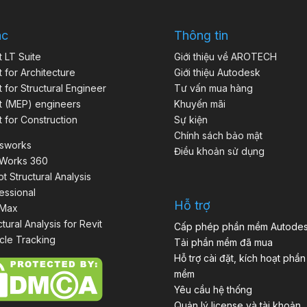
ác
Thông tin
t LT Suite
Giới thiệu về AROTECH
t for Architecture
Giới thiệu Autodesk
t for Structural Engineer
Tư vấn mua hàng
t (MEP) engineers
Khuyến mãi
t for Construction
Sự kiện
Chính sách bảo mật
isworks
Điều khoản sử dụng
aWorks 360
t Structural Analysis
essional
Hỗ trợ
 Max
ctural Analysis for Revit
Cấp phép phần mềm Autode
cle Tracking
Tải phần mềm đã mua
Hỗ trợ cài đặt, kích hoạt phần
mềm
Yêu cầu hệ thống
Quản lý license và tài khoản