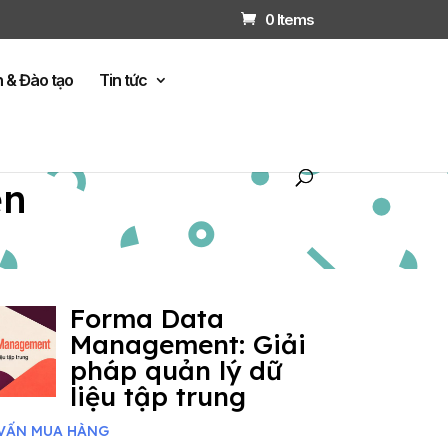
0 Items
n & Đào tạo
Tin tức
ện
Forma Data
Management: Giải
pháp quản lý dữ
liệu tập trung
VẤN MUA HÀNG