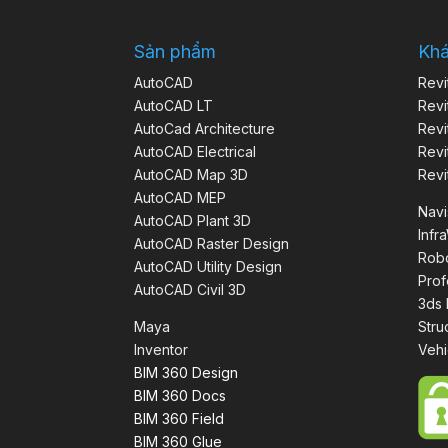
Sản phẩm
Kh
AutoCAD
Revi
AutoCAD LT
Revi
AutoCad Architecture
Revi
AutoCAD Electrical
Revi
AutoCAD Map 3D
Revi
AutoCAD MEP
Nav
AutoCAD Plant 3D
Infr
AutoCAD Raster Design
Robo
AutoCAD Utility Design
Prof
AutoCAD Civil 3D
3ds
Maya
Stru
Inventor
Vehi
BIM 360 Design
BIM 360 Docs
BIM 360 Field
BIM 360 Glue