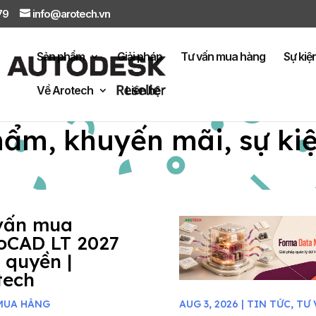
879
info@arotech.vn
Sản phẩm
Giải pháp
Tư vấn mua hàng
Sự kiệ
Về Arotech
Liên hệ
hẩm, khuyến mãi, sự ki
vấn mua
oCAD LT 2027
 quyền |
tech
MUA HÀNG
AUG 3, 2026
|
TIN TỨC
,
TƯ 