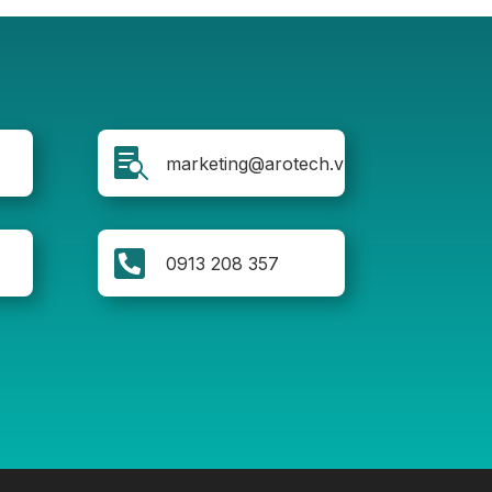

marketing@arotech.vn

0913 208 357