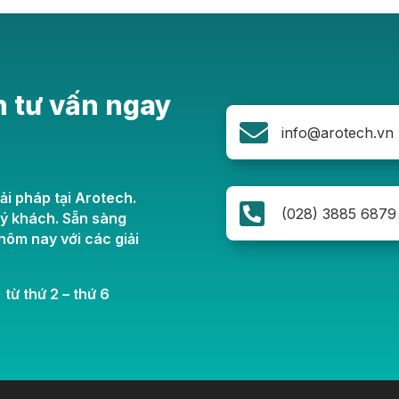
n tư vấn ngay

info@arotech.vn
ải pháp tại Arotech.

(028) 3885 6879
uý khách. Sẵn sàng
ôm nay với các giải
 từ thứ 2 – thứ 6