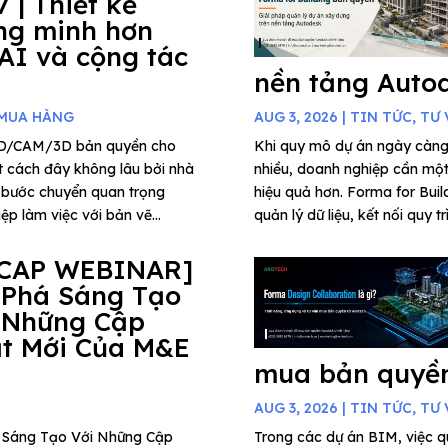
7 | Thiết kế
ng minh hơn
 AI và cộng tác
nền tảng Auto
 MUA HÀNG
AUG 3, 2026
|
TIN TỨC
,
TƯ 
AD/CAM/3D bản quyền cho
Khi quy mô dự án ngày càng
t cách đây không lâu bởi nhà
nhiều, doanh nghiệp cần một 
 bước chuyển quan trọng
hiệu quả hơn. Forma for Buil
p làm việc với bản vẽ...
quản lý dữ liệu, kết nối quy t
CAP WEBINAR]
 Phá Sáng Tạo
 Những Cập
t Mới Của M&E
mua bản quyền
AUG 3, 2026
|
TIN TỨC
,
TƯ 
há Sáng Tạo Với Những Cập
Trong các dự án BIM, việc qu