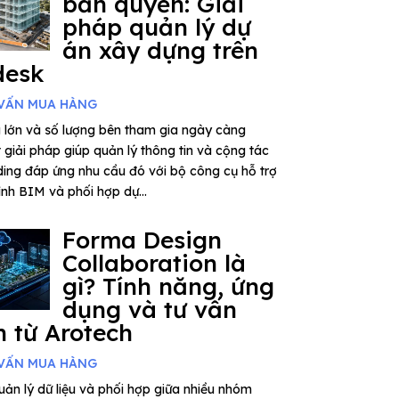
bản quyền: Giải
pháp quản lý dự
án xây dựng trên
desk
VẤN MUA HÀNG
 lớn và số lượng bên tham gia ngày càng
giải pháp giúp quản lý thông tin và cộng tác
ding đáp ứng nhu cầu đó với bộ công cụ hỗ trợ
rình BIM và phối hợp dự...
Forma Design
Collaboration là
gì? Tính năng, ứng
dụng và tư vấn
 từ Arotech
VẤN MUA HÀNG
ản lý dữ liệu và phối hợp giữa nhiều nhóm