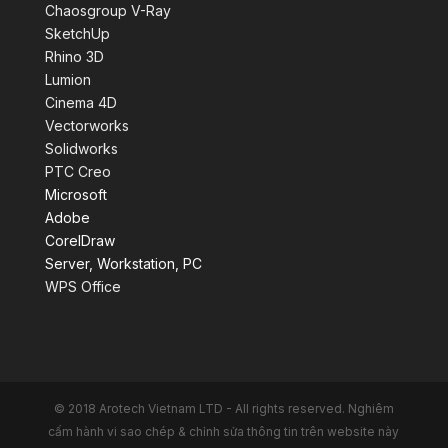
Chaosgroup V-Ray
SketchUp
Rhino 3D
Lumion
Cinema 4D
Vectorworks
Solidworks
PTC Creo
Microsoft
Adobe
CorelDraw
Server, Workstation, PC
WPS Office
© 2018 Arotech Vietnam LTD - All rights reserved. Nghiêm
cấm hành vi sao chép & chỉnh sửa thông tin trên website này