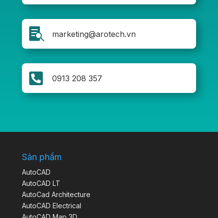

marketing@arotech.vn

0913 208 357
Sản phẩm
AutoCAD
AutoCAD LT
AutoCad Architecture
AutoCAD Electrical
AutoCAD Map 3D