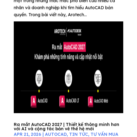
một trong những thắc mắc phổ biến của nhiều cá
nhân và doanh nghiệp khi tìm hiểu AutoCAD bản
quyền. Trong bài viết này, Arotech...
Ra mắt AutoCAD 2027 | Thiết kế thông minh hơn
với AI và cộng tác bản vẽ thế hệ mới
APR 21, 2026
|
AUTOCAD
,
TIN TỨC
,
TƯ VẤN MUA