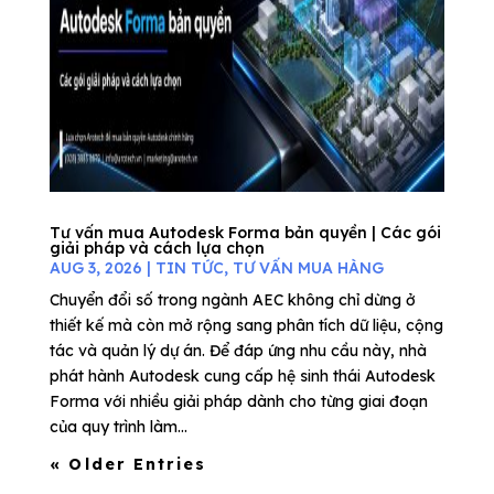
Tư vấn mua Autodesk Forma bản quyền | Các gói
giải pháp và cách lựa chọn
AUG 3, 2026
|
TIN TỨC
,
TƯ VẤN MUA HÀNG
Chuyển đổi số trong ngành AEC không chỉ dừng ở
thiết kế mà còn mở rộng sang phân tích dữ liệu, cộng
tác và quản lý dự án. Để đáp ứng nhu cầu này, nhà
phát hành Autodesk cung cấp hệ sinh thái Autodesk
Forma với nhiều giải pháp dành cho từng giai đoạn
của quy trình làm...
« Older Entries