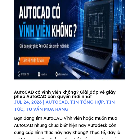
AutoCAD có vĩnh viễn không? Giải đáp về giấy
phép AutoCAD bản quyền mới nhất
JUL 24, 2026
|
AUTOCAD
,
TIN TỔNG HỢP
,
TIN
TỨC
,
TƯ VẤN MUA HÀNG
Bạn đang tìm AutoCAD vĩnh viễn hoặc muốn mua
AutoCAD nhưng chưa biết hiện nay Autodesk còn
cung cấp hình thức này hay không? Thực tế, đây là