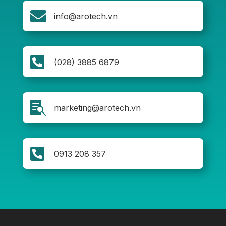

info@arotech.vn

(028) 3885 6879

marketing@arotech.vn

0913 208 357