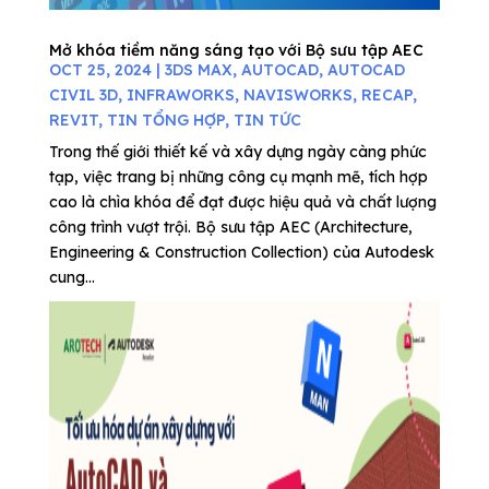
Mở khóa tiềm năng sáng tạo với Bộ sưu tập AEC
OCT 25, 2024
|
3DS MAX
,
AUTOCAD
,
AUTOCAD
CIVIL 3D
,
INFRAWORKS
,
NAVISWORKS
,
RECAP
,
REVIT
,
TIN TỔNG HỢP
,
TIN TỨC
Trong thế giới thiết kế và xây dựng ngày càng phức
tạp, việc trang bị những công cụ mạnh mẽ, tích hợp
cao là chìa khóa để đạt được hiệu quả và chất lượng
công trình vượt trội. Bộ sưu tập AEC (Architecture,
Engineering & Construction Collection) của Autodesk
cung...