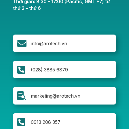
Thời gian: 8:30 – 17:00 (Pacific, GMT +7) từ
thứ 2 – thứ 6

info@arotech.vn

(028) 3885 6879

marketing@arotech.vn

0913 208 357