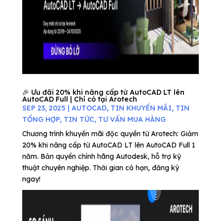
🎉 Ưu đãi 20% khi nâng cấp từ AutoCAD LT lên
AutoCAD Full | Chỉ có tại Arotech
SEP 23, 2025
|
AUTOCAD
,
TIN KHUYẾN MÃI
,
TIN
TỔNG HỢP
,
TIN TỨC
,
TƯ VẤN MUA HÀNG
Chương trình khuyến mãi độc quyền từ Arotech: Giảm
20% khi nâng cấp từ AutoCAD LT lên AutoCAD Full 1
năm. Bản quyền chính hãng Autodesk, hỗ trợ kỹ
thuật chuyên nghiệp. Thời gian có hạn, đăng ký
ngay!