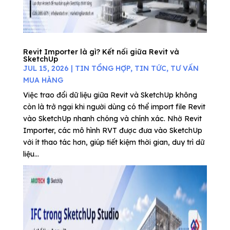
Revit Importer là gì? Kết nối giữa Revit và
SketchUp
JUL 15, 2026
|
TIN TỔNG HỢP
,
TIN TỨC
,
TƯ VẤN
MUA HÀNG
Việc trao đổi dữ liệu giữa Revit và SketchUp không
còn là trở ngại khi người dùng có thể import file Revit
vào SketchUp nhanh chóng và chính xác. Nhờ Revit
Importer, các mô hình RVT được đưa vào SketchUp
với ít thao tác hơn, giúp tiết kiệm thời gian, duy trì dữ
liệu...