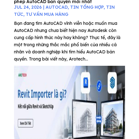
phép AutoCAD bản quyền mới nhất
JUL 24, 2026
|
AUTOCAD
,
TIN TỔNG HỢP
,
TIN
TỨC
,
TƯ VẤN MUA HÀNG
Bạn đang tìm AutoCAD vĩnh viễn hoặc muốn mua
AutoCAD nhưng chưa biết hiện nay Autodesk còn
cung cấp hình thức này hay không? Thực tế, đây là
một trong những thắc mắc phổ biến của nhiều cá
nhân và doanh nghiệp khi tìm hiểu AutoCAD bản
quyền. Trong bài viết này, Arotech...