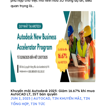
phù hợp cho việc mô hình hóa 3D trong dự án, điều
quan trọng là...
Khuyến mãi Autodesk 2025: Giảm 16.67% khi mua
AutoCAD LT, IST bản quyền
JUN 2, 2025
|
AUTOCAD
,
TIN KHUYẾN MÃI
,
TIN
TỔNG HỢP
,
TIN TỨC