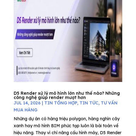
D5 Render xử lý mô hình lớn như thế nào? Những
công nghệ giúp render mượt hơn
JUL 14, 2026
|
TIN TỔNG HỢP
,
TIN TỨC
,
TƯ VẤN
MUA HÀNG
Những dự án có hàng triệu polygon, hàng nghìn cây
xanh hay mô hình BIM phức tạp luôn là bài toán về
hiệu năng. Thay vì chỉ nâng cấu hình máy, D5 Render