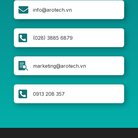

info@arotech.vn

(028) 3885 6879

marketing@arotech.vn

0913 208 357