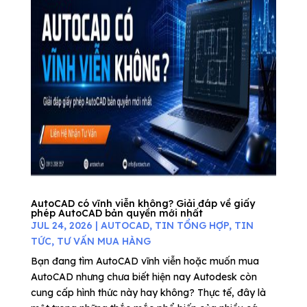
AutoCAD có vĩnh viễn không? Giải đáp về giấy
phép AutoCAD bản quyền mới nhất
JUL 24, 2026
|
AUTOCAD
,
TIN TỔNG HỢP
,
TIN
TỨC
,
TƯ VẤN MUA HÀNG
Bạn đang tìm AutoCAD vĩnh viễn hoặc muốn mua
AutoCAD nhưng chưa biết hiện nay Autodesk còn
cung cấp hình thức này hay không? Thực tế, đây là