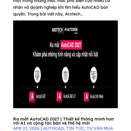
một trong những thắc mắc phổ biến của nhiều cá
nhân và doanh nghiệp khi tìm hiểu AutoCAD bản
quyền. Trong bài viết này, Arotech...
Ra mắt AutoCAD 2027 | Thiết kế thông minh hơn
với AI và cộng tác bản vẽ thế hệ mới
APR 21, 2026
|
AUTOCAD
,
TIN TỨC
,
TƯ VẤN MUA