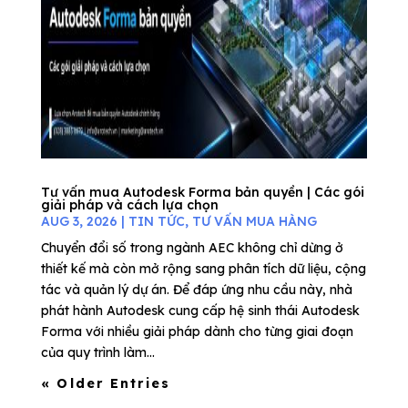
Tư vấn mua Autodesk Forma bản quyền | Các gói
giải pháp và cách lựa chọn
AUG 3, 2026
|
TIN TỨC
,
TƯ VẤN MUA HÀNG
Chuyển đổi số trong ngành AEC không chỉ dừng ở
thiết kế mà còn mở rộng sang phân tích dữ liệu, cộng
tác và quản lý dự án. Để đáp ứng nhu cầu này, nhà
phát hành Autodesk cung cấp hệ sinh thái Autodesk
Forma với nhiều giải pháp dành cho từng giai đoạn
của quy trình làm...
« Older Entries