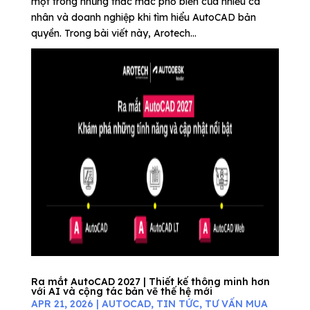
một trong những thắc mắc phổ biến của nhiều cá
nhân và doanh nghiệp khi tìm hiểu AutoCAD bản
quyền. Trong bài viết này, Arotech...
Ra mắt AutoCAD 2027 | Thiết kế thông minh hơn
với AI và cộng tác bản vẽ thế hệ mới
APR 21, 2026
|
AUTOCAD
,
TIN TỨC
,
TƯ VẤN MUA