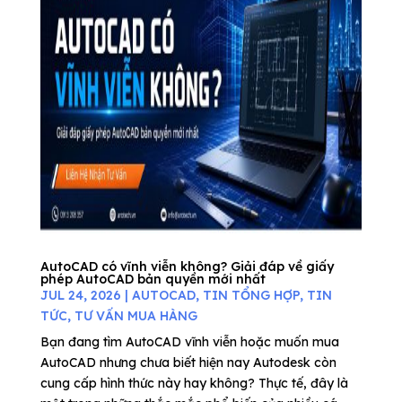
AutoCAD có vĩnh viễn không? Giải đáp về giấy
phép AutoCAD bản quyền mới nhất
JUL 24, 2026
|
AUTOCAD
,
TIN TỔNG HỢP
,
TIN
TỨC
,
TƯ VẤN MUA HÀNG
Bạn đang tìm AutoCAD vĩnh viễn hoặc muốn mua
AutoCAD nhưng chưa biết hiện nay Autodesk còn
cung cấp hình thức này hay không? Thực tế, đây là