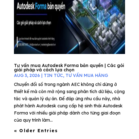
Tư vấn mua Autodesk Forma bản quyền | Các gói
giải pháp và cách lựa chọn
AUG 3, 2026
|
TIN TỨC
,
TƯ VẤN MUA HÀNG
Chuyển đổi số trong ngành AEC không chỉ dừng ở
thiết kế mà còn mở rộng sang phân tích dữ liệu, cộng
tác và quản lý dự án. Để đáp ứng nhu cầu này, nhà
phát hành Autodesk cung cấp hệ sinh thái Autodesk
Forma với nhiều giải pháp dành cho từng giai đoạn
của quy trình làm...
« Older Entries