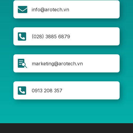

info@arotech.vn

(028) 3885 6879

marketing@arotech.vn

0913 208 357