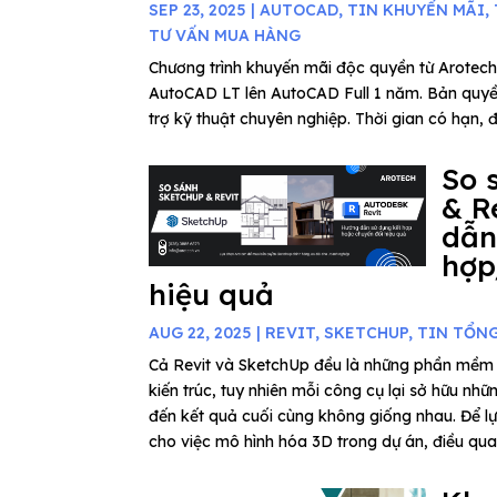
SEP 23, 2025
|
AUTOCAD
,
TIN KHUYẾN MÃI
,
TƯ VẤN MUA HÀNG
Chương trình khuyến mãi độc quyền từ Arotech
AutoCAD LT lên AutoCAD Full 1 năm. Bản quyề
trợ kỹ thuật chuyên nghiệp. Thời gian có hạn, 
So 
& R
dẫn
hợp
hiệu quả
AUG 22, 2025
|
REVIT
,
SKETCHUP
,
TIN TỔN
Cả Revit và SketchUp đều là những phần mềm 
kiến trúc, tuy nhiên mỗi công cụ lại sở hữu nhữ
đến kết quả cuối cùng không giống nhau. Để 
cho việc mô hình hóa 3D trong dự án, điều quan