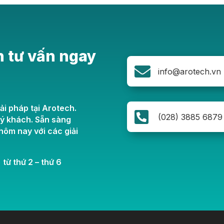
n tư vấn ngay

info@arotech.vn
ải pháp tại Arotech.

(028) 3885 6879
uý khách. Sẵn sàng
ôm nay với các giải
 từ thứ 2 – thứ 6