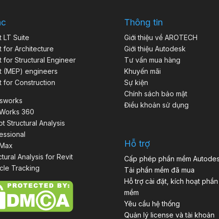
ác
Thông tin
t LT Suite
Giới thiệu về AROTECH
t for Architecture
Giới thiệu Autodesk
t for Structural Engineer
Tư vấn mua hàng
t (MEP) engineers
Khuyến mãi
t for Construction
Sự kiện
Chính sách bảo mật
isworks
Điều khoản sử dụng
aWorks 360
t Structural Analysis
essional
Hỗ trợ
 Max
ctural Analysis for Revit
Cấp phép phần mềm Autode
cle Tracking
Tải phần mềm đã mua
Hỗ trợ cài đặt, kích hoạt phần
mềm
Yêu cầu hệ thống
Quản lý license và tài khoản