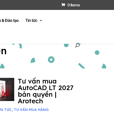
0 Items
n & Đào tạo
Tin tức
ện
Tư vấn mua
AutoCAD LT 2027
bản quyền |
Arotech
IN TỨC
,
TƯ VẤN MUA HÀNG