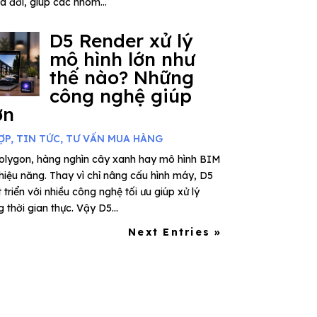
ra đời, giúp các nhóm...
D5 Render xử lý
mô hình lớn như
thế nào? Những
công nghệ giúp
ơn
ỢP
,
TIN TỨC
,
TƯ VẤN MUA HÀNG
polygon, hàng nghìn cây xanh hay mô hình BIM
 hiệu năng. Thay vì chỉ nâng cấu hình máy, D5
riển với nhiều công nghệ tối ưu giúp xử lý
thời gian thực. Vậy D5...
Next Entries »