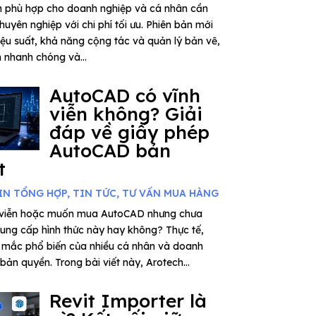
n phù hợp cho doanh nghiệp và cá nhân cần
huyên nghiệp với chi phí tối ưu. Phiên bản mới
iệu suất, khả năng cộng tác và quản lý bản vẽ,
n nhanh chóng và...
AutoCAD có vĩnh
viễn không? Giải
đáp về giấy phép
AutoCAD bản
t
IN TỔNG HỢP
,
TIN TỨC
,
TƯ VẤN MUA HÀNG
 viễn hoặc muốn mua AutoCAD nhưng chưa
cung cấp hình thức này hay không? Thực tế,
 mắc phổ biến của nhiều cá nhân và doanh
bản quyền. Trong bài viết này, Arotech...
Revit Importer là