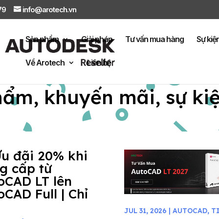
879
info@arotech.vn
Sản phẩm
Giải pháp
Tư vấn mua hàng
Sự kiệ
Về Arotech
Liên hệ
hẩm, khuyến mãi, sự ki
Ưu đãi 20% khi
g cấp từ
oCAD LT lên
oCAD Full | Chỉ
JUL 31, 2026
|
AUTOCAD
,
T