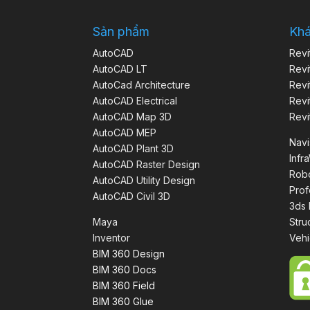
Sản phẩm
Kh
AutoCAD
Revi
AutoCAD LT
Revi
AutoCad Architecture
Revi
AutoCAD Electrical
Revi
AutoCAD Map 3D
Revi
AutoCAD MEP
Nav
AutoCAD Plant 3D
Infr
AutoCAD Raster Design
Robo
AutoCAD Utility Design
Prof
AutoCAD Civil 3D
3ds
Maya
Stru
Inventor
Vehi
BIM 360 Design
BIM 360 Docs
BIM 360 Field
BIM 360 Glue