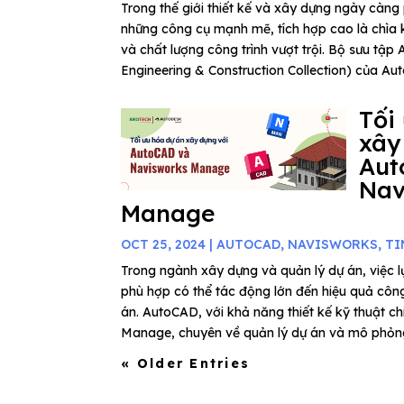
Trong thế giới thiết kế và xây dựng ngày càng 
những công cụ mạnh mẽ, tích hợp cao là chìa 
và chất lượng công trình vượt trội. Bộ sưu tập 
Engineering & Construction Collection) của Aut
Tối
xây
Aut
Nav
Manage
OCT 25, 2024
|
AUTOCAD
,
NAVISWORKS
,
TI
Trong ngành xây dựng và quản lý dự án, việc
phù hợp có thể tác động lớn đến hiệu quả côn
án. AutoCAD, với khả năng thiết kế kỹ thuật ch
Manage, chuyên về quản lý dự án và mô phỏng 
« Older Entries