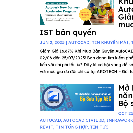
Khu
Aut
Giả
mua
IST bản quyền
JUN 2, 2025
|
AUTOCAD
,
TIN KHUYẾN MÃI
,
Giảm Giá 16.67% Khi Mua Bản Quyền AutoCAD
02/06 đến 25/07/2025! Bạn đang tìm kiếm phần
tiến với chi phí tối ưu? Đây là cơ hội vàng để
với mức giá ưu đãi chỉ có tại AROTECH – Đối tác
Mở 
năn
Bộ 
OCT 25
AUTOCAD
,
AUTOCAD CIVIL 3D
,
INFRAWOR
REVIT
,
TIN TỔNG HỢP
,
TIN TỨC