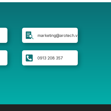

marketing@arotech.vn

0913 208 357