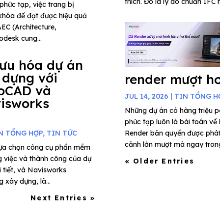
thích. Đó là lý do chuẩn IFC 
phức tạp, việc trang bị
khóa để đạt được hiệu quả
AEC (Architecture,
odesk cung...
 ưu hóa dự án
 dựng với
render mượt h
oCAD và
JUL 14, 2026
|
TIN TỔNG H
isworks
Những dự án có hàng triệu 
phức tạp luôn là bài toán về
N TỔNG HỢP
,
TIN TỨC
Render bản quyền được phát t
cảnh lớn mượt mà ngay trong 
 lựa chọn công cụ phần mềm
g việc và thành công của dự
« Older Entries
i tiết, và Navisworks
xây dựng, là...
Next Entries »