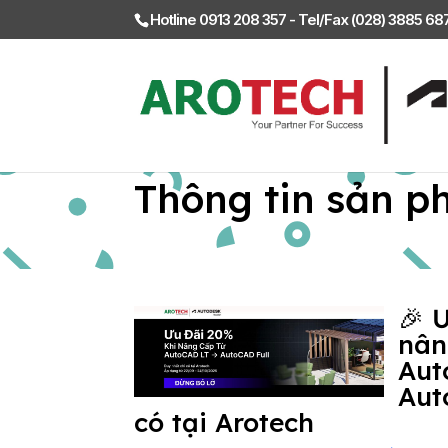
Hotline 0913 208 357 - Tel/Fax (028) 3885 6
Thông tin sản p
🎉 
nân
Aut
Aut
có tại Arotech