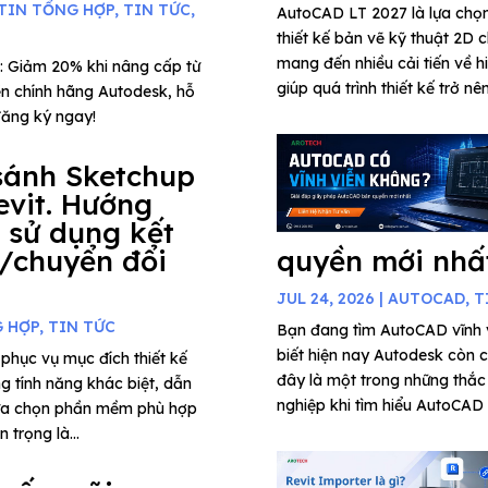
TIN TỔNG HỢP
,
TIN TỨC
,
AutoCAD LT 2027 là lựa chọ
thiết kế bản vẽ kỹ thuật 2D c
mang đến nhiều cải tiến về h
: Giảm 20% khi nâng cấp từ
giúp quá trình thiết kế trở nê
n chính hãng Autodesk, hỗ
đăng ký ngay!
sánh Sketchup
evit. Hướng
 sử dụng kết
/chuyển đổi
quyền mới nhấ
JUL 24, 2026
|
AUTOCAD
,
T
G HỢP
,
TIN TỨC
Bạn đang tìm AutoCAD vĩnh
biết hiện nay Autodesk còn 
phục vụ mục đích thiết kế
đây là một trong những thắc
ng tính năng khác biệt, dẫn
nghiệp khi tìm hiểu AutoCAD 
lựa chọn phần mềm phù hợp
 trọng là...