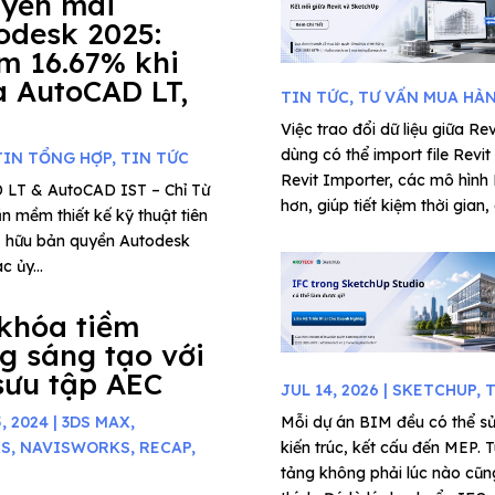
yến mãi
odesk 2025:
m 16.67% khi
 AutoCAD LT,
TIN TỨC
,
TƯ VẤN MUA HÀ
Việc trao đổi dữ liệu giữa Re
dùng có thể import file Rev
TIN TỔNG HỢP
,
TIN TỨC
Revit Importer, các mô hình
 LT & AutoCAD IST – Chỉ Từ
hơn, giúp tiết kiệm thời gian, d
 mềm thiết kế kỹ thuật tiên
 sở hữu bản quyền Autodesk
 ủy...
khóa tiềm
g sáng tạo với
sưu tập AEC
JUL 14, 2026
|
SKETCHUP
,
T
, 2024
|
3DS MAX
,
Mỗi dự án BIM đều có thể sử
KS
,
NAVISWORKS
,
RECAP
,
kiến trúc, kết cấu đến MEP. T
tảng không phải lúc nào cũng