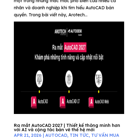
một trong những thắc mắc phổ biến của nhiều cá
nhân và doanh nghiệp khi tìm hiểu AutoCAD bản
quyền. Trong bài viết này, Arotech...
Ra mắt AutoCAD 2027 | Thiết kế thông minh hơn
với AI và cộng tác bản vẽ thế hệ mới
APR 21, 2026
|
AUTOCAD
,
TIN TỨC
,
TƯ VẤN MUA