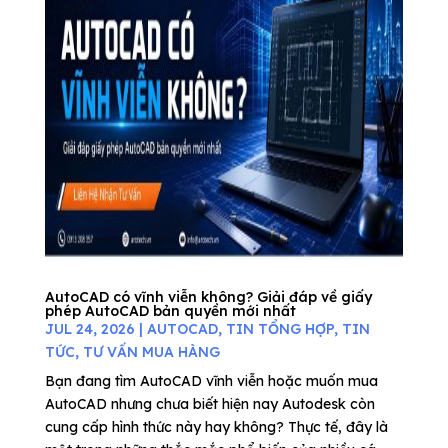
AutoCAD có vĩnh viễn không? Giải đáp về giấy
phép AutoCAD bản quyền mới nhất
JUL 24, 2026
|
AUTOCAD
,
TIN TỔNG HỢP
,
TIN
TỨC
,
TƯ VẤN MUA HÀNG
Bạn đang tìm AutoCAD vĩnh viễn hoặc muốn mua
AutoCAD nhưng chưa biết hiện nay Autodesk còn
cung cấp hình thức này hay không? Thực tế, đây là