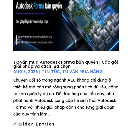
Tư vấn mua Autodesk Forma bản quyền | Các gói
giải pháp và cách lựa chọn
AUG 3, 2026
|
TIN TỨC
,
TƯ VẤN MUA HÀNG
Chuyển đổi số trong ngành AEC không chỉ dừng ở
thiết kế mà còn mở rộng sang phân tích dữ liệu, cộng
tác và quản lý dự án. Để đáp ứng nhu cầu này, nhà
phát hành Autodesk cung cấp hệ sinh thái Autodesk
Forma với nhiều giải pháp dành cho từng giai đoạn
của quy trình làm...
« Older Entries