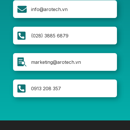

info@arotech.vn

(028) 3885 6879

marketing@arotech.vn

0913 208 357