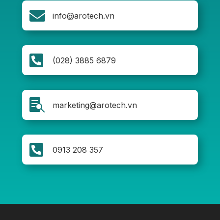

info@arotech.vn

(028) 3885 6879

marketing@arotech.vn

0913 208 357