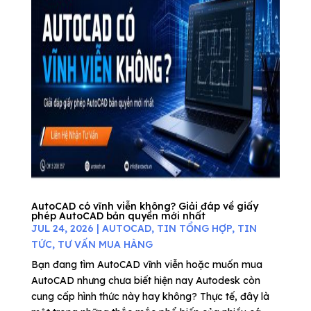
AutoCAD có vĩnh viễn không? Giải đáp về giấy
phép AutoCAD bản quyền mới nhất
JUL 24, 2026
|
AUTOCAD
,
TIN TỔNG HỢP
,
TIN
TỨC
,
TƯ VẤN MUA HÀNG
Bạn đang tìm AutoCAD vĩnh viễn hoặc muốn mua
AutoCAD nhưng chưa biết hiện nay Autodesk còn
cung cấp hình thức này hay không? Thực tế, đây là