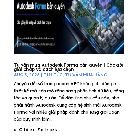
Tư vấn mua Autodesk Forma bản quyền | Các gói
giải pháp và cách lựa chọn
AUG 3, 2026
|
TIN TỨC
,
TƯ VẤN MUA HÀNG
Chuyển đổi số trong ngành AEC không chỉ dừng ở
thiết kế mà còn mở rộng sang phân tích dữ liệu, cộng
tác và quản lý dự án. Để đáp ứng nhu cầu này, nhà
phát hành Autodesk cung cấp hệ sinh thái Autodesk
Forma với nhiều giải pháp dành cho từng giai đoạn
của quy trình làm...
« Older Entries