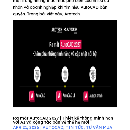
một trong những thắc mắc phổ biến của nhiều cá
nhân và doanh nghiệp khi tìm hiểu AutoCAD bản
quyền. Trong bài viết này, Arotech...
Ra mắt AutoCAD 2027 | Thiết kế thông minh hơn
với AI và cộng tác bản vẽ thế hệ mới
APR 21, 2026
|
AUTOCAD
,
TIN TỨC
,
TƯ VẤN MUA