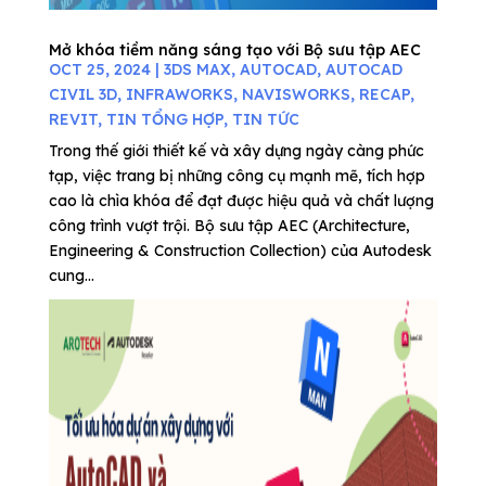
Mở khóa tiềm năng sáng tạo với Bộ sưu tập AEC
OCT 25, 2024
|
3DS MAX
,
AUTOCAD
,
AUTOCAD
CIVIL 3D
,
INFRAWORKS
,
NAVISWORKS
,
RECAP
,
REVIT
,
TIN TỔNG HỢP
,
TIN TỨC
Trong thế giới thiết kế và xây dựng ngày càng phức
tạp, việc trang bị những công cụ mạnh mẽ, tích hợp
cao là chìa khóa để đạt được hiệu quả và chất lượng
công trình vượt trội. Bộ sưu tập AEC (Architecture,
Engineering & Construction Collection) của Autodesk
cung...