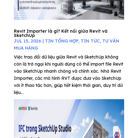
Revit Importer là gì? Kết nối giữa Revit và
SketchUp
JUL 15, 2026
|
TIN TỔNG HỢP
,
TIN TỨC
,
TƯ VẤN
MUA HÀNG
Việc trao đổi dữ liệu giữa Revit và SketchUp không
còn là trở ngại khi người dùng có thể import file Revit
vào SketchUp nhanh chóng và chính xác. Nhờ Revit
Importer, các mô hình RVT được đưa vào SketchUp
với ít thao tác hơn, giúp tiết kiệm thời gian, duy trì dữ
liệu...