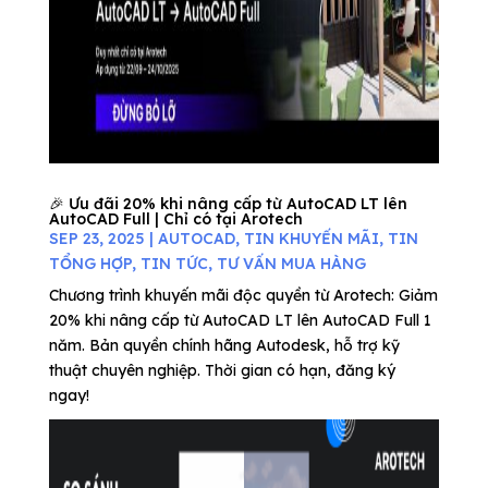
🎉 Ưu đãi 20% khi nâng cấp từ AutoCAD LT lên
AutoCAD Full | Chỉ có tại Arotech
SEP 23, 2025
|
AUTOCAD
,
TIN KHUYẾN MÃI
,
TIN
TỔNG HỢP
,
TIN TỨC
,
TƯ VẤN MUA HÀNG
Chương trình khuyến mãi độc quyền từ Arotech: Giảm
20% khi nâng cấp từ AutoCAD LT lên AutoCAD Full 1
năm. Bản quyền chính hãng Autodesk, hỗ trợ kỹ
thuật chuyên nghiệp. Thời gian có hạn, đăng ký
ngay!