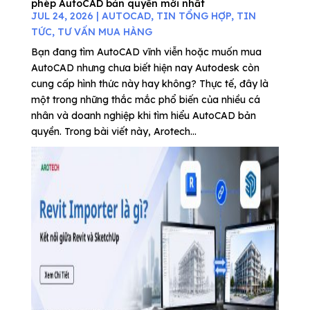
phép AutoCAD bản quyền mới nhất
JUL 24, 2026
|
AUTOCAD
,
TIN TỔNG HỢP
,
TIN
TỨC
,
TƯ VẤN MUA HÀNG
Bạn đang tìm AutoCAD vĩnh viễn hoặc muốn mua
AutoCAD nhưng chưa biết hiện nay Autodesk còn
cung cấp hình thức này hay không? Thực tế, đây là
một trong những thắc mắc phổ biến của nhiều cá
nhân và doanh nghiệp khi tìm hiểu AutoCAD bản
quyền. Trong bài viết này, Arotech...