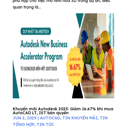
phù hợp cho việc mô hình hóa 3D trong dự án, điều
quan trọng là...
Khuyến mãi Autodesk 2025: Giảm 16.67% khi mua
AutoCAD LT, IST bản quyền
JUN 2, 2025
|
AUTOCAD
,
TIN KHUYẾN MÃI
,
TIN
TỔNG HỢP
,
TIN TỨC