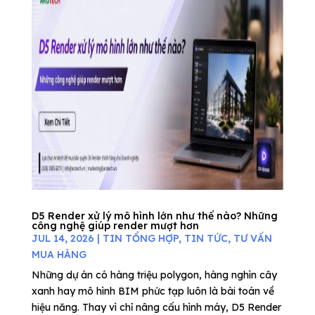
D5 Render xử lý mô hình lớn như thế nào? Những
công nghệ giúp render mượt hơn
JUL 14, 2026
|
TIN TỔNG HỢP
,
TIN TỨC
,
TƯ VẤN
MUA HÀNG
Những dự án có hàng triệu polygon, hàng nghìn cây
xanh hay mô hình BIM phức tạp luôn là bài toán về
hiệu năng. Thay vì chỉ nâng cấu hình máy, D5 Render