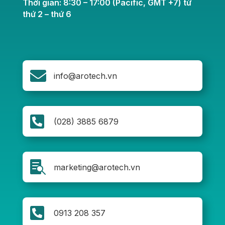
Thời gian: 8:30 – 17:00 (Pacific, GMT +7) từ
thứ 2 – thứ 6

info@arotech.vn

(028) 3885 6879

marketing@arotech.vn

0913 208 357