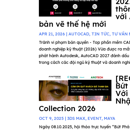
202
thô
với
bản vẽ thế hệ mới
APR 21, 2026
|
AUTOCAD
,
TIN TỨC
,
TƯ VẤN
Tránh vi phạm bản quyền - Top phần mềm C
doanh nghiệp kỹ thuật (2026) Vừa được ra mắ
phát hành Autodesk, AutoCAD 2027 đánh dấu
trong cách các đội ngũ kỹ thuật và doanh nghiệ
[RE
Bứt
Với
Nhậ
Collection 2026
OCT 9, 2025
|
3DS MAX
,
EVENT
,
MAYA
Ngày 08.10.2025, hội thảo trực tuyến “Bứt P