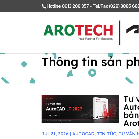
Hotline 0913 208 357 - Tel/Fax (028) 3885 6
Thông tin sản p
Tư 
Aut
bản
Aro
JUL 31, 2026
|
AUTOCAD
,
TIN TỨC
,
TƯ VẤN 