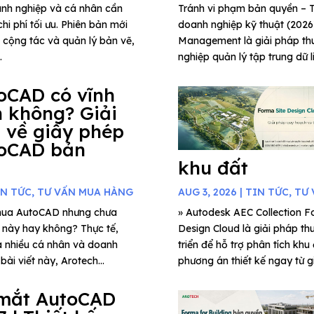
anh nghiệp và cá nhân cần
Tránh vi phạm bản quyền 
hi phí tối ưu. Phiên bản mới
doanh nghiệp kỹ thuật (202
g cộng tác và quản lý bản vẽ,
Management là giải pháp thu
.
nghiệp quản lý tập trung dữ l
oCAD có vĩnh
n không? Giải
 về giấy phép
oCAD bản
khu đất
IN TỨC
,
TƯ VẤN MUA HÀNG
AUG 3, 2026
|
TIN TỨC
,
TƯ 
mua AutoCAD nhưng chưa
» Autodesk AEC Collection Fo
c này hay không? Thực tế,
Design Cloud là giải pháp th
a nhiều cá nhân và doanh
triển để hỗ trợ phân tích khu
ài viết này, Arotech...
phương án thiết kế ngay từ gi
mắt AutoCAD