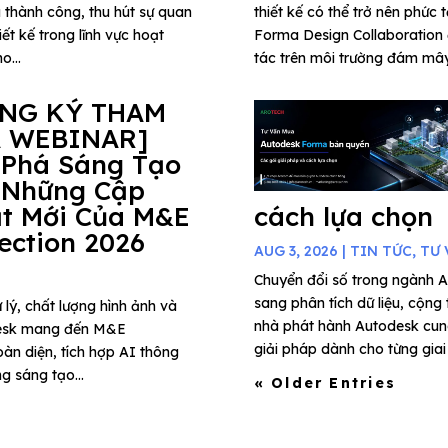
 thành công, thu hút sự quan
thiết kế có thể trở nên phức 
ết kế trong lĩnh vực hoạt
Forma Design Collaboration 
o...
tác trên môi trường đám mây,
ĂNG KÝ THAM
 WEBINAR]
 Phá Sáng Tạo
 Những Cập
t Mới Của M&E
cách lựa chọn
lection 2026
AUG 3, 2026
|
TIN TỨC
,
TƯ 
Chuyển đổi số trong ngành A
sang phân tích dữ liệu, cộng
 lý, chất lượng hình ảnh và
nhà phát hành Autodesk cung
todesk mang đến M&E
giải pháp dành cho từng giai 
àn diện, tích hợp AI thông
g sáng tạo...
« Older Entries