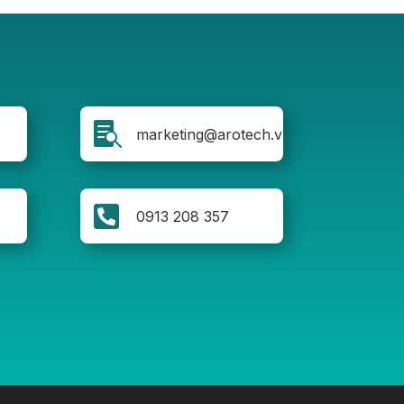

marketing@arotech.vn

0913 208 357