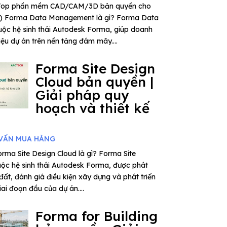
– Top phần mềm CAD/CAM/3D bản quyền cho
6) Forma Data Management là gì? Forma Data
ộc hệ sinh thái Autodesk Forma, giúp doanh
iệu dự án trên nền tảng đám mây....
Forma Site Design
Cloud bản quyền |
Giải pháp quy
hoạch và thiết kế
VẤN MUA HÀNG
rma Site Design Cloud là gì? Forma Site
uộc hệ sinh thái Autodesk Forma, được phát
 đất, đánh giá điều kiện xây dựng và phát triển
ai đoạn đầu của dự án....
Forma for Building