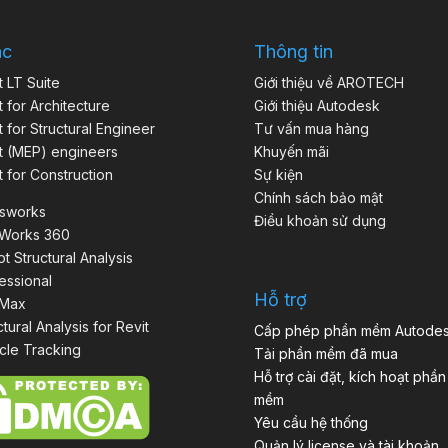
ác
Thông tin
t LT Suite
Giới thiệu về AROTECH
t for Architecture
Giới thiệu Autodesk
t for Structural Engineer
Tư vấn mua hàng
t (MEP) engineers
Khuyến mãi
t for Construction
Sự kiện
Chính sách bảo mật
isworks
Điều khoản sử dụng
aWorks 360
t Structural Analysis
essional
Hỗ trợ
 Max
ctural Analysis for Revit
Cấp phép phần mềm Autode
cle Tracking
Tải phần mềm đã mua
Hỗ trợ cài đặt, kích hoạt phần
mềm
Yêu cầu hệ thống
Quản lý license và tài khoản