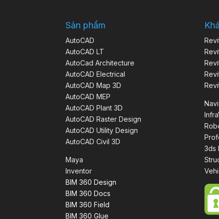
Sản phẩm
Kh
AutoCAD
Revi
AutoCAD LT
Revi
AutoCad Architecture
Revi
AutoCAD Electrical
Revi
AutoCAD Map 3D
Revi
AutoCAD MEP
Nav
AutoCAD Plant 3D
Infr
AutoCAD Raster Design
Robo
AutoCAD Utility Design
Prof
AutoCAD Civil 3D
3ds
Maya
Stru
Inventor
Vehi
BIM 360 Design
BIM 360 Docs
BIM 360 Field
BIM 360 Glue