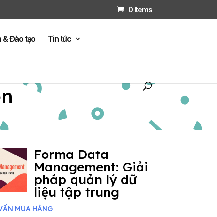
0 Items
n & Đào tạo
Tin tức
ện
Forma Data
Management: Giải
pháp quản lý dữ
liệu tập trung
VẤN MUA HÀNG