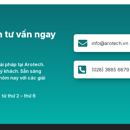
n tư vấn ngay

info@arotech.vn
ải pháp tại Arotech.

(028) 3885 6879
uý khách. Sẵn sàng
ôm nay với các giải
 từ thứ 2 – thứ 6