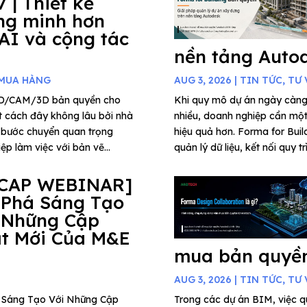
7 | Thiết kế
ng minh hơn
 AI và cộng tác
nền tảng Auto
 MUA HÀNG
AUG 3, 2026
|
TIN TỨC
,
TƯ 
AD/CAM/3D bản quyền cho
Khi quy mô dự án ngày càng
t cách đây không lâu bởi nhà
nhiều, doanh nghiệp cần một 
 bước chuyển quan trọng
hiệu quả hơn. Forma for Buil
p làm việc với bản vẽ...
quản lý dữ liệu, kết nối quy t
CAP WEBINAR]
 Phá Sáng Tạo
 Những Cập
t Mới Của M&E
mua bản quyền
AUG 3, 2026
|
TIN TỨC
,
TƯ 
há Sáng Tạo Với Những Cập
Trong các dự án BIM, việc qu