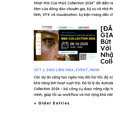
Nhật Mới Của M&E Collection 2026” đã diễn ra
tâm của đông đảo chuyên gia, kỹ sư và nhà thi
hình, VFX và visualization. Sự kiện mang đến ch
[Đ
GIA
Bứt
Với
Nhậ
Col
OCT 1, 2025
|
3DS MAX
,
EVENT
,
MAYA
Các dự án sáng tạo ngày nay đòi hỏi tốc độ xử
khả năng linh hoạt vượt trội. Đó là lý do Au
Collection 2026 – bộ công cụ được nâng cấp to
minh, giúp tối ưu workflow và mở rộng khả năn
« Older Entries