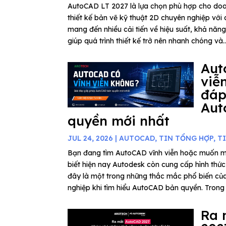
AutoCAD LT 2027 là lựa chọn phù hợp cho do
thiết kế bản vẽ kỹ thuật 2D chuyên nghiệp với c
mang đến nhiều cải tiến về hiệu suất, khả năn
giúp quá trình thiết kế trở nên nhanh chóng và..
Aut
viễ
đáp
Aut
quyền mới nhất
JUL 24, 2026
|
AUTOCAD
,
TIN TỔNG HỢP
,
T
Bạn đang tìm AutoCAD vĩnh viễn hoặc muốn 
biết hiện nay Autodesk còn cung cấp hình thứ
đây là một trong những thắc mắc phổ biến củ
nghiệp khi tìm hiểu AutoCAD bản quyền. Trong b
Ra 