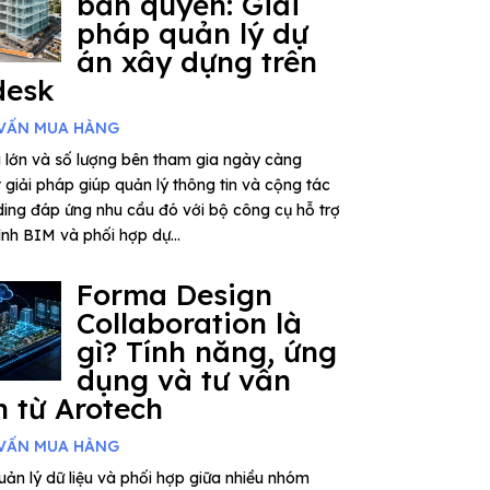
bản quyền: Giải
pháp quản lý dự
án xây dựng trên
desk
VẤN MUA HÀNG
 lớn và số lượng bên tham gia ngày càng
giải pháp giúp quản lý thông tin và cộng tác
ding đáp ứng nhu cầu đó với bộ công cụ hỗ trợ
rình BIM và phối hợp dự...
Forma Design
Collaboration là
gì? Tính năng, ứng
dụng và tư vấn
 từ Arotech
VẤN MUA HÀNG
ản lý dữ liệu và phối hợp giữa nhiều nhóm