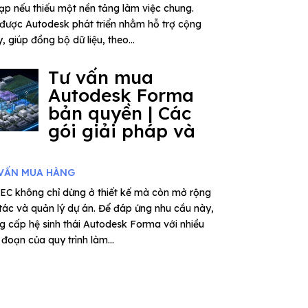
tạp nếu thiếu một nền tảng làm việc chung.
được Autodesk phát triển nhằm hỗ trợ cộng
 giúp đồng bộ dữ liệu, theo...
Tư vấn mua
Autodesk Forma
bản quyền | Các
gói giải pháp và
VẤN MUA HÀNG
EC không chỉ dừng ở thiết kế mà còn mở rộng
 tác và quản lý dự án. Để đáp ứng nhu cầu này,
 cấp hệ sinh thái Autodesk Forma với nhiều
đoạn của quy trình làm...