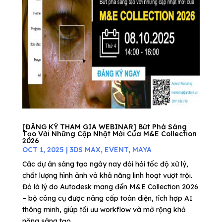
[ĐĂNG KÝ THAM GIA WEBINAR] Bứt Phá Sáng
Tạo Với Những Cập Nhật Mới Của M&E Collection
2026
OCT 1, 2025
|
3DS MAX
,
EVENT
,
MAYA
Các dự án sáng tạo ngày nay đòi hỏi tốc độ xử lý,
chất lượng hình ảnh và khả năng linh hoạt vượt trội.
Đó là lý do Autodesk mang đến M&E Collection 2026
– bộ công cụ được nâng cấp toàn diện, tích hợp AI
thông minh, giúp tối ưu workflow và mở rộng khả
năng sáng tạo...