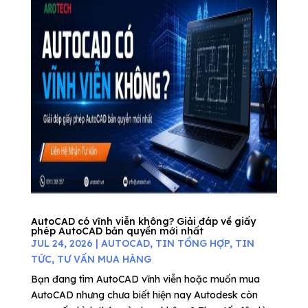
AutoCAD có vĩnh viễn không? Giải đáp về giấy
phép AutoCAD bản quyền mới nhất
JUL 24, 2026
|
AUTOCAD
,
TIN TỔNG HỢP
,
TIN
TỨC
,
TƯ VẤN MUA HÀNG
Bạn đang tìm AutoCAD vĩnh viễn hoặc muốn mua
AutoCAD nhưng chưa biết hiện nay Autodesk còn