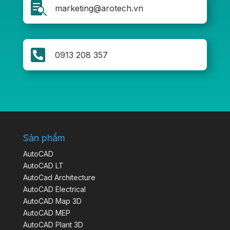

marketing@arotech.vn

0913 208 357
Sản phẩm
AutoCAD
AutoCAD LT
AutoCad Architecture
AutoCAD Electrical
AutoCAD Map 3D
AutoCAD MEP
AutoCAD Plant 3D