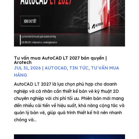
Tư vấn mua AutoCAD LT 2027 bản quyền |
Arotech
JUL 31, 2026
|
AUTOCAD
,
TIN TỨC
,
TƯ VẤN MUA
HÀNG
AutoCAD LT 2027 là lựa chọn phù hợp cho doanh
nghiệp và cá nhân cần thiết kế bản vẽ kỹ thuật 2D
chuyên nghiệp với chi phí tối ưu. Phiên bản mới mang
đến nhiều cải tiến về hiệu suất, khả năng cộng tác và
quản lý bản vẽ, giúp quá trình thiết kế trở nên nhanh
chóng và...