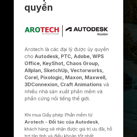
quyền
Arotech là các đại lý được ủy quyền
cho
Autodesk, PTC, Adobe, WPS
Office, KeyShot, Chaos Group,
Allplan, SketchUp, Vectorworks,
Corel, Pixologic, Maxon, Maxwell,
3DConnexion, Craft Animations
và
nhiều nhà sản xuất phần mềm và
phần cứng nổi tiếng thế giới.
Khi mua Giấy phép Phần mềm từ
Arotech
–
Đối tác của Autodesk
,
khách hàng sẽ nhận được giá trị ưu đãi, hỗ
trợ tận tình và điều khoản tốt nhất.