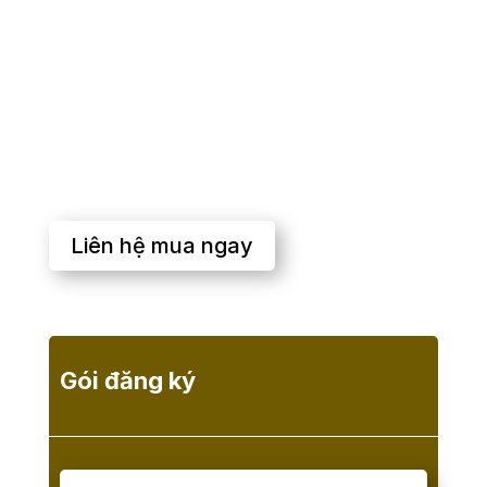
Các công cụ tích hợp cho thiết kế máy móc,
tấm kim loại, thiết kế khung, ống và đường
ống, cáp và bộ dây, và nhiều công cụ khác.
Model-Based Definition mạnh mẽ cho phép
nhúng thông tin sản xuất trực tiếp vào mô
hình 3D.
Liên hệ mua ngay
Gói đăng ký