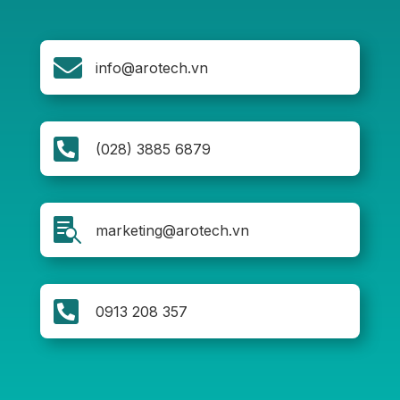

info@arotech.vn

(028) 3885 6879

marketing@arotech.vn

0913 208 357