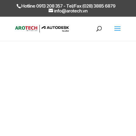
Hotline 0913 208 357 - Tel/Fax (028) 3885 6879
info@arotech.vn
Autodesk Inventor 3D CAD là phần mềm thiết
kế cơ khí cung cấp các công cụ thiết kế, tài
liệu và mô phỏng.
Kết hợp mạnh mẽ giữa thiết kế tham số, thiết
kế trực tiếp, thiết kế hình dạng tự do và thiết
kế dựa trên quy tắc.