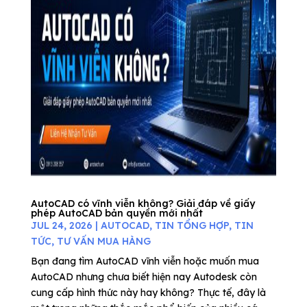
AutoCAD có vĩnh viễn không? Giải đáp về giấy
phép AutoCAD bản quyền mới nhất
JUL 24, 2026
|
AUTOCAD
,
TIN TỔNG HỢP
,
TIN
TỨC
,
TƯ VẤN MUA HÀNG
Bạn đang tìm AutoCAD vĩnh viễn hoặc muốn mua
AutoCAD nhưng chưa biết hiện nay Autodesk còn
cung cấp hình thức này hay không? Thực tế, đây là