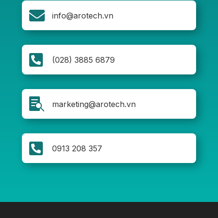

info@arotech.vn

(028) 3885 6879

marketing@arotech.vn

0913 208 357