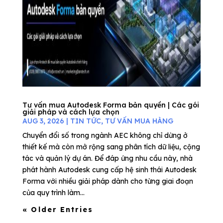
Tư vấn mua Autodesk Forma bản quyền | Các gói
giải pháp và cách lựa chọn
AUG 3, 2026
|
TIN TỨC
,
TƯ VẤN MUA HÀNG
Chuyển đổi số trong ngành AEC không chỉ dừng ở
thiết kế mà còn mở rộng sang phân tích dữ liệu, cộng
tác và quản lý dự án. Để đáp ứng nhu cầu này, nhà
phát hành Autodesk cung cấp hệ sinh thái Autodesk
Forma với nhiều giải pháp dành cho từng giai đoạn
của quy trình làm...
« Older Entries