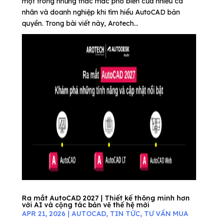
một trong những thắc mắc phổ biến của nhiều cá
nhân và doanh nghiệp khi tìm hiểu AutoCAD bản
quyền. Trong bài viết này, Arotech...
Ra mắt AutoCAD 2027 | Thiết kế thông minh hơn
với AI và cộng tác bản vẽ thế hệ mới
APR 21, 2026
|
AUTOCAD
,
TIN TỨC
,
TƯ VẤN MUA