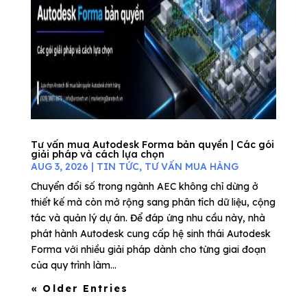
Tư vấn mua Autodesk Forma bản quyền | Các gói
giải pháp và cách lựa chọn
AUG 3, 2026
|
TIN TỨC
,
TƯ VẤN MUA HÀNG
Chuyển đổi số trong ngành AEC không chỉ dừng ở
thiết kế mà còn mở rộng sang phân tích dữ liệu, cộng
tác và quản lý dự án. Để đáp ứng nhu cầu này, nhà
phát hành Autodesk cung cấp hệ sinh thái Autodesk
Forma với nhiều giải pháp dành cho từng giai đoạn
của quy trình làm...
« Older Entries