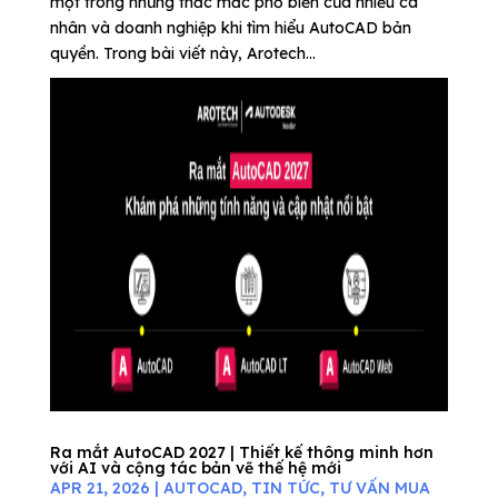
một trong những thắc mắc phổ biến của nhiều cá
nhân và doanh nghiệp khi tìm hiểu AutoCAD bản
quyền. Trong bài viết này, Arotech...
Ra mắt AutoCAD 2027 | Thiết kế thông minh hơn
với AI và cộng tác bản vẽ thế hệ mới
APR 21, 2026
|
AUTOCAD
,
TIN TỨC
,
TƯ VẤN MUA