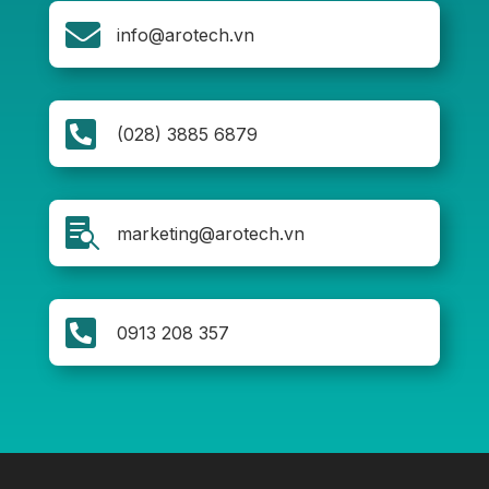

info@arotech.vn

(028) 3885 6879

marketing@arotech.vn

0913 208 357