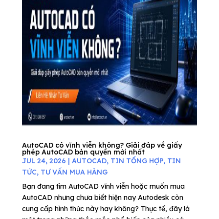
AutoCAD có vĩnh viễn không? Giải đáp về giấy
phép AutoCAD bản quyền mới nhất
JUL 24, 2026
|
AUTOCAD
,
TIN TỔNG HỢP
,
TIN
TỨC
,
TƯ VẤN MUA HÀNG
Bạn đang tìm AutoCAD vĩnh viễn hoặc muốn mua
AutoCAD nhưng chưa biết hiện nay Autodesk còn
cung cấp hình thức này hay không? Thực tế, đây là