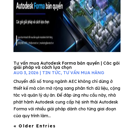
Tư vấn mua Autodesk Forma bản quyền | Các gói
giải pháp và cách lựa chọn
AUG 3, 2026
|
TIN TỨC
,
TƯ VẤN MUA HÀNG
Chuyển đổi số trong ngành AEC không chỉ dừng ở
thiết kế mà còn mở rộng sang phân tích dữ liệu, cộng
tác và quản lý dự án. Để đáp ứng nhu cầu này, nhà
phát hành Autodesk cung cấp hệ sinh thái Autodesk
Forma với nhiều giải pháp dành cho từng giai đoạn
của quy trình làm...
« Older Entries