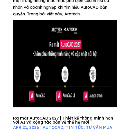
một trong những thắc mắc phổ biến của nhiều cá
nhân và doanh nghiệp khi tìm hiểu AutoCAD bản
quyền. Trong bài viết này, Arotech...
Ra mắt AutoCAD 2027 | Thiết kế thông minh hơn
với AI và cộng tác bản vẽ thế hệ mới
APR 21, 2026
|
AUTOCAD
,
TIN TỨC
,
TƯ VẤN MUA