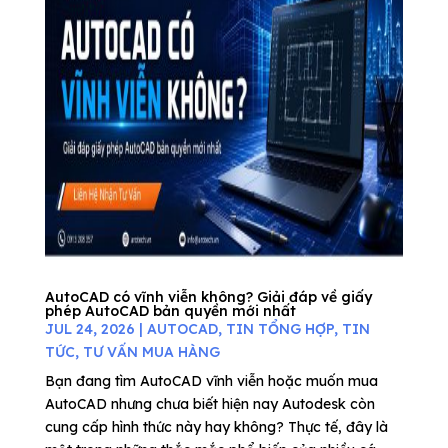
AutoCAD có vĩnh viễn không? Giải đáp về giấy
phép AutoCAD bản quyền mới nhất
JUL 24, 2026
|
AUTOCAD
,
TIN TỔNG HỢP
,
TIN
TỨC
,
TƯ VẤN MUA HÀNG
Bạn đang tìm AutoCAD vĩnh viễn hoặc muốn mua
AutoCAD nhưng chưa biết hiện nay Autodesk còn
cung cấp hình thức này hay không? Thực tế, đây là