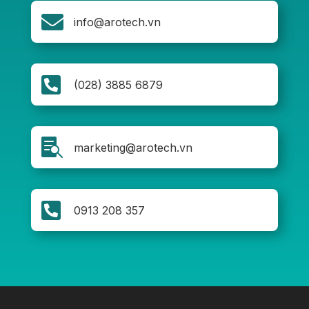

info@arotech.vn

(028) 3885 6879

marketing@arotech.vn

0913 208 357