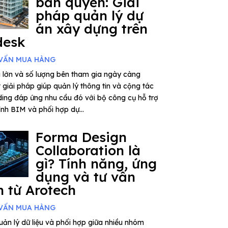
bản quyền: Giải
pháp quản lý dự
án xây dựng trên
desk
VẤN MUA HÀNG
 lớn và số lượng bên tham gia ngày càng
giải pháp giúp quản lý thông tin và cộng tác
ding đáp ứng nhu cầu đó với bộ công cụ hỗ trợ
rình BIM và phối hợp dự...
Forma Design
Collaboration là
gì? Tính năng, ứng
dụng và tư vấn
 từ Arotech
VẤN MUA HÀNG
ản lý dữ liệu và phối hợp giữa nhiều nhóm