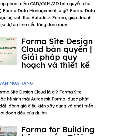
– Top phần mềm CAD/CAM/3D bản quyền cho
6) Forma Data Management là gì? Forma Data
ộc hệ sinh thái Autodesk Forma, giúp doanh
iệu dự án trên nền tảng đám mây....
Forma Site Design
Cloud bản quyền |
Giải pháp quy
hoạch và thiết kế
VẤN MUA HÀNG
rma Site Design Cloud là gì? Forma Site
uộc hệ sinh thái Autodesk Forma, được phát
 đất, đánh giá điều kiện xây dựng và phát triển
ai đoạn đầu của dự án....
Forma for Building