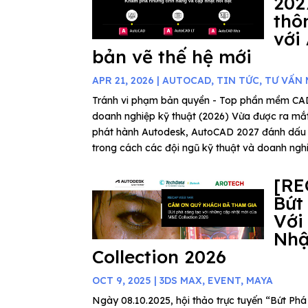
202
thô
với
bản vẽ thế hệ mới
APR 21, 2026
|
AUTOCAD
,
TIN TỨC
,
TƯ VẤN
Tránh vi phạm bản quyền - Top phần mềm C
doanh nghiệp kỹ thuật (2026) Vừa được ra mắ
phát hành Autodesk, AutoCAD 2027 đánh dấu
trong cách các đội ngũ kỹ thuật và doanh nghiệ
[RE
Bứt
Với
Nhậ
Collection 2026
OCT 9, 2025
|
3DS MAX
,
EVENT
,
MAYA
Ngày 08.10.2025, hội thảo trực tuyến “Bứt P