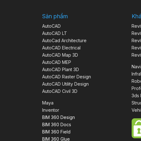
Sản phẩm
Kh
AutoCAD
Revi
AutoCAD LT
Revi
AutoCad Architecture
Revi
AutoCAD Electrical
Revi
AutoCAD Map 3D
Revi
AutoCAD MEP
Nav
AutoCAD Plant 3D
Infr
AutoCAD Raster Design
Robo
AutoCAD Utility Design
Prof
AutoCAD Civil 3D
3ds
Maya
Stru
Inventor
Vehi
BIM 360 Design
BIM 360 Docs
BIM 360 Field
BIM 360 Glue