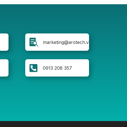

marketing@arotech.vn

0913 208 357