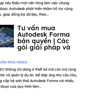
tạp nếu thiếu một nền tảng làm việc chung.
được Autodesk phát triển nhằm hỗ trợ cộng
 giúp đồng bộ dữ liệu, theo...
Tư vấn mua
Autodesk Forma
bản quyền | Các
gói giải pháp và
VẤN MUA HÀNG
EC không chỉ dừng ở thiết kế mà còn mở rộng
 tác và quản lý dự án. Để đáp ứng nhu cầu này,
 cấp hệ sinh thái Autodesk Forma với nhiều
đoạn của quy trình làm...