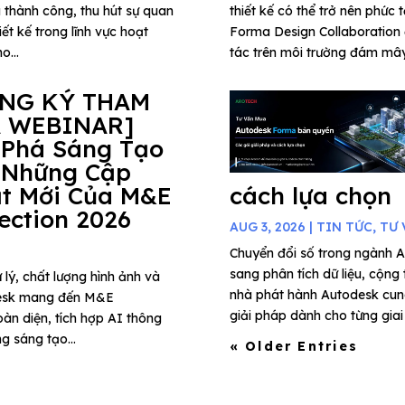
 thành công, thu hút sự quan
thiết kế có thể trở nên phức 
ết kế trong lĩnh vực hoạt
Forma Design Collaboration 
o...
tác trên môi trường đám mây,
ĂNG KÝ THAM
 WEBINAR]
 Phá Sáng Tạo
 Những Cập
t Mới Của M&E
cách lựa chọn
lection 2026
AUG 3, 2026
|
TIN TỨC
,
TƯ 
Chuyển đổi số trong ngành A
sang phân tích dữ liệu, cộng
 lý, chất lượng hình ảnh và
nhà phát hành Autodesk cung
todesk mang đến M&E
giải pháp dành cho từng giai 
àn diện, tích hợp AI thông
g sáng tạo...
« Older Entries