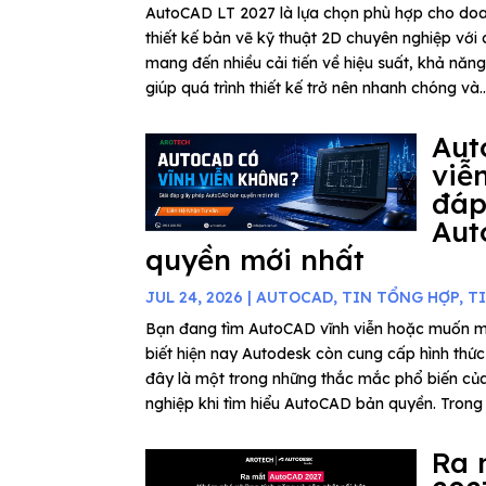
AutoCAD LT 2027 là lựa chọn phù hợp cho do
thiết kế bản vẽ kỹ thuật 2D chuyên nghiệp với c
mang đến nhiều cải tiến về hiệu suất, khả năn
giúp quá trình thiết kế trở nên nhanh chóng và..
Aut
viễ
đáp
Aut
quyền mới nhất
JUL 24, 2026
|
AUTOCAD
,
TIN TỔNG HỢP
,
T
Bạn đang tìm AutoCAD vĩnh viễn hoặc muốn 
biết hiện nay Autodesk còn cung cấp hình thứ
đây là một trong những thắc mắc phổ biến củ
nghiệp khi tìm hiểu AutoCAD bản quyền. Trong b
Ra 