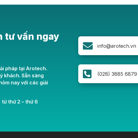
n tư vấn ngay

info@arotech.vn
ải pháp tại Arotech.

(028) 3885 6879
uý khách. Sẵn sàng
ôm nay với các giải
 từ thứ 2 – thứ 6