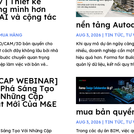
7 | Thiết kế
ng minh hơn
 AI và cộng tác
nền tảng Auto
 MUA HÀNG
AUG 3, 2026
|
TIN TỨC
,
TƯ 
AD/CAM/3D bản quyền cho
Khi quy mô dự án ngày càng
t cách đây không lâu bởi nhà
nhiều, doanh nghiệp cần một 
 bước chuyển quan trọng
hiệu quả hơn. Forma for Buil
p làm việc với bản vẽ...
quản lý dữ liệu, kết nối quy t
CAP WEBINAR]
 Phá Sáng Tạo
 Những Cập
t Mới Của M&E
mua bản quyền
AUG 3, 2026
|
TIN TỨC
,
TƯ 
há Sáng Tạo Với Những Cập
Trong các dự án BIM, việc qu