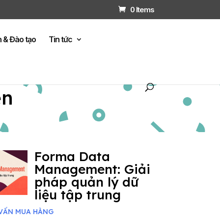
0 Items
n & Đào tạo
Tin tức
ện
Forma Data
Management: Giải
pháp quản lý dữ
liệu tập trung
VẤN MUA HÀNG