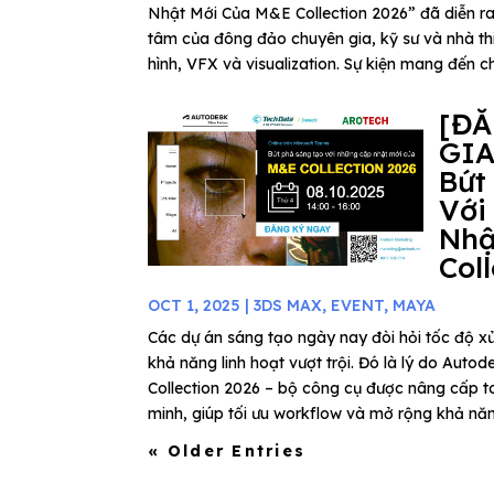
Nhật Mới Của M&E Collection 2026” đã diễn ra
tâm của đông đảo chuyên gia, kỹ sư và nhà thi
hình, VFX và visualization. Sự kiện mang đến ch
[Đ
GIA
Bứt
Với
Nhậ
Col
OCT 1, 2025
|
3DS MAX
,
EVENT
,
MAYA
Các dự án sáng tạo ngày nay đòi hỏi tốc độ xử
khả năng linh hoạt vượt trội. Đó là lý do Au
Collection 2026 – bộ công cụ được nâng cấp to
minh, giúp tối ưu workflow và mở rộng khả năn
« Older Entries