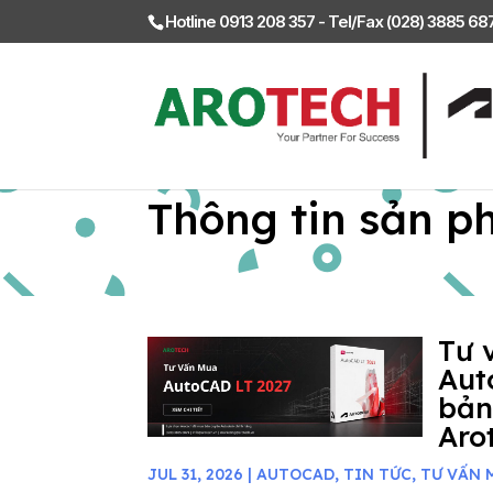
Hotline 0913 208 357 - Tel/Fax (028) 3885 6
Thông tin sản p
Tư 
Aut
bản
Aro
JUL 31, 2026
|
AUTOCAD
,
TIN TỨC
,
TƯ VẤN 