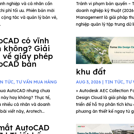
anh nghiệp và cá nhân cần
Tránh vi phạm bản quyền 
hi phí tối ưu. Phiên bản mới
doanh nghiệp kỹ thuật (202
g cộng tác và quản lý bản vẽ,
Management là giải pháp thu
.
nghiệp quản lý tập trung dữ l
oCAD có vĩnh
n không? Giải
 về giấy phép
oCAD bản
khu đất
IN TỨC
,
TƯ VẤN MUA HÀNG
AUG 3, 2026
|
TIN TỨC
,
TƯ 
mua AutoCAD nhưng chưa
» Autodesk AEC Collection Fo
c này hay không? Thực tế,
Design Cloud là giải pháp th
a nhiều cá nhân và doanh
triển để hỗ trợ phân tích khu
ài viết này, Arotech...
phương án thiết kế ngay từ gi
mắt AutoCAD