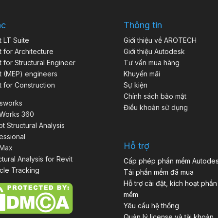
ác
Thông tin
t LT Suite
Giới thiệu về AROTECH
t for Architecture
Giới thiệu Autodesk
t for Structural Engineer
Tư vấn mua hàng
t (MEP) engineers
Khuyến mãi
t for Construction
Sự kiện
Chính sách bảo mật
isworks
Điều khoản sử dụng
aWorks 360
t Structural Analysis
essional
Hỗ trợ
 Max
ctural Analysis for Revit
Cấp phép phần mềm Autode
cle Tracking
Tải phần mềm đã mua
Hỗ trợ cài đặt, kích hoạt phần
mềm
Yêu cầu hệ thống
Quản lý license và tài khoản