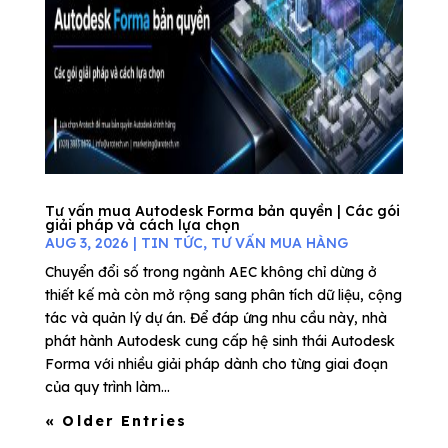
Tư vấn mua Autodesk Forma bản quyền | Các gói
giải pháp và cách lựa chọn
AUG 3, 2026
|
TIN TỨC
,
TƯ VẤN MUA HÀNG
Chuyển đổi số trong ngành AEC không chỉ dừng ở
thiết kế mà còn mở rộng sang phân tích dữ liệu, cộng
tác và quản lý dự án. Để đáp ứng nhu cầu này, nhà
phát hành Autodesk cung cấp hệ sinh thái Autodesk
Forma với nhiều giải pháp dành cho từng giai đoạn
của quy trình làm...
« Older Entries