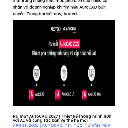
một trong những thắc mắc phổ biến của nhiều cá
nhân và doanh nghiệp khi tìm hiểu AutoCAD bản
quyền. Trong bài viết này, Arotech...
Ra mắt AutoCAD 2027 | Thiết kế thông minh hơn
với AI và cộng tác bản vẽ thế hệ mới
APR 21, 2026
|
AUTOCAD
,
TIN TỨC
,
TƯ VẤN MUA