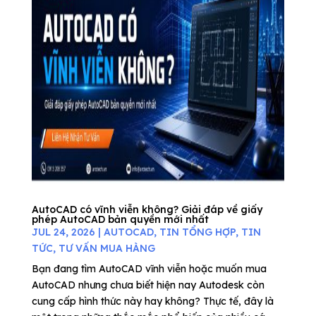
AutoCAD có vĩnh viễn không? Giải đáp về giấy
phép AutoCAD bản quyền mới nhất
JUL 24, 2026
|
AUTOCAD
,
TIN TỔNG HỢP
,
TIN
TỨC
,
TƯ VẤN MUA HÀNG
Bạn đang tìm AutoCAD vĩnh viễn hoặc muốn mua
AutoCAD nhưng chưa biết hiện nay Autodesk còn
cung cấp hình thức này hay không? Thực tế, đây là