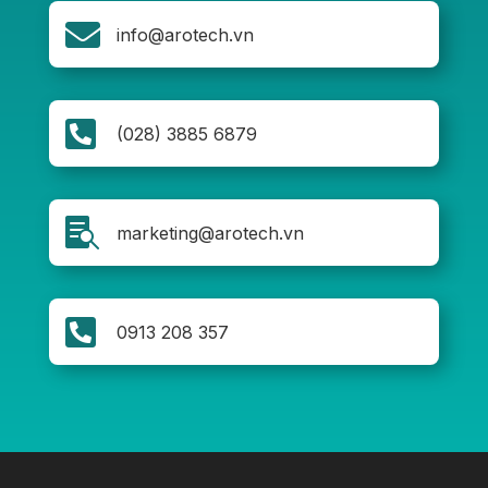

info@arotech.vn

(028) 3885 6879

marketing@arotech.vn

0913 208 357