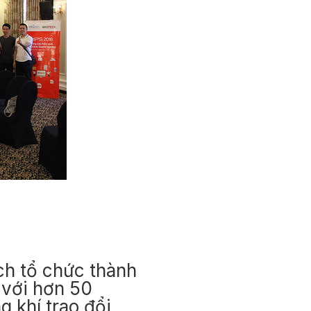
ch tổ chức thành
 với hơn 50
g khí trao đổi