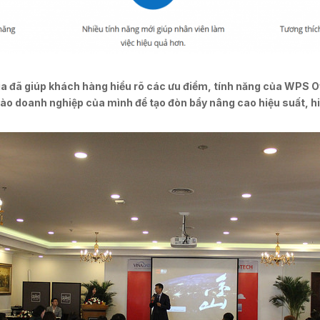
gia đã giúp khách hàng hiểu rõ các ưu điểm, tính năng của WPS 
ào doanh nghiệp của mình để tạo đòn bẩy nâng cao hiệu suất, hi