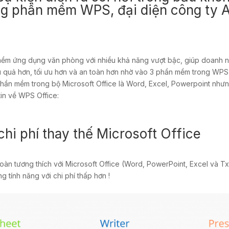
ng phần mềm WPS, đại diện công ty 
mềm ứng dụng văn phòng với nhiều khả năng vượt bậc, giúp doanh ng
u quả hơn, tối ưu hơn và an toàn hơn nhờ vào 3 phần mềm trong WPS o
ần mềm trong bộ Microsoft Office là Word, Excel, Powerpoint nhưng v
tin về WPS Office:
chi phí thay thế Microsoft Office
n tương thích với Microsoft Office (Word, PowerPoint, Excel và Txt
tính năng với chi phí thấp hơn !