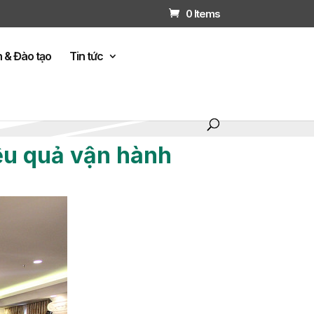
0 Items
n & Đào tạo
Tin tức
ệu quả vận hành