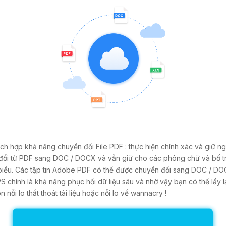
ích hợp khả năng chuyển đổi File PDF : thực hiện chính xác và giữ n
đổi từ PDF sang DOC / DOCX và vẫn giữ cho các phông chữ và bố t
 biểu. Các tập tin Adobe PDF có thể được chuyển đổi sang DOC / DO
 chính là khả năng phục hồi dữ liệu sâu và nhờ vậy bạn có thể lấy lạ
 nỗi lo thất thoát tài liệu hoặc nỗi lo về wannacry !