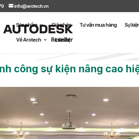
879
info@arotech.vn
Sản phẩm
Giải pháp
Tư vấn mua hàng
Sự kiệ
Về Arotech
Liên hệ
yến mãi
Webinar – Workshop
ành công sự kiện nâng cao hi