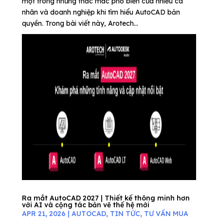
một trong những thắc mắc phổ biến của nhiều cá
nhân và doanh nghiệp khi tìm hiểu AutoCAD bản
quyền. Trong bài viết này, Arotech...
Ra mắt AutoCAD 2027 | Thiết kế thông minh hơn
với AI và cộng tác bản vẽ thế hệ mới
APR 21, 2026
|
AUTOCAD
,
TIN TỨC
,
TƯ VẤN MUA