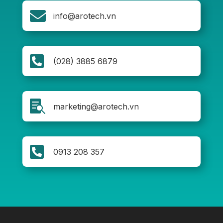

info@arotech.vn

(028) 3885 6879

marketing@arotech.vn

0913 208 357