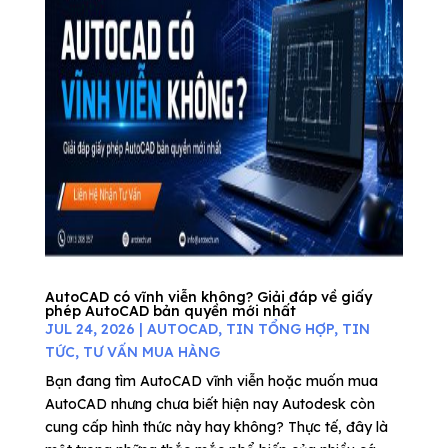
AutoCAD có vĩnh viễn không? Giải đáp về giấy
phép AutoCAD bản quyền mới nhất
JUL 24, 2026
|
AUTOCAD
,
TIN TỔNG HỢP
,
TIN
TỨC
,
TƯ VẤN MUA HÀNG
Bạn đang tìm AutoCAD vĩnh viễn hoặc muốn mua
AutoCAD nhưng chưa biết hiện nay Autodesk còn
cung cấp hình thức này hay không? Thực tế, đây là