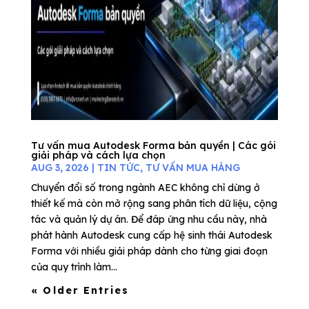
Tư vấn mua Autodesk Forma bản quyền | Các gói
giải pháp và cách lựa chọn
AUG 3, 2026
|
TIN TỨC
,
TƯ VẤN MUA HÀNG
Chuyển đổi số trong ngành AEC không chỉ dừng ở
thiết kế mà còn mở rộng sang phân tích dữ liệu, cộng
tác và quản lý dự án. Để đáp ứng nhu cầu này, nhà
phát hành Autodesk cung cấp hệ sinh thái Autodesk
Forma với nhiều giải pháp dành cho từng giai đoạn
của quy trình làm...
« Older Entries