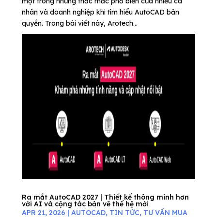
một trong những thắc mắc phổ biến của nhiều cá
nhân và doanh nghiệp khi tìm hiểu AutoCAD bản
quyền. Trong bài viết này, Arotech...
Ra mắt AutoCAD 2027 | Thiết kế thông minh hơn
với AI và cộng tác bản vẽ thế hệ mới
APR 21, 2026
|
AUTOCAD
,
TIN TỨC
,
TƯ VẤN MUA