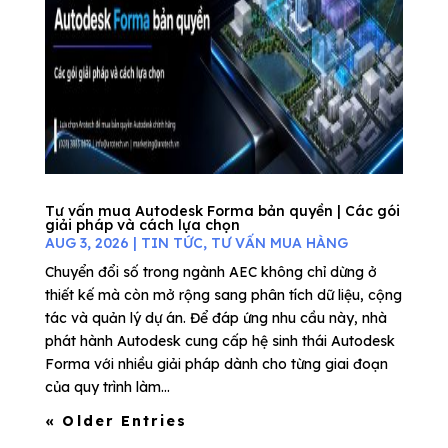
Tư vấn mua Autodesk Forma bản quyền | Các gói
giải pháp và cách lựa chọn
AUG 3, 2026
|
TIN TỨC
,
TƯ VẤN MUA HÀNG
Chuyển đổi số trong ngành AEC không chỉ dừng ở
thiết kế mà còn mở rộng sang phân tích dữ liệu, cộng
tác và quản lý dự án. Để đáp ứng nhu cầu này, nhà
phát hành Autodesk cung cấp hệ sinh thái Autodesk
Forma với nhiều giải pháp dành cho từng giai đoạn
của quy trình làm...
« Older Entries