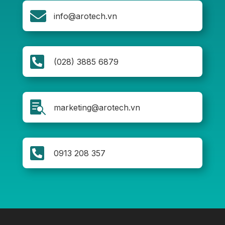

info@arotech.vn

(028) 3885 6879

marketing@arotech.vn

0913 208 357