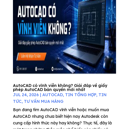
AutoCAD có vĩnh viễn không? Giải đáp về giấy
phép AutoCAD bản quyền mới nhất
JUL 24, 2026
|
AUTOCAD
,
TIN TỔNG HỢP
,
TIN
TỨC
,
TƯ VẤN MUA HÀNG
Bạn đang tìm AutoCAD vĩnh viễn hoặc muốn mua
AutoCAD nhưng chưa biết hiện nay Autodesk còn
cung cấp hình thức này hay không? Thực tế, đây là