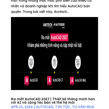
một trong những thắc mắc phổ biến của nhiều cá
nhân và doanh nghiệp khi tìm hiểu AutoCAD bản
quyền. Trong bài viết này, Arotech...
Ra mắt AutoCAD 2027 | Thiết kế thông minh hơn
với AI và cộng tác bản vẽ thế hệ mới
APR 21, 2026
|
AUTOCAD
,
TIN TỨC
,
TƯ VẤN MUA