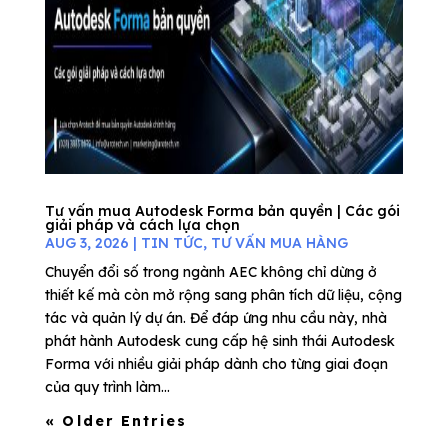
Tư vấn mua Autodesk Forma bản quyền | Các gói
giải pháp và cách lựa chọn
AUG 3, 2026
|
TIN TỨC
,
TƯ VẤN MUA HÀNG
Chuyển đổi số trong ngành AEC không chỉ dừng ở
thiết kế mà còn mở rộng sang phân tích dữ liệu, cộng
tác và quản lý dự án. Để đáp ứng nhu cầu này, nhà
phát hành Autodesk cung cấp hệ sinh thái Autodesk
Forma với nhiều giải pháp dành cho từng giai đoạn
của quy trình làm...
« Older Entries