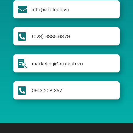

info@arotech.vn

(028) 3885 6879

marketing@arotech.vn

0913 208 357