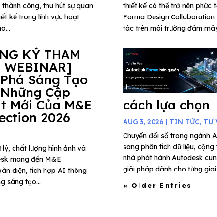
 thành công, thu hút sự quan
thiết kế có thể trở nên phức 
ết kế trong lĩnh vực hoạt
Forma Design Collaboration 
o...
tác trên môi trường đám mây,
ĂNG KÝ THAM
 WEBINAR]
 Phá Sáng Tạo
 Những Cập
t Mới Của M&E
cách lựa chọn
lection 2026
AUG 3, 2026
|
TIN TỨC
,
TƯ 
Chuyển đổi số trong ngành A
sang phân tích dữ liệu, cộng
 lý, chất lượng hình ảnh và
nhà phát hành Autodesk cung
todesk mang đến M&E
giải pháp dành cho từng giai 
àn diện, tích hợp AI thông
g sáng tạo...
« Older Entries