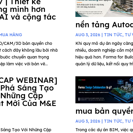
7 | Thiết kế
ng minh hơn
 AI và cộng tác
nền tảng Auto
 MUA HÀNG
AUG 3, 2026
|
TIN TỨC
,
TƯ 
AD/CAM/3D bản quyền cho
Khi quy mô dự án ngày càng
t cách đây không lâu bởi nhà
nhiều, doanh nghiệp cần một 
 bước chuyển quan trọng
hiệu quả hơn. Forma for Buil
p làm việc với bản vẽ...
quản lý dữ liệu, kết nối quy t
CAP WEBINAR]
 Phá Sáng Tạo
 Những Cập
t Mới Của M&E
mua bản quyền
AUG 3, 2026
|
TIN TỨC
,
TƯ 
há Sáng Tạo Với Những Cập
Trong các dự án BIM, việc qu