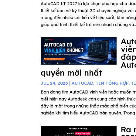
AutoCAD LT 2027 là lựa chọn phù hợp cho do
thiết kế bản vẽ kỹ thuật 2D chuyên nghiệp với c
mang đến nhiều cải tiến về hiệu suất, khả năn
giúp quá trình thiết kế trở nên nhanh chóng và..
Aut
viễ
đáp
Aut
quyền mới nhất
JUL 24, 2026
|
AUTOCAD
,
TIN TỔNG HỢP
,
T
Bạn đang tìm AutoCAD vĩnh viễn hoặc muốn 
biết hiện nay Autodesk còn cung cấp hình thứ
đây là một trong những thắc mắc phổ biến củ
nghiệp khi tìm hiểu AutoCAD bản quyền. Trong b
Ra 