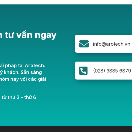
n tư vấn ngay

info@arotech.vn
ải pháp tại Arotech.

(028) 3885 6879
uý khách. Sẵn sàng
ôm nay với các giải
 từ thứ 2 – thứ 6