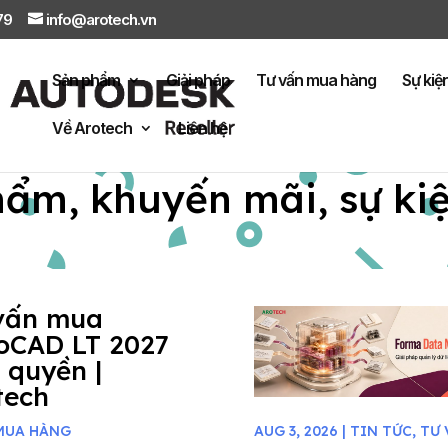
879
info@arotech.vn
Sản phẩm
Giải pháp
Tư vấn mua hàng
Sự kiệ
Về Arotech
Liên hệ
hẩm, khuyến mãi, sự ki
vấn mua
oCAD LT 2027
 quyền |
tech
MUA HÀNG
AUG 3, 2026
|
TIN TỨC
,
TƯ 