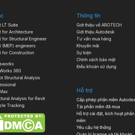
ác
Thông tin
t LT Suite
Giới thiệu về AROTECH
t for Architecture
Giới thiệu Autodesk
t for Structural Engineer
Tư vấn mua hàng
t (MEP) engineers
Khuyến mãi
t for Construction
Sự kiện
Chính sách bảo mật
isworks
Điều khoản sử dụng
aWorks 360
t Structural Analysis
essional
Hỗ trợ
 Max
ctural Analysis for Revit
Cấp phép phần mềm Autode
cle Tracking
Tải phần mềm đã mua
Hỗ trợ cài đặt, kích hoạt phần
mềm
Yêu cầu hệ thống
Quản lý license và tài khoản