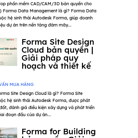
– Top phần mềm CAD/CAM/3D bản quyền cho
6) Forma Data Management là gì? Forma Data
ộc hệ sinh thái Autodesk Forma, giúp doanh
iệu dự án trên nền tảng đám mây....
Forma Site Design
Cloud bản quyền |
Giải pháp quy
hoạch và thiết kế
VẤN MUA HÀNG
rma Site Design Cloud là gì? Forma Site
uộc hệ sinh thái Autodesk Forma, được phát
 đất, đánh giá điều kiện xây dựng và phát triển
ai đoạn đầu của dự án....
Forma for Building