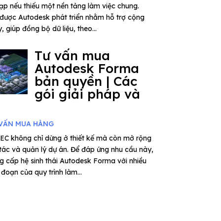
tạp nếu thiếu một nền tảng làm việc chung.
được Autodesk phát triển nhằm hỗ trợ cộng
 giúp đồng bộ dữ liệu, theo...
Tư vấn mua
Autodesk Forma
bản quyền | Các
gói giải pháp và
VẤN MUA HÀNG
EC không chỉ dừng ở thiết kế mà còn mở rộng
 tác và quản lý dự án. Để đáp ứng nhu cầu này,
 cấp hệ sinh thái Autodesk Forma với nhiều
đoạn của quy trình làm...