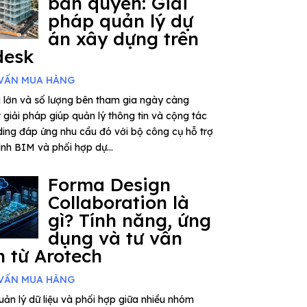
bản quyền: Giải
pháp quản lý dự
án xây dựng trên
desk
VẤN MUA HÀNG
 lớn và số lượng bên tham gia ngày càng
giải pháp giúp quản lý thông tin và cộng tác
ding đáp ứng nhu cầu đó với bộ công cụ hỗ trợ
rình BIM và phối hợp dự...
Forma Design
Collaboration là
gì? Tính năng, ứng
dụng và tư vấn
 từ Arotech
VẤN MUA HÀNG
ản lý dữ liệu và phối hợp giữa nhiều nhóm