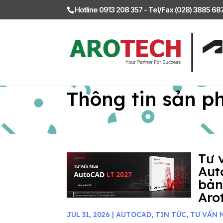
Hotline 0913 208 357 - Tel/Fax (028) 3885 6
Thông tin sản p
Tư 
Aut
bản
Aro
JUL 31, 2026
|
AUTOCAD
,
TIN TỨC
,
TƯ VẤN 