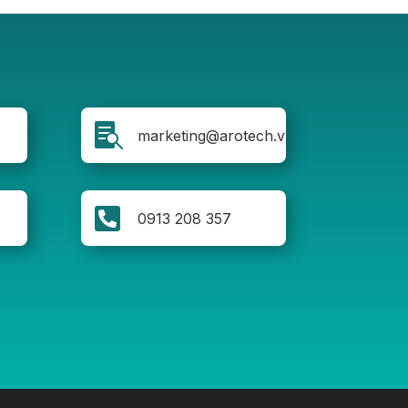

marketing@arotech.vn

0913 208 357