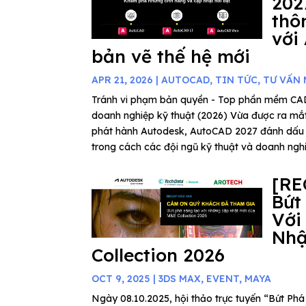
202
thô
với
bản vẽ thế hệ mới
APR 21, 2026
|
AUTOCAD
,
TIN TỨC
,
TƯ VẤN
Tránh vi phạm bản quyền - Top phần mềm C
doanh nghiệp kỹ thuật (2026) Vừa được ra mắ
phát hành Autodesk, AutoCAD 2027 đánh dấu
trong cách các đội ngũ kỹ thuật và doanh nghiệ
[RE
Bứt
Với
Nhậ
Collection 2026
OCT 9, 2025
|
3DS MAX
,
EVENT
,
MAYA
Ngày 08.10.2025, hội thảo trực tuyến “Bứt P