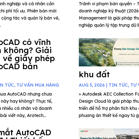
anh nghiệp và cá nhân cần
Tránh vi phạm bản quyền 
hi phí tối ưu. Phiên bản mới
doanh nghiệp kỹ thuật (202
g cộng tác và quản lý bản vẽ,
Management là giải pháp thu
.
nghiệp quản lý tập trung dữ l
oCAD có vĩnh
n không? Giải
 về giấy phép
oCAD bản
khu đất
IN TỨC
,
TƯ VẤN MUA HÀNG
AUG 3, 2026
|
TIN TỨC
,
TƯ 
mua AutoCAD nhưng chưa
» Autodesk AEC Collection Fo
c này hay không? Thực tế,
Design Cloud là giải pháp th
a nhiều cá nhân và doanh
triển để hỗ trợ phân tích khu
ài viết này, Arotech...
phương án thiết kế ngay từ gi
mắt AutoCAD