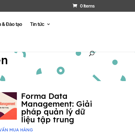
0 Items
n & Đào tạo
Tin tức
ện
Forma Data
Management: Giải
pháp quản lý dữ
liệu tập trung
VẤN MUA HÀNG