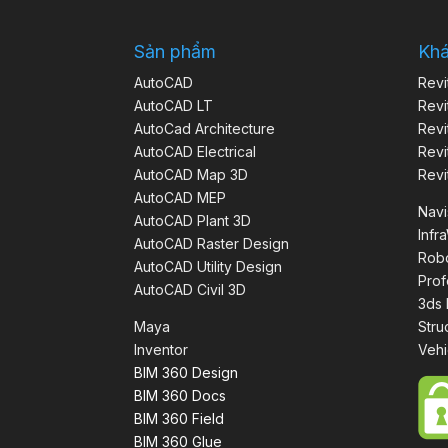
Sản phẩm
Kh
AutoCAD
Revi
AutoCAD LT
Revi
AutoCad Architecture
Revi
AutoCAD Electrical
Revi
AutoCAD Map 3D
Revi
AutoCAD MEP
Nav
AutoCAD Plant 3D
Infr
AutoCAD Raster Design
Robo
AutoCAD Utility Design
Prof
AutoCAD Civil 3D
3ds
Maya
Stru
Inventor
Vehi
BIM 360 Design
BIM 360 Docs
BIM 360 Field
BIM 360 Glue