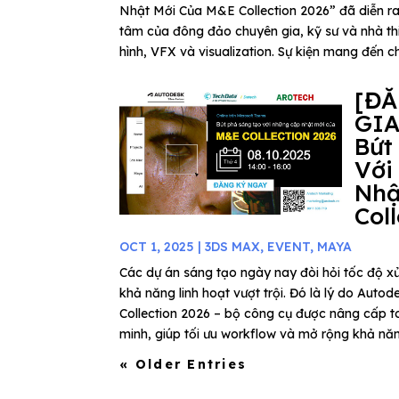
Nhật Mới Của M&E Collection 2026” đã diễn ra
tâm của đông đảo chuyên gia, kỹ sư và nhà thi
hình, VFX và visualization. Sự kiện mang đến ch
[Đ
GIA
Bứt
Với
Nhậ
Col
OCT 1, 2025
|
3DS MAX
,
EVENT
,
MAYA
Các dự án sáng tạo ngày nay đòi hỏi tốc độ xử
khả năng linh hoạt vượt trội. Đó là lý do Au
Collection 2026 – bộ công cụ được nâng cấp to
minh, giúp tối ưu workflow và mở rộng khả năn
« Older Entries