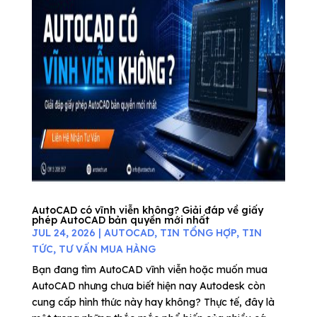
AutoCAD có vĩnh viễn không? Giải đáp về giấy
phép AutoCAD bản quyền mới nhất
JUL 24, 2026
|
AUTOCAD
,
TIN TỔNG HỢP
,
TIN
TỨC
,
TƯ VẤN MUA HÀNG
Bạn đang tìm AutoCAD vĩnh viễn hoặc muốn mua
AutoCAD nhưng chưa biết hiện nay Autodesk còn
cung cấp hình thức này hay không? Thực tế, đây là