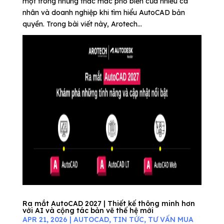
một trong những thắc mắc phổ biến của nhiều cá
nhân và doanh nghiệp khi tìm hiểu AutoCAD bản
quyền. Trong bài viết này, Arotech...
Ra mắt AutoCAD 2027 | Thiết kế thông minh hơn
với AI và cộng tác bản vẽ thế hệ mới
APR 21, 2026
|
AUTOCAD
,
TIN TỨC
,
TƯ VẤN MUA