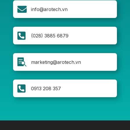

info@arotech.vn

(028) 3885 6879

marketing@arotech.vn

0913 208 357