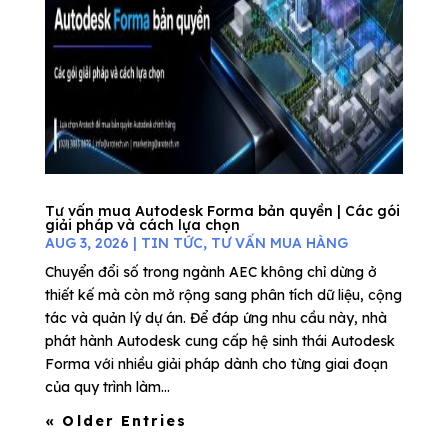
Tư vấn mua Autodesk Forma bản quyền | Các gói
giải pháp và cách lựa chọn
AUG 3, 2026
|
TIN TỨC
,
TƯ VẤN MUA HÀNG
Chuyển đổi số trong ngành AEC không chỉ dừng ở
thiết kế mà còn mở rộng sang phân tích dữ liệu, cộng
tác và quản lý dự án. Để đáp ứng nhu cầu này, nhà
phát hành Autodesk cung cấp hệ sinh thái Autodesk
Forma với nhiều giải pháp dành cho từng giai đoạn
của quy trình làm...
« Older Entries