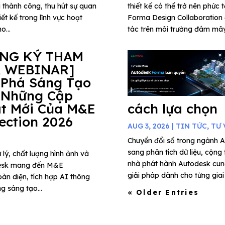
 thành công, thu hút sự quan
thiết kế có thể trở nên phức 
ết kế trong lĩnh vực hoạt
Forma Design Collaboration 
o...
tác trên môi trường đám mây,
ĂNG KÝ THAM
 WEBINAR]
 Phá Sáng Tạo
 Những Cập
t Mới Của M&E
cách lựa chọn
lection 2026
AUG 3, 2026
|
TIN TỨC
,
TƯ 
Chuyển đổi số trong ngành A
sang phân tích dữ liệu, cộng
 lý, chất lượng hình ảnh và
nhà phát hành Autodesk cung
todesk mang đến M&E
giải pháp dành cho từng giai 
àn diện, tích hợp AI thông
g sáng tạo...
« Older Entries