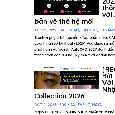
202
thô
với
bản vẽ thế hệ mới
APR 21, 2026
|
AUTOCAD
,
TIN TỨC
,
TƯ VẤN
Tránh vi phạm bản quyền - Top phần mềm C
doanh nghiệp kỹ thuật (2026) Vừa được ra mắ
phát hành Autodesk, AutoCAD 2027 đánh dấu
trong cách các đội ngũ kỹ thuật và doanh nghiệ
[RE
Bứt
Với
Nhậ
Collection 2026
OCT 9, 2025
|
3DS MAX
,
EVENT
,
MAYA
Ngày 08.10.2025, hội thảo trực tuyến “Bứt P