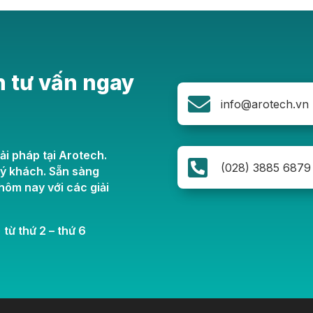
n tư vấn ngay

info@arotech.vn
ải pháp tại Arotech.

(028) 3885 6879
uý khách. Sẵn sàng
ôm nay với các giải
 từ thứ 2 – thứ 6