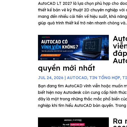
AutoCAD LT 2027 là lựa chọn phù hợp cho do
thiết kế bản vẽ kỹ thuật 2D chuyên nghiệp với c
mang đến nhiều cải tiến về hiệu suất, khả năn
giúp quá trình thiết kế trở nên nhanh chóng và..
Aut
viễ
đáp
Aut
quyền mới nhất
JUL 24, 2026
|
AUTOCAD
,
TIN TỔNG HỢP
,
T
Bạn đang tìm AutoCAD vĩnh viễn hoặc muốn 
biết hiện nay Autodesk còn cung cấp hình thứ
đây là một trong những thắc mắc phổ biến củ
nghiệp khi tìm hiểu AutoCAD bản quyền. Trong b
Ra 