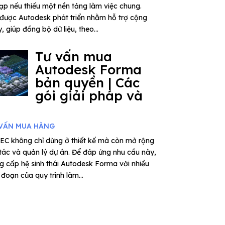
tạp nếu thiếu một nền tảng làm việc chung.
được Autodesk phát triển nhằm hỗ trợ cộng
 giúp đồng bộ dữ liệu, theo...
Tư vấn mua
Autodesk Forma
bản quyền | Các
gói giải pháp và
VẤN MUA HÀNG
EC không chỉ dừng ở thiết kế mà còn mở rộng
 tác và quản lý dự án. Để đáp ứng nhu cầu này,
 cấp hệ sinh thái Autodesk Forma với nhiều
đoạn của quy trình làm...