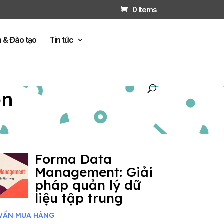
0 Items
n & Đào tạo
Tin tức
ện
Forma Data
Management: Giải
pháp quản lý dữ
liệu tập trung
VẤN MUA HÀNG