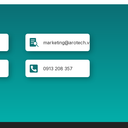

marketing@arotech.vn

0913 208 357