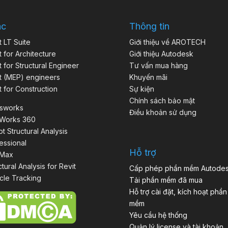
ác
Thông tin
t LT Suite
Giới thiệu về AROTECH
t for Architecture
Giới thiệu Autodesk
t for Structural Engineer
Tư vấn mua hàng
t (MEP) engineers
Khuyến mãi
t for Construction
Sự kiện
Chính sách bảo mật
isworks
Điều khoản sử dụng
aWorks 360
t Structural Analysis
essional
Hỗ trợ
 Max
ctural Analysis for Revit
Cấp phép phần mềm Autode
cle Tracking
Tải phần mềm đã mua
Hỗ trợ cài đặt, kích hoạt phần
mềm
Yêu cầu hệ thống
Quản lý license và tài khoản