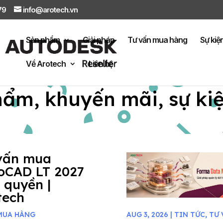
879
info@arotech.vn
Sản phẩm
Giải pháp
Tư vấn mua hàng
Sự kiệ
Về Arotech
Liên hệ
hẩm, khuyến mãi, sự ki
vấn mua
oCAD LT 2027
 quyền |
tech
MUA HÀNG
AUG 3, 2026
|
TIN TỨC
,
TƯ 