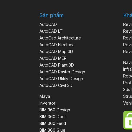
Sản phẩm
Kh
AutoCAD
Revi
AutoCAD LT
Revi
AutoCad Architecture
Revi
AutoCAD Electrical
Revi
AutoCAD Map 3D
Revi
AutoCAD MEP
Nav
AutoCAD Plant 3D
Infr
AutoCAD Raster Design
Robo
AutoCAD Utility Design
Prof
AutoCAD Civil 3D
3ds
Maya
Stru
Inventor
Vehi
BIM 360 Design
BIM 360 Docs
BIM 360 Field
BIM 360 Glue