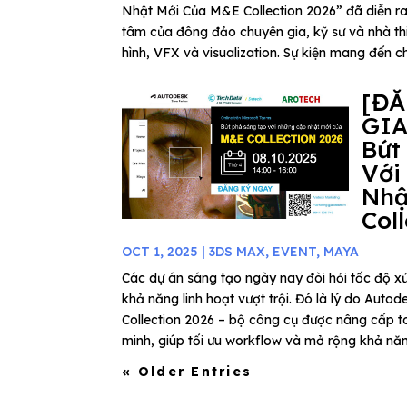
Nhật Mới Của M&E Collection 2026” đã diễn ra
tâm của đông đảo chuyên gia, kỹ sư và nhà thi
hình, VFX và visualization. Sự kiện mang đến ch
[Đ
GIA
Bứt
Với
Nhậ
Col
OCT 1, 2025
|
3DS MAX
,
EVENT
,
MAYA
Các dự án sáng tạo ngày nay đòi hỏi tốc độ xử
khả năng linh hoạt vượt trội. Đó là lý do Au
Collection 2026 – bộ công cụ được nâng cấp to
minh, giúp tối ưu workflow và mở rộng khả năn
« Older Entries