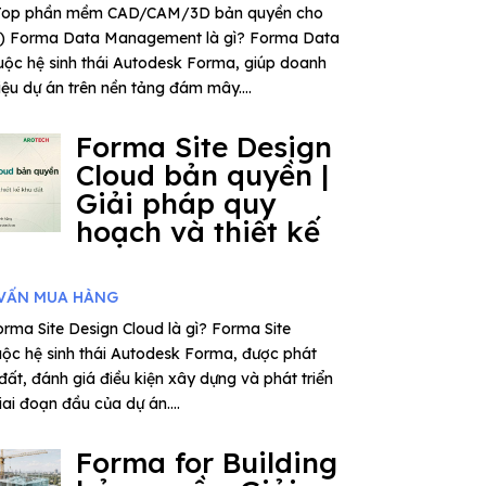
– Top phần mềm CAD/CAM/3D bản quyền cho
6) Forma Data Management là gì? Forma Data
ộc hệ sinh thái Autodesk Forma, giúp doanh
iệu dự án trên nền tảng đám mây....
Forma Site Design
Cloud bản quyền |
Giải pháp quy
hoạch và thiết kế
VẤN MUA HÀNG
rma Site Design Cloud là gì? Forma Site
uộc hệ sinh thái Autodesk Forma, được phát
 đất, đánh giá điều kiện xây dựng và phát triển
ai đoạn đầu của dự án....
Forma for Building