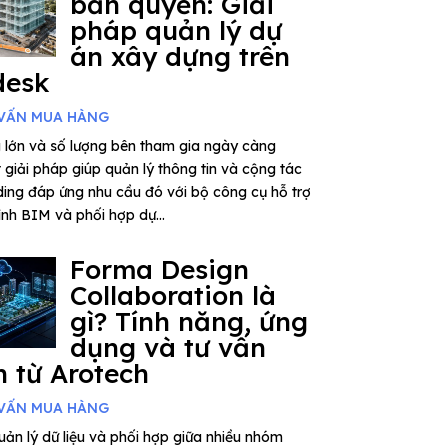
bản quyền: Giải
pháp quản lý dự
án xây dựng trên
desk
VẤN MUA HÀNG
 lớn và số lượng bên tham gia ngày càng
giải pháp giúp quản lý thông tin và cộng tác
ding đáp ứng nhu cầu đó với bộ công cụ hỗ trợ
rình BIM và phối hợp dự...
Forma Design
Collaboration là
gì? Tính năng, ứng
dụng và tư vấn
 từ Arotech
VẤN MUA HÀNG
ản lý dữ liệu và phối hợp giữa nhiều nhóm