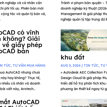
anh nghiệp và cá nhân cần
Tránh vi phạm bản quyền 
hi phí tối ưu. Phiên bản mới
doanh nghiệp kỹ thuật (202
g cộng tác và quản lý bản vẽ,
Management là giải pháp thu
.
nghiệp quản lý tập trung dữ l
oCAD có vĩnh
n không? Giải
 về giấy phép
oCAD bản
khu đất
IN TỨC
,
TƯ VẤN MUA HÀNG
AUG 3, 2026
|
TIN TỨC
,
TƯ 
mua AutoCAD nhưng chưa
» Autodesk AEC Collection Fo
c này hay không? Thực tế,
Design Cloud là giải pháp th
a nhiều cá nhân và doanh
triển để hỗ trợ phân tích khu
ài viết này, Arotech...
phương án thiết kế ngay từ gi
mắt AutoCAD