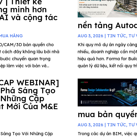
7 | Thiết kế
ng minh hơn
 AI và cộng tác
nền tảng Auto
 MUA HÀNG
AUG 3, 2026
|
TIN TỨC
,
TƯ 
AD/CAM/3D bản quyền cho
Khi quy mô dự án ngày càng
t cách đây không lâu bởi nhà
nhiều, doanh nghiệp cần một 
 bước chuyển quan trọng
hiệu quả hơn. Forma for Buil
p làm việc với bản vẽ...
quản lý dữ liệu, kết nối quy t
CAP WEBINAR]
 Phá Sáng Tạo
 Những Cập
t Mới Của M&E
mua bản quyền
AUG 3, 2026
|
TIN TỨC
,
TƯ 
há Sáng Tạo Với Những Cập
Trong các dự án BIM, việc qu