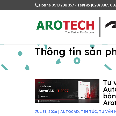
Hotline 0913 208 357 - Tel/Fax (028) 3885 6
Thông tin sản p
Tư 
Aut
bản
Aro
JUL 31, 2026
|
AUTOCAD
,
TIN TỨC
,
TƯ VẤN 