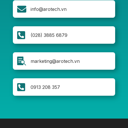

info@arotech.vn

(028) 3885 6879

marketing@arotech.vn

0913 208 357