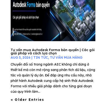
Tư vấn mua Autodesk Forma bản quyền | Các gói
giải pháp và cách lựa chọn
AUG 3, 2026
|
TIN TỨC
,
TƯ VẤN MUA HÀNG
Chuyển đổi số trong ngành AEC không chỉ dừng ở
thiết kế mà còn mở rộng sang phân tích dữ liệu, cộng
tác và quản lý dự án. Để đáp ứng nhu cầu này, nhà
phát hành Autodesk cung cấp hệ sinh thái Autodesk
Forma với nhiều giải pháp dành cho từng giai đoạn
của quy trình làm...
« Older Entries