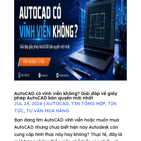
AutoCAD có vĩnh viễn không? Giải đáp về giấy
phép AutoCAD bản quyền mới nhất
JUL 24, 2026
|
AUTOCAD
,
TIN TỔNG HỢP
,
TIN
TỨC
,
TƯ VẤN MUA HÀNG
Bạn đang tìm AutoCAD vĩnh viễn hoặc muốn mua
AutoCAD nhưng chưa biết hiện nay Autodesk còn
cung cấp hình thức này hay không? Thực tế, đây là