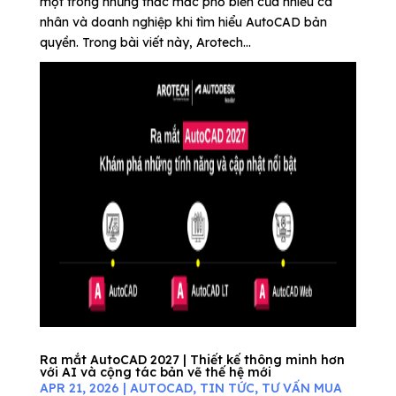
một trong những thắc mắc phổ biến của nhiều cá
nhân và doanh nghiệp khi tìm hiểu AutoCAD bản
quyền. Trong bài viết này, Arotech...
Ra mắt AutoCAD 2027 | Thiết kế thông minh hơn
với AI và cộng tác bản vẽ thế hệ mới
APR 21, 2026
|
AUTOCAD
,
TIN TỨC
,
TƯ VẤN MUA