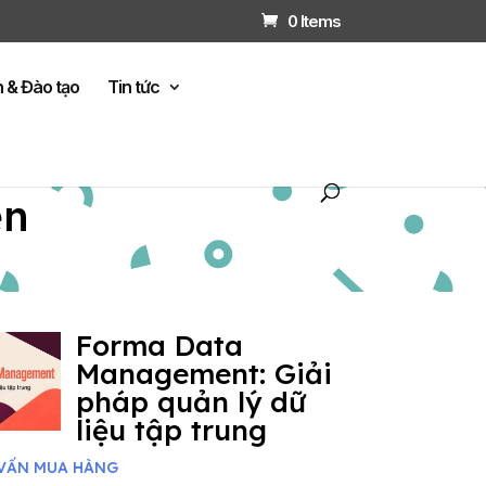
0 Items
n & Đào tạo
Tin tức
ện
Forma Data
Management: Giải
pháp quản lý dữ
liệu tập trung
VẤN MUA HÀNG