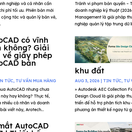
anh nghiệp và cá nhân cần
Tránh vi phạm bản quyền 
hi phí tối ưu. Phiên bản mới
doanh nghiệp kỹ thuật (202
g cộng tác và quản lý bản vẽ,
Management là giải pháp thu
.
nghiệp quản lý tập trung dữ l
oCAD có vĩnh
n không? Giải
 về giấy phép
oCAD bản
khu đất
IN TỨC
,
TƯ VẤN MUA HÀNG
AUG 3, 2026
|
TIN TỨC
,
TƯ 
mua AutoCAD nhưng chưa
» Autodesk AEC Collection Fo
c này hay không? Thực tế,
Design Cloud là giải pháp th
a nhiều cá nhân và doanh
triển để hỗ trợ phân tích khu
ài viết này, Arotech...
phương án thiết kế ngay từ gi
mắt AutoCAD