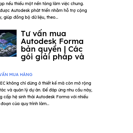
tạp nếu thiếu một nền tảng làm việc chung.
được Autodesk phát triển nhằm hỗ trợ cộng
 giúp đồng bộ dữ liệu, theo...
Tư vấn mua
Autodesk Forma
bản quyền | Các
gói giải pháp và
VẤN MUA HÀNG
EC không chỉ dừng ở thiết kế mà còn mở rộng
 tác và quản lý dự án. Để đáp ứng nhu cầu này,
 cấp hệ sinh thái Autodesk Forma với nhiều
đoạn của quy trình làm...