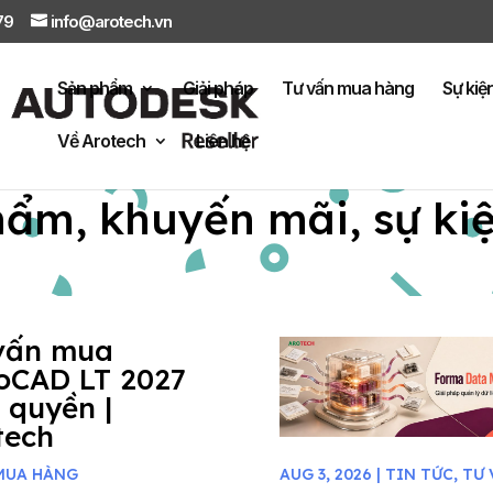
879
info@arotech.vn
Sản phẩm
Giải pháp
Tư vấn mua hàng
Sự kiệ
Về Arotech
Liên hệ
hẩm, khuyến mãi, sự ki
vấn mua
oCAD LT 2027
 quyền |
tech
MUA HÀNG
AUG 3, 2026
|
TIN TỨC
,
TƯ 