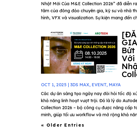
Nhật Mới Của M&E Collection 2026” đã diễn ra
tâm của đông đảo chuyên gia, kỹ sư và nhà thi
hình, VFX và visualization. Sự kiện mang đến ch
[Đ
GIA
Bứt
Với
Nhậ
Col
OCT 1, 2025
|
3DS MAX
,
EVENT
,
MAYA
Các dự án sáng tạo ngày nay đòi hỏi tốc độ xử
khả năng linh hoạt vượt trội. Đó là lý do Au
Collection 2026 – bộ công cụ được nâng cấp to
minh, giúp tối ưu workflow và mở rộng khả năn
« Older Entries