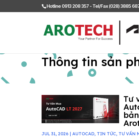
Hotline 0913 208 357 - Tel/Fax (028) 3885 6
Thông tin sản p
Tư 
Aut
bản
Aro
JUL 31, 2026
|
AUTOCAD
,
TIN TỨC
,
TƯ VẤN 