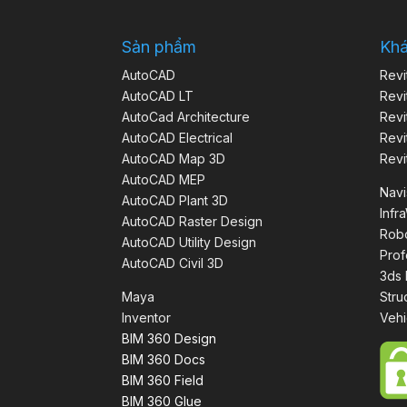
Sản phẩm
Kh
AutoCAD
Revi
AutoCAD LT
Revi
AutoCad Architecture
Revi
AutoCAD Electrical
Revi
AutoCAD Map 3D
Revi
AutoCAD MEP
Nav
AutoCAD Plant 3D
Infr
AutoCAD Raster Design
Robo
AutoCAD Utility Design
Prof
AutoCAD Civil 3D
3ds
Maya
Stru
Inventor
Vehi
BIM 360 Design
BIM 360 Docs
BIM 360 Field
BIM 360 Glue