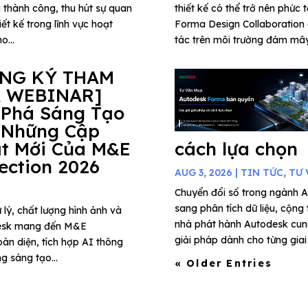
 thành công, thu hút sự quan
thiết kế có thể trở nên phức 
ết kế trong lĩnh vực hoạt
Forma Design Collaboration 
o...
tác trên môi trường đám mây,
ĂNG KÝ THAM
 WEBINAR]
 Phá Sáng Tạo
 Những Cập
t Mới Của M&E
cách lựa chọn
lection 2026
AUG 3, 2026
|
TIN TỨC
,
TƯ 
Chuyển đổi số trong ngành A
sang phân tích dữ liệu, cộng
 lý, chất lượng hình ảnh và
nhà phát hành Autodesk cung
todesk mang đến M&E
giải pháp dành cho từng giai 
àn diện, tích hợp AI thông
g sáng tạo...
« Older Entries