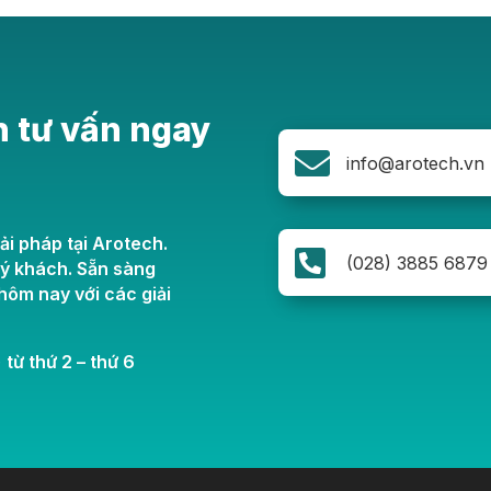
n tư vấn ngay

info@arotech.vn
ải pháp tại Arotech.

(028) 3885 6879
uý khách. Sẵn sàng
ôm nay với các giải
 từ thứ 2 – thứ 6