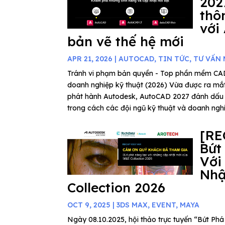
202
thô
với
bản vẽ thế hệ mới
APR 21, 2026
|
AUTOCAD
,
TIN TỨC
,
TƯ VẤN
Tránh vi phạm bản quyền - Top phần mềm C
doanh nghiệp kỹ thuật (2026) Vừa được ra mắ
phát hành Autodesk, AutoCAD 2027 đánh dấu
trong cách các đội ngũ kỹ thuật và doanh nghiệ
[RE
Bứt
Với
Nhậ
Collection 2026
OCT 9, 2025
|
3DS MAX
,
EVENT
,
MAYA
Ngày 08.10.2025, hội thảo trực tuyến “Bứt P