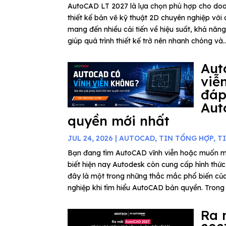
AutoCAD LT 2027 là lựa chọn phù hợp cho do
thiết kế bản vẽ kỹ thuật 2D chuyên nghiệp với c
mang đến nhiều cải tiến về hiệu suất, khả năn
giúp quá trình thiết kế trở nên nhanh chóng và..
Aut
viễ
đáp
Aut
quyền mới nhất
JUL 24, 2026
|
AUTOCAD
,
TIN TỔNG HỢP
,
T
Bạn đang tìm AutoCAD vĩnh viễn hoặc muốn 
biết hiện nay Autodesk còn cung cấp hình thứ
đây là một trong những thắc mắc phổ biến củ
nghiệp khi tìm hiểu AutoCAD bản quyền. Trong b
Ra 