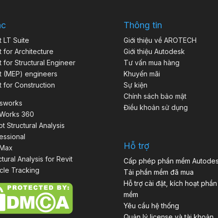
ác
Thông tin
t LT Suite
Giới thiệu về AROTECH
t for Architecture
Giới thiệu Autodesk
t for Structural Engineer
Tư vấn mua hàng
t (MEP) engineers
Khuyến mãi
t for Construction
Sự kiện
Chính sách bảo mật
isworks
Điều khoản sử dụng
aWorks 360
t Structural Analysis
essional
Hỗ trợ
 Max
ctural Analysis for Revit
Cấp phép phần mềm Autode
cle Tracking
Tải phần mềm đã mua
Hỗ trợ cài đặt, kích hoạt phần
mềm
Yêu cầu hệ thống
Quản lý license và tài khoản