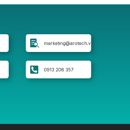

marketing@arotech.vn

0913 208 357