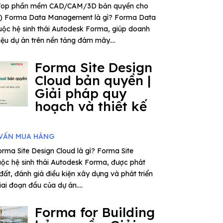
– Top phần mềm CAD/CAM/3D bản quyền cho
6) Forma Data Management là gì? Forma Data
ộc hệ sinh thái Autodesk Forma, giúp doanh
iệu dự án trên nền tảng đám mây....
Forma Site Design
Cloud bản quyền |
Giải pháp quy
hoạch và thiết kế
VẤN MUA HÀNG
rma Site Design Cloud là gì? Forma Site
uộc hệ sinh thái Autodesk Forma, được phát
 đất, đánh giá điều kiện xây dựng và phát triển
ai đoạn đầu của dự án....
Forma for Building