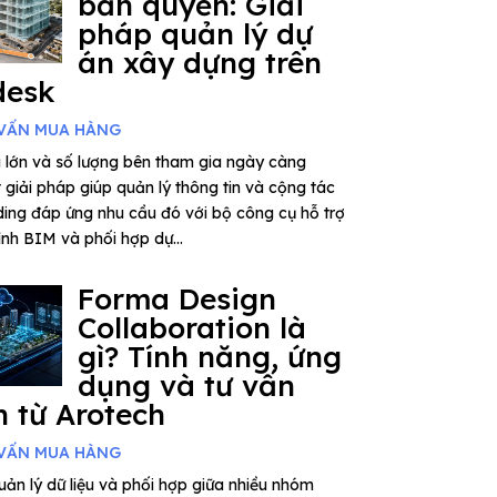
bản quyền: Giải
pháp quản lý dự
án xây dựng trên
desk
VẤN MUA HÀNG
 lớn và số lượng bên tham gia ngày càng
giải pháp giúp quản lý thông tin và cộng tác
ding đáp ứng nhu cầu đó với bộ công cụ hỗ trợ
rình BIM và phối hợp dự...
Forma Design
Collaboration là
gì? Tính năng, ứng
dụng và tư vấn
 từ Arotech
VẤN MUA HÀNG
ản lý dữ liệu và phối hợp giữa nhiều nhóm