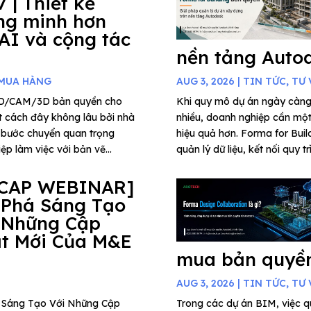
7 | Thiết kế
ng minh hơn
 AI và cộng tác
nền tảng Auto
 MUA HÀNG
AUG 3, 2026
|
TIN TỨC
,
TƯ 
AD/CAM/3D bản quyền cho
Khi quy mô dự án ngày càng
t cách đây không lâu bởi nhà
nhiều, doanh nghiệp cần một 
 bước chuyển quan trọng
hiệu quả hơn. Forma for Buil
p làm việc với bản vẽ...
quản lý dữ liệu, kết nối quy t
CAP WEBINAR]
 Phá Sáng Tạo
 Những Cập
t Mới Của M&E
mua bản quyền
AUG 3, 2026
|
TIN TỨC
,
TƯ 
há Sáng Tạo Với Những Cập
Trong các dự án BIM, việc qu