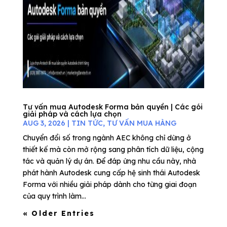
Tư vấn mua Autodesk Forma bản quyền | Các gói
giải pháp và cách lựa chọn
AUG 3, 2026
|
TIN TỨC
,
TƯ VẤN MUA HÀNG
Chuyển đổi số trong ngành AEC không chỉ dừng ở
thiết kế mà còn mở rộng sang phân tích dữ liệu, cộng
tác và quản lý dự án. Để đáp ứng nhu cầu này, nhà
phát hành Autodesk cung cấp hệ sinh thái Autodesk
Forma với nhiều giải pháp dành cho từng giai đoạn
của quy trình làm...
« Older Entries