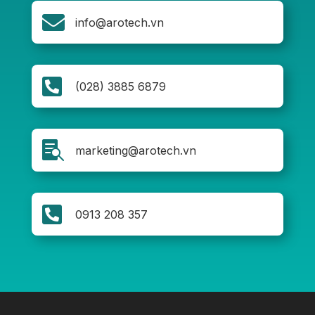

info@arotech.vn

(028) 3885 6879

marketing@arotech.vn

0913 208 357