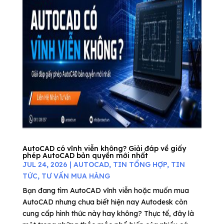
AutoCAD có vĩnh viễn không? Giải đáp về giấy
phép AutoCAD bản quyền mới nhất
JUL 24, 2026
|
AUTOCAD
,
TIN TỔNG HỢP
,
TIN
TỨC
,
TƯ VẤN MUA HÀNG
Bạn đang tìm AutoCAD vĩnh viễn hoặc muốn mua
AutoCAD nhưng chưa biết hiện nay Autodesk còn
cung cấp hình thức này hay không? Thực tế, đây là