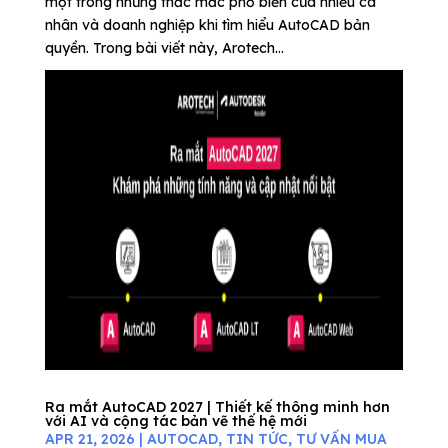
một trong những thắc mắc phổ biến của nhiều cá
nhân và doanh nghiệp khi tìm hiểu AutoCAD bản
quyền. Trong bài viết này, Arotech...
Ra mắt AutoCAD 2027 | Thiết kế thông minh hơn
với AI và cộng tác bản vẽ thế hệ mới
APR 21, 2026
|
AUTOCAD
,
TIN TỨC
,
TƯ VẤN MUA