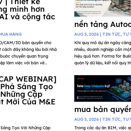
7 | Thiết kế
ng minh hơn
 AI và cộng tác
nền tảng Auto
 MUA HÀNG
AUG 3, 2026
|
TIN TỨC
,
TƯ 
AD/CAM/3D bản quyền cho
Khi quy mô dự án ngày càng
t cách đây không lâu bởi nhà
nhiều, doanh nghiệp cần một 
 bước chuyển quan trọng
hiệu quả hơn. Forma for Buil
p làm việc với bản vẽ...
quản lý dữ liệu, kết nối quy t
CAP WEBINAR]
 Phá Sáng Tạo
 Những Cập
t Mới Của M&E
mua bản quyền
AUG 3, 2026
|
TIN TỨC
,
TƯ 
há Sáng Tạo Với Những Cập
Trong các dự án BIM, việc qu