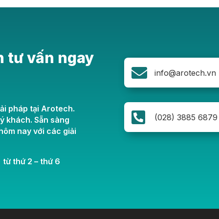
n tư vấn ngay

info@arotech.vn
ải pháp tại Arotech.

(028) 3885 6879
uý khách. Sẵn sàng
ôm nay với các giải
 từ thứ 2 – thứ 6