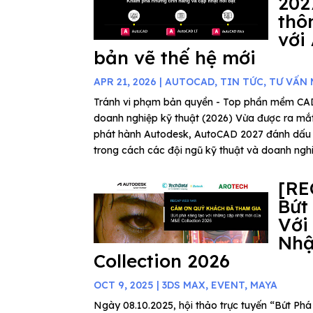
202
thô
với
bản vẽ thế hệ mới
APR 21, 2026
|
AUTOCAD
,
TIN TỨC
,
TƯ VẤN
Tránh vi phạm bản quyền - Top phần mềm C
doanh nghiệp kỹ thuật (2026) Vừa được ra mắ
phát hành Autodesk, AutoCAD 2027 đánh dấu
trong cách các đội ngũ kỹ thuật và doanh nghiệ
[RE
Bứt
Với
Nhậ
Collection 2026
OCT 9, 2025
|
3DS MAX
,
EVENT
,
MAYA
Ngày 08.10.2025, hội thảo trực tuyến “Bứt P