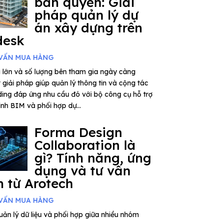
bản quyền: Giải
pháp quản lý dự
án xây dựng trên
desk
VẤN MUA HÀNG
 lớn và số lượng bên tham gia ngày càng
giải pháp giúp quản lý thông tin và cộng tác
ding đáp ứng nhu cầu đó với bộ công cụ hỗ trợ
rình BIM và phối hợp dự...
Forma Design
Collaboration là
gì? Tính năng, ứng
dụng và tư vấn
 từ Arotech
VẤN MUA HÀNG
ản lý dữ liệu và phối hợp giữa nhiều nhóm