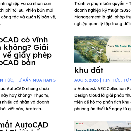
anh nghiệp và cá nhân cần
Tránh vi phạm bản quyền 
hi phí tối ưu. Phiên bản mới
doanh nghiệp kỹ thuật (202
g cộng tác và quản lý bản vẽ,
Management là giải pháp thu
.
nghiệp quản lý tập trung dữ l
oCAD có vĩnh
n không? Giải
 về giấy phép
oCAD bản
khu đất
IN TỨC
,
TƯ VẤN MUA HÀNG
AUG 3, 2026
|
TIN TỨC
,
TƯ 
mua AutoCAD nhưng chưa
» Autodesk AEC Collection Fo
c này hay không? Thực tế,
Design Cloud là giải pháp th
a nhiều cá nhân và doanh
triển để hỗ trợ phân tích khu
ài viết này, Arotech...
phương án thiết kế ngay từ gi
mắt AutoCAD