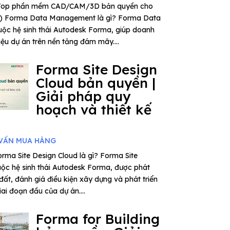
– Top phần mềm CAD/CAM/3D bản quyền cho
6) Forma Data Management là gì? Forma Data
ộc hệ sinh thái Autodesk Forma, giúp doanh
iệu dự án trên nền tảng đám mây....
Forma Site Design
Cloud bản quyền |
Giải pháp quy
hoạch và thiết kế
VẤN MUA HÀNG
rma Site Design Cloud là gì? Forma Site
uộc hệ sinh thái Autodesk Forma, được phát
 đất, đánh giá điều kiện xây dựng và phát triển
ai đoạn đầu của dự án....
Forma for Building