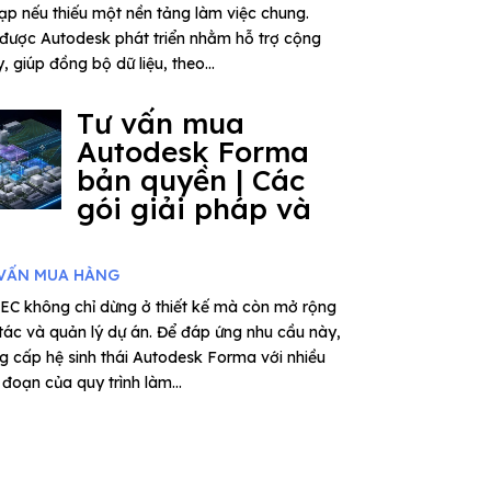
tạp nếu thiếu một nền tảng làm việc chung.
được Autodesk phát triển nhằm hỗ trợ cộng
 giúp đồng bộ dữ liệu, theo...
Tư vấn mua
Autodesk Forma
bản quyền | Các
gói giải pháp và
VẤN MUA HÀNG
EC không chỉ dừng ở thiết kế mà còn mở rộng
 tác và quản lý dự án. Để đáp ứng nhu cầu này,
 cấp hệ sinh thái Autodesk Forma với nhiều
đoạn của quy trình làm...