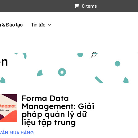
0 Items
n & Đào tạo
Tin tức
ện
Forma Data
Management: Giải
pháp quản lý dữ
liệu tập trung
VẤN MUA HÀNG