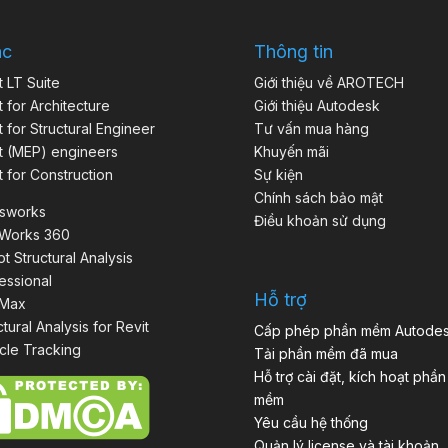
ác
Thông tin
t LT Suite
Giới thiệu về AROTECH
t for Architecture
Giới thiệu Autodesk
t for Structural Engineer
Tư vấn mua hàng
t (MEP) engineers
Khuyến mãi
t for Construction
Sự kiện
Chính sách bảo mật
isworks
Điều khoản sử dụng
aWorks 360
t Structural Analysis
essional
Hỗ trợ
 Max
ctural Analysis for Revit
Cấp phép phần mềm Autode
cle Tracking
Tải phần mềm đã mua
Hỗ trợ cài đặt, kích hoạt phần
mềm
Yêu cầu hệ thống
Quản lý license và tài khoản