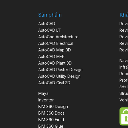
Sản phẩm
Kh
AutoCAD
Revi
AutoCAD LT
Revi
AutoCad Architecture
Revi
AutoCAD Electrical
Revi
AutoCAD Map 3D
Revi
AutoCAD MEP
Nav
AutoCAD Plant 3D
Infr
AutoCAD Raster Design
Robo
AutoCAD Utility Design
Prof
AutoCAD Civil 3D
3ds
Maya
Stru
Inventor
Vehi
BIM 360 Design
BIM 360 Docs
BIM 360 Field
BIM 360 Glue