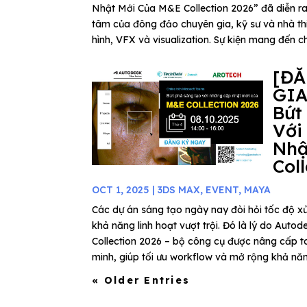
Nhật Mới Của M&E Collection 2026” đã diễn ra
tâm của đông đảo chuyên gia, kỹ sư và nhà thi
hình, VFX và visualization. Sự kiện mang đến ch
[Đ
GIA
Bứt
Với
Nhậ
Col
OCT 1, 2025
|
3DS MAX
,
EVENT
,
MAYA
Các dự án sáng tạo ngày nay đòi hỏi tốc độ xử
khả năng linh hoạt vượt trội. Đó là lý do Au
Collection 2026 – bộ công cụ được nâng cấp to
minh, giúp tối ưu workflow và mở rộng khả năn
« Older Entries