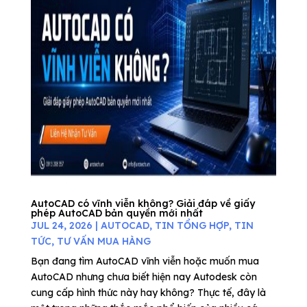
AutoCAD có vĩnh viễn không? Giải đáp về giấy
phép AutoCAD bản quyền mới nhất
JUL 24, 2026
|
AUTOCAD
,
TIN TỔNG HỢP
,
TIN
TỨC
,
TƯ VẤN MUA HÀNG
Bạn đang tìm AutoCAD vĩnh viễn hoặc muốn mua
AutoCAD nhưng chưa biết hiện nay Autodesk còn
cung cấp hình thức này hay không? Thực tế, đây là