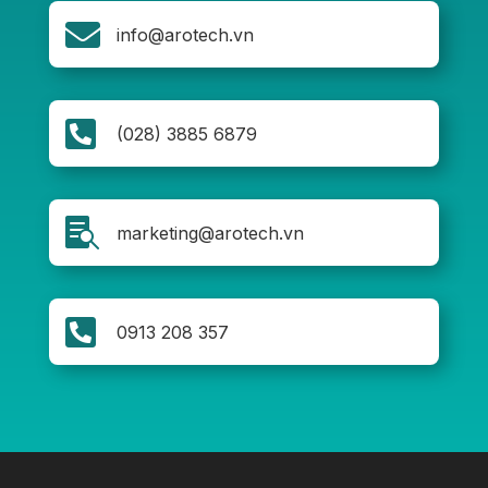

info@arotech.vn

(028) 3885 6879

marketing@arotech.vn

0913 208 357