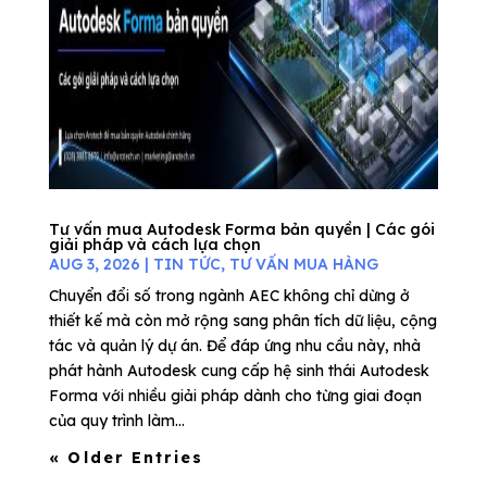
Tư vấn mua Autodesk Forma bản quyền | Các gói
giải pháp và cách lựa chọn
AUG 3, 2026
|
TIN TỨC
,
TƯ VẤN MUA HÀNG
Chuyển đổi số trong ngành AEC không chỉ dừng ở
thiết kế mà còn mở rộng sang phân tích dữ liệu, cộng
tác và quản lý dự án. Để đáp ứng nhu cầu này, nhà
phát hành Autodesk cung cấp hệ sinh thái Autodesk
Forma với nhiều giải pháp dành cho từng giai đoạn
của quy trình làm...
« Older Entries