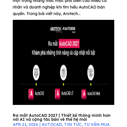
một trong những thắc mắc phổ biến của nhiều cá
nhân và doanh nghiệp khi tìm hiểu AutoCAD bản
quyền. Trong bài viết này, Arotech...
Ra mắt AutoCAD 2027 | Thiết kế thông minh hơn
với AI và cộng tác bản vẽ thế hệ mới
APR 21, 2026
|
AUTOCAD
,
TIN TỨC
,
TƯ VẤN MUA