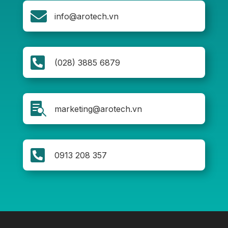

info@arotech.vn

(028) 3885 6879

marketing@arotech.vn

0913 208 357