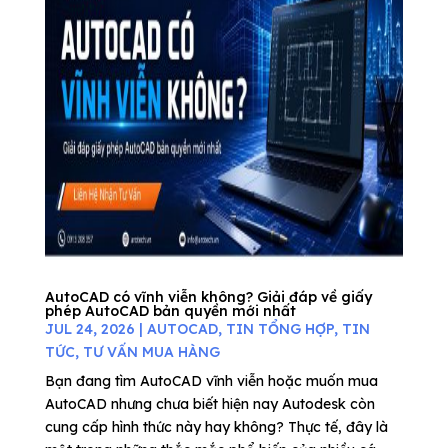
AutoCAD có vĩnh viễn không? Giải đáp về giấy
phép AutoCAD bản quyền mới nhất
JUL 24, 2026
|
AUTOCAD
,
TIN TỔNG HỢP
,
TIN
TỨC
,
TƯ VẤN MUA HÀNG
Bạn đang tìm AutoCAD vĩnh viễn hoặc muốn mua
AutoCAD nhưng chưa biết hiện nay Autodesk còn
cung cấp hình thức này hay không? Thực tế, đây là