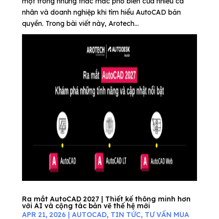
một trong những thắc mắc phổ biến của nhiều cá
nhân và doanh nghiệp khi tìm hiểu AutoCAD bản
quyền. Trong bài viết này, Arotech...
Ra mắt AutoCAD 2027 | Thiết kế thông minh hơn
với AI và cộng tác bản vẽ thế hệ mới
APR 21, 2026
|
AUTOCAD
,
TIN TỨC
,
TƯ VẤN MUA