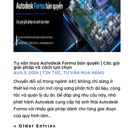
Tư vấn mua Autodesk Forma bản quyền | Các gói
giải pháp và cách lựa chọn
AUG 3, 2026
|
TIN TỨC
,
TƯ VẤN MUA HÀNG
Chuyển đổi số trong ngành AEC không chỉ dừng ở
thiết kế mà còn mở rộng sang phân tích dữ liệu, cộng
tác và quản lý dự án. Để đáp ứng nhu cầu này, nhà
phát hành Autodesk cung cấp hệ sinh thái Autodesk
Forma với nhiều giải pháp dành cho từng giai đoạn
của quy trình làm...
« Older Entries