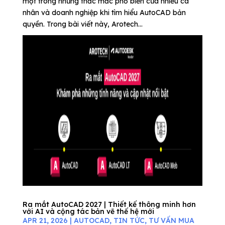
một trong những thắc mắc phổ biến của nhiều cá
nhân và doanh nghiệp khi tìm hiểu AutoCAD bản
quyền. Trong bài viết này, Arotech...
Ra mắt AutoCAD 2027 | Thiết kế thông minh hơn
với AI và cộng tác bản vẽ thế hệ mới
APR 21, 2026
|
AUTOCAD
,
TIN TỨC
,
TƯ VẤN MUA