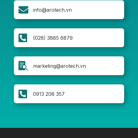

info@arotech.vn

(028) 3885 6879

marketing@arotech.vn

0913 208 357