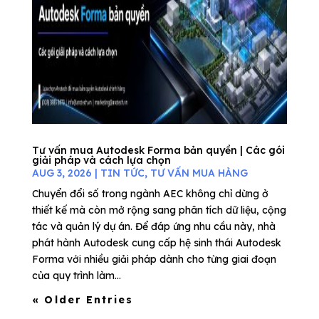
Tư vấn mua Autodesk Forma bản quyền | Các gói
giải pháp và cách lựa chọn
AUG 3, 2026
|
TIN TỨC
,
TƯ VẤN MUA HÀNG
Chuyển đổi số trong ngành AEC không chỉ dừng ở
thiết kế mà còn mở rộng sang phân tích dữ liệu, cộng
tác và quản lý dự án. Để đáp ứng nhu cầu này, nhà
phát hành Autodesk cung cấp hệ sinh thái Autodesk
Forma với nhiều giải pháp dành cho từng giai đoạn
của quy trình làm...
« Older Entries