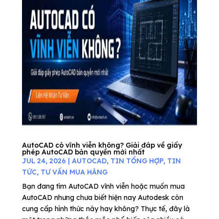
AutoCAD có vĩnh viễn không? Giải đáp về giấy
phép AutoCAD bản quyền mới nhất
JUL 24, 2026
|
AUTOCAD
,
TIN TỔNG HỢP
,
TIN
TỨC
,
TƯ VẤN MUA HÀNG
Bạn đang tìm AutoCAD vĩnh viễn hoặc muốn mua
AutoCAD nhưng chưa biết hiện nay Autodesk còn
cung cấp hình thức này hay không? Thực tế, đây là