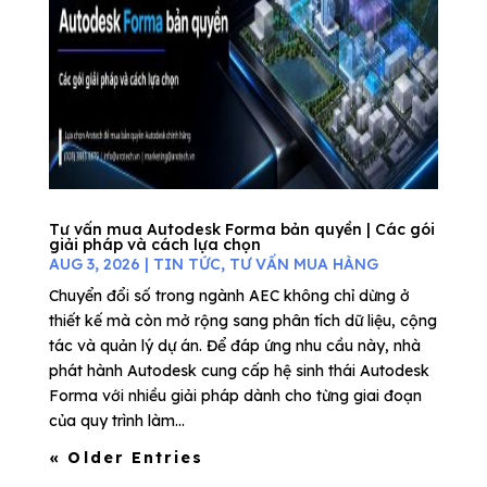
Tư vấn mua Autodesk Forma bản quyền | Các gói
giải pháp và cách lựa chọn
AUG 3, 2026
|
TIN TỨC
,
TƯ VẤN MUA HÀNG
Chuyển đổi số trong ngành AEC không chỉ dừng ở
thiết kế mà còn mở rộng sang phân tích dữ liệu, cộng
tác và quản lý dự án. Để đáp ứng nhu cầu này, nhà
phát hành Autodesk cung cấp hệ sinh thái Autodesk
Forma với nhiều giải pháp dành cho từng giai đoạn
của quy trình làm...
« Older Entries