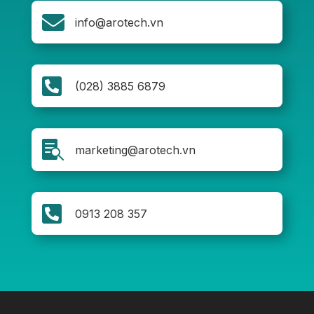

info@arotech.vn

(028) 3885 6879

marketing@arotech.vn

0913 208 357