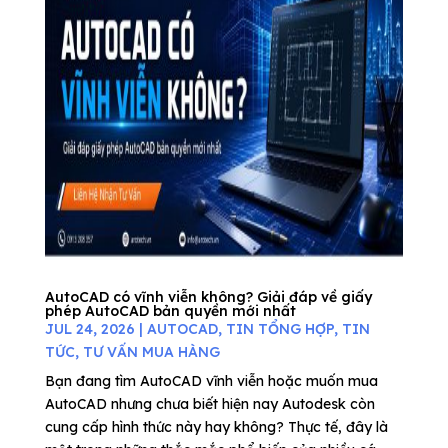
AutoCAD có vĩnh viễn không? Giải đáp về giấy
phép AutoCAD bản quyền mới nhất
JUL 24, 2026
|
AUTOCAD
,
TIN TỔNG HỢP
,
TIN
TỨC
,
TƯ VẤN MUA HÀNG
Bạn đang tìm AutoCAD vĩnh viễn hoặc muốn mua
AutoCAD nhưng chưa biết hiện nay Autodesk còn
cung cấp hình thức này hay không? Thực tế, đây là