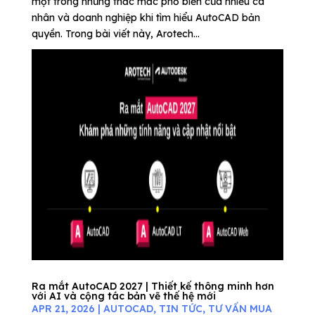
một trong những thắc mắc phổ biến của nhiều cá
nhân và doanh nghiệp khi tìm hiểu AutoCAD bản
quyền. Trong bài viết này, Arotech...
Ra mắt AutoCAD 2027 | Thiết kế thông minh hơn
với AI và cộng tác bản vẽ thế hệ mới
APR 21, 2026
|
AUTOCAD
,
TIN TỨC
,
TƯ VẤN MUA