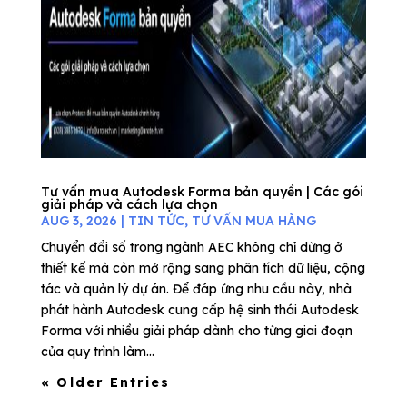
Tư vấn mua Autodesk Forma bản quyền | Các gói
giải pháp và cách lựa chọn
AUG 3, 2026
|
TIN TỨC
,
TƯ VẤN MUA HÀNG
Chuyển đổi số trong ngành AEC không chỉ dừng ở
thiết kế mà còn mở rộng sang phân tích dữ liệu, cộng
tác và quản lý dự án. Để đáp ứng nhu cầu này, nhà
phát hành Autodesk cung cấp hệ sinh thái Autodesk
Forma với nhiều giải pháp dành cho từng giai đoạn
của quy trình làm...
« Older Entries