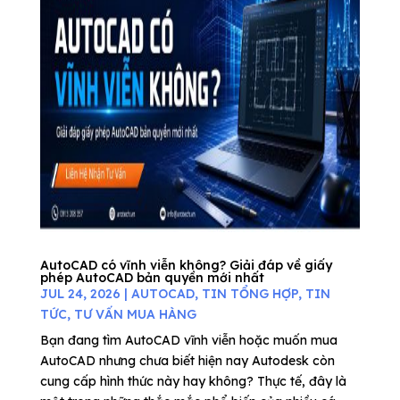
AutoCAD có vĩnh viễn không? Giải đáp về giấy
phép AutoCAD bản quyền mới nhất
JUL 24, 2026
|
AUTOCAD
,
TIN TỔNG HỢP
,
TIN
TỨC
,
TƯ VẤN MUA HÀNG
Bạn đang tìm AutoCAD vĩnh viễn hoặc muốn mua
AutoCAD nhưng chưa biết hiện nay Autodesk còn
cung cấp hình thức này hay không? Thực tế, đây là