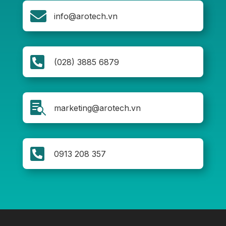

info@arotech.vn

(028) 3885 6879

marketing@arotech.vn

0913 208 357