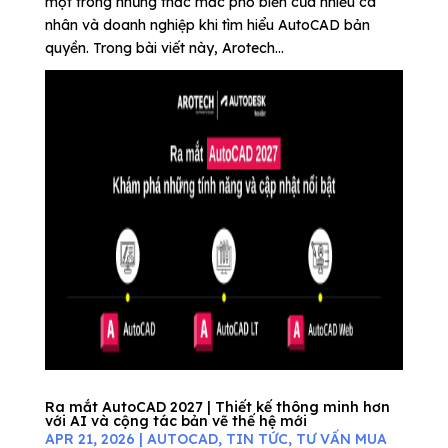
một trong những thắc mắc phổ biến của nhiều cá
nhân và doanh nghiệp khi tìm hiểu AutoCAD bản
quyền. Trong bài viết này, Arotech...
Ra mắt AutoCAD 2027 | Thiết kế thông minh hơn
với AI và cộng tác bản vẽ thế hệ mới
APR 21, 2026
|
AUTOCAD
,
TIN TỨC
,
TƯ VẤN MUA