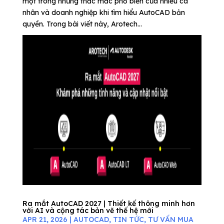
một trong những thắc mắc phổ biến của nhiều cá
nhân và doanh nghiệp khi tìm hiểu AutoCAD bản
quyền. Trong bài viết này, Arotech...
Ra mắt AutoCAD 2027 | Thiết kế thông minh hơn
với AI và cộng tác bản vẽ thế hệ mới
APR 21, 2026
|
AUTOCAD
,
TIN TỨC
,
TƯ VẤN MUA