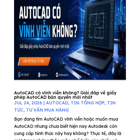
AutoCAD có vĩnh viễn không? Giải đáp về giấy
phép AutoCAD bản quyền mới nhất
JUL 24, 2026
|
AUTOCAD
,
TIN TỔNG HỢP
,
TIN
TỨC
,
TƯ VẤN MUA HÀNG
Bạn đang tìm AutoCAD vĩnh viễn hoặc muốn mua
AutoCAD nhưng chưa biết hiện nay Autodesk còn
cung cấp hình thức này hay không? Thực tế, đây là