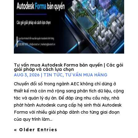
Tư vấn mua Autodesk Forma bản quyền | Các gói
giải pháp và cách lựa chọn
AUG 3, 2026
|
TIN TỨC
,
TƯ VẤN MUA HÀNG
Chuyển đổi số trong ngành AEC không chỉ dừng ở
thiết kế mà còn mở rộng sang phân tích dữ liệu, cộng
tác và quản lý dự án. Để đáp ứng nhu cầu này, nhà
phát hành Autodesk cung cấp hệ sinh thái Autodesk
Forma với nhiều giải pháp dành cho từng giai đoạn
của quy trình làm...
« Older Entries