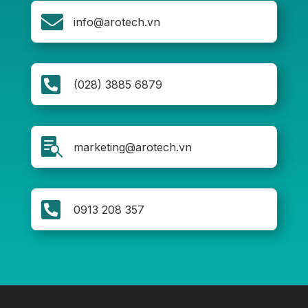

info@arotech.vn

(028) 3885 6879

marketing@arotech.vn

0913 208 357