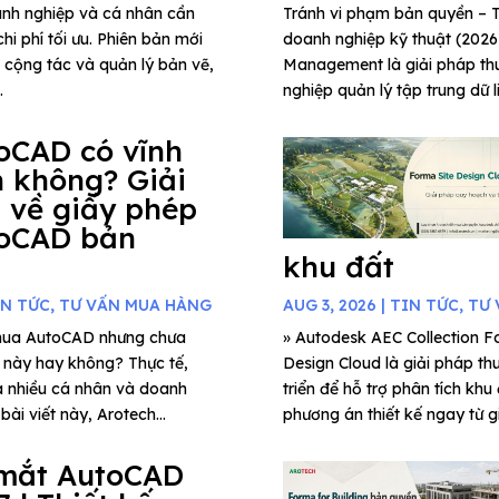
anh nghiệp và cá nhân cần
Tránh vi phạm bản quyền 
hi phí tối ưu. Phiên bản mới
doanh nghiệp kỹ thuật (202
g cộng tác và quản lý bản vẽ,
Management là giải pháp thu
.
nghiệp quản lý tập trung dữ l
oCAD có vĩnh
n không? Giải
 về giấy phép
oCAD bản
khu đất
IN TỨC
,
TƯ VẤN MUA HÀNG
AUG 3, 2026
|
TIN TỨC
,
TƯ 
mua AutoCAD nhưng chưa
» Autodesk AEC Collection Fo
c này hay không? Thực tế,
Design Cloud là giải pháp th
a nhiều cá nhân và doanh
triển để hỗ trợ phân tích khu
ài viết này, Arotech...
phương án thiết kế ngay từ gi
mắt AutoCAD