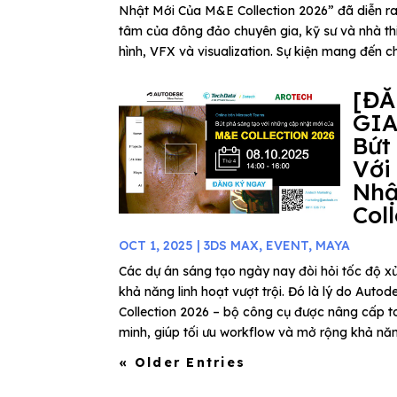
Nhật Mới Của M&E Collection 2026” đã diễn ra
tâm của đông đảo chuyên gia, kỹ sư và nhà thi
hình, VFX và visualization. Sự kiện mang đến ch
[Đ
GIA
Bứt
Với
Nhậ
Col
OCT 1, 2025
|
3DS MAX
,
EVENT
,
MAYA
Các dự án sáng tạo ngày nay đòi hỏi tốc độ xử
khả năng linh hoạt vượt trội. Đó là lý do Au
Collection 2026 – bộ công cụ được nâng cấp to
minh, giúp tối ưu workflow và mở rộng khả năn
« Older Entries