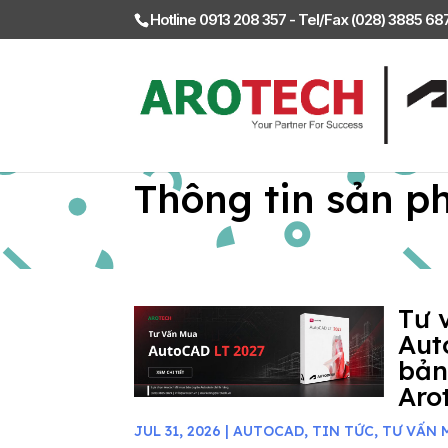
Hotline 0913 208 357 - Tel/Fax (028) 3885 6
Thông tin sản p
Tư 
Aut
bản
Aro
JUL 31, 2026
|
AUTOCAD
,
TIN TỨC
,
TƯ VẤN 