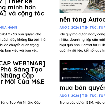
7 | Thiết kế
ng minh hơn
 AI và cộng tác
nền tảng Auto
 MUA HÀNG
AUG 3, 2026
|
TIN TỨC
,
TƯ 
AD/CAM/3D bản quyền cho
Khi quy mô dự án ngày càng
t cách đây không lâu bởi nhà
nhiều, doanh nghiệp cần một 
 bước chuyển quan trọng
hiệu quả hơn. Forma for Buil
p làm việc với bản vẽ...
quản lý dữ liệu, kết nối quy t
CAP WEBINAR]
 Phá Sáng Tạo
 Những Cập
t Mới Của M&E
mua bản quyền
AUG 3, 2026
|
TIN TỨC
,
TƯ 
há Sáng Tạo Với Những Cập
Trong các dự án BIM, việc qu