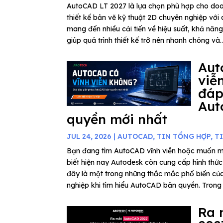
AutoCAD LT 2027 là lựa chọn phù hợp cho do
thiết kế bản vẽ kỹ thuật 2D chuyên nghiệp với c
mang đến nhiều cải tiến về hiệu suất, khả năn
giúp quá trình thiết kế trở nên nhanh chóng và..
Aut
viễ
đáp
Aut
quyền mới nhất
JUL 24, 2026
|
AUTOCAD
,
TIN TỔNG HỢP
,
T
Bạn đang tìm AutoCAD vĩnh viễn hoặc muốn 
biết hiện nay Autodesk còn cung cấp hình thứ
đây là một trong những thắc mắc phổ biến củ
nghiệp khi tìm hiểu AutoCAD bản quyền. Trong b
Ra 