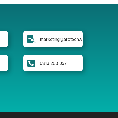

marketing@arotech.vn

0913 208 357