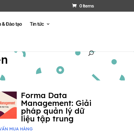
0 Items
n & Đào tạo
Tin tức
ện
Forma Data
Management: Giải
pháp quản lý dữ
liệu tập trung
VẤN MUA HÀNG