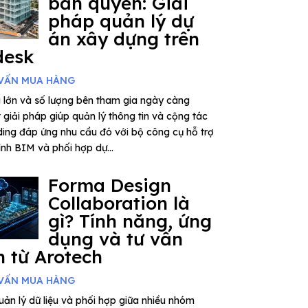
bản quyền: Giải
pháp quản lý dự
án xây dựng trên
desk
VẤN MUA HÀNG
 lớn và số lượng bên tham gia ngày càng
giải pháp giúp quản lý thông tin và cộng tác
ding đáp ứng nhu cầu đó với bộ công cụ hỗ trợ
rình BIM và phối hợp dự...
Forma Design
Collaboration là
gì? Tính năng, ứng
dụng và tư vấn
 từ Arotech
VẤN MUA HÀNG
ản lý dữ liệu và phối hợp giữa nhiều nhóm