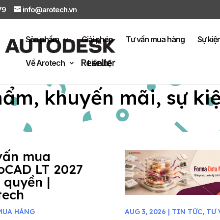
879
info@arotech.vn
Sản phẩm
Giải pháp
Tư vấn mua hàng
Sự kiệ
Về Arotech
Liên hệ
hẩm, khuyến mãi, sự ki
vấn mua
oCAD LT 2027
 quyền |
tech
MUA HÀNG
AUG 3, 2026
|
TIN TỨC
,
TƯ 