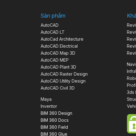
Sản phẩm
Kh
AutoCAD
Revi
AutoCAD LT
Revi
AutoCad Architecture
Revi
AutoCAD Electrical
Revi
AutoCAD Map 3D
Revi
AutoCAD MEP
Nav
AutoCAD Plant 3D
Infr
AutoCAD Raster Design
Robo
AutoCAD Utility Design
Prof
AutoCAD Civil 3D
3ds
Maya
Stru
Inventor
Vehi
BIM 360 Design
BIM 360 Docs
BIM 360 Field
BIM 360 Glue