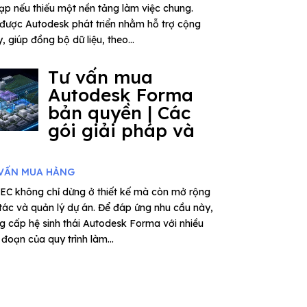
tạp nếu thiếu một nền tảng làm việc chung.
được Autodesk phát triển nhằm hỗ trợ cộng
 giúp đồng bộ dữ liệu, theo...
Tư vấn mua
Autodesk Forma
bản quyền | Các
gói giải pháp và
VẤN MUA HÀNG
EC không chỉ dừng ở thiết kế mà còn mở rộng
 tác và quản lý dự án. Để đáp ứng nhu cầu này,
 cấp hệ sinh thái Autodesk Forma với nhiều
đoạn của quy trình làm...