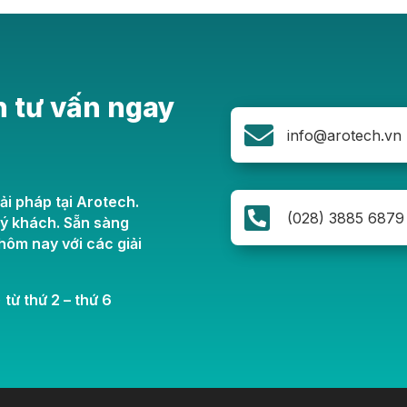
n tư vấn ngay

info@arotech.vn
ải pháp tại Arotech.

(028) 3885 6879
uý khách. Sẵn sàng
ôm nay với các giải
 từ thứ 2 – thứ 6