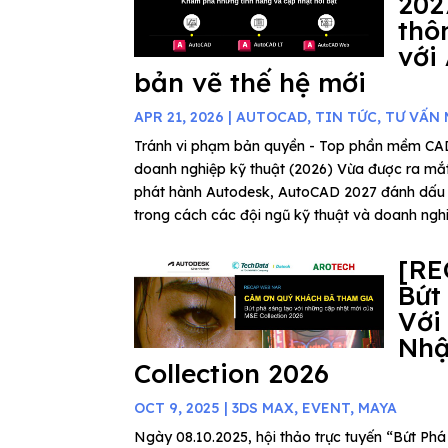
202
thô
với
bản vẽ thế hệ mới
APR 21, 2026
|
AUTOCAD
,
TIN TỨC
,
TƯ VẤN
Tránh vi phạm bản quyền - Top phần mềm C
doanh nghiệp kỹ thuật (2026) Vừa được ra mắ
phát hành Autodesk, AutoCAD 2027 đánh dấu
trong cách các đội ngũ kỹ thuật và doanh nghiệ
[RE
Bứt
Với
Nhậ
Collection 2026
OCT 9, 2025
|
3DS MAX
,
EVENT
,
MAYA
Ngày 08.10.2025, hội thảo trực tuyến “Bứt P