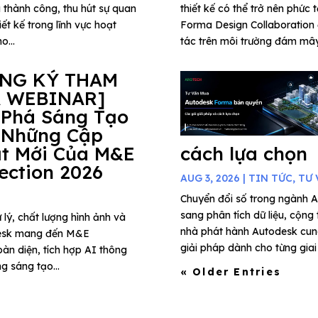
 thành công, thu hút sự quan
thiết kế có thể trở nên phức 
ết kế trong lĩnh vực hoạt
Forma Design Collaboration 
o...
tác trên môi trường đám mây,
ĂNG KÝ THAM
 WEBINAR]
 Phá Sáng Tạo
 Những Cập
t Mới Của M&E
cách lựa chọn
lection 2026
AUG 3, 2026
|
TIN TỨC
,
TƯ 
Chuyển đổi số trong ngành A
sang phân tích dữ liệu, cộng
 lý, chất lượng hình ảnh và
nhà phát hành Autodesk cung
todesk mang đến M&E
giải pháp dành cho từng giai 
àn diện, tích hợp AI thông
g sáng tạo...
« Older Entries