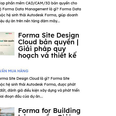
– Top phần mềm CAD/CAM/3D bản quyền cho
6) Forma Data Management là gì? Forma Data
ộc hệ sinh thái Autodesk Forma, giúp doanh
iệu dự án trên nền tảng đám mây....
Forma Site Design
Cloud bản quyền |
Giải pháp quy
hoạch và thiết kế
VẤN MUA HÀNG
rma Site Design Cloud là gì? Forma Site
uộc hệ sinh thái Autodesk Forma, được phát
 đất, đánh giá điều kiện xây dựng và phát triển
ai đoạn đầu của dự án....
Forma for Building