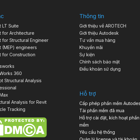
ác
Thông tin
t LT Suite
Giới thiệu về AROTECH
t for Architecture
Giới thiệu Autodesk
t for Structural Engineer
Tư vấn mua hàng
t (MEP) engineers
Khuyến mãi
t for Construction
Sự kiện
Chính sách bảo mật
isworks
Điều khoản sử dụng
aWorks 360
t Structural Analysis
essional
Hỗ trợ
 Max
ctural Analysis for Revit
Cấp phép phần mềm Autode
cle Tracking
Tải phần mềm đã mua
Hỗ trợ cài đặt, kích hoạt phần
mềm
Yêu cầu hệ thống
Quản lý license và tài khoản