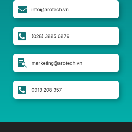

info@arotech.vn

(028) 3885 6879

marketing@arotech.vn

0913 208 357