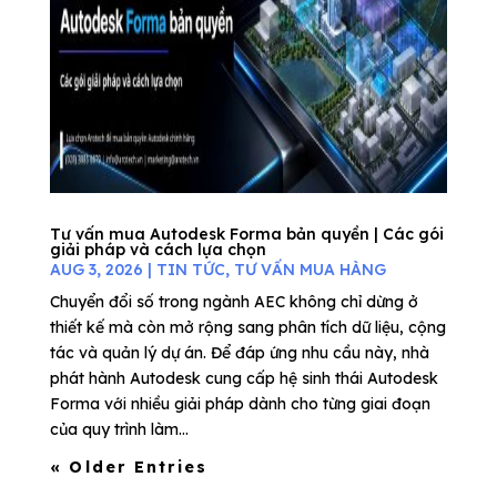
Tư vấn mua Autodesk Forma bản quyền | Các gói
giải pháp và cách lựa chọn
AUG 3, 2026
|
TIN TỨC
,
TƯ VẤN MUA HÀNG
Chuyển đổi số trong ngành AEC không chỉ dừng ở
thiết kế mà còn mở rộng sang phân tích dữ liệu, cộng
tác và quản lý dự án. Để đáp ứng nhu cầu này, nhà
phát hành Autodesk cung cấp hệ sinh thái Autodesk
Forma với nhiều giải pháp dành cho từng giai đoạn
của quy trình làm...
« Older Entries