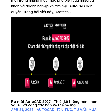
một trong những thắc mắc phổ biến của nhiều cá
nhân và doanh nghiệp khi tìm hiểu AutoCAD bản
quyền. Trong bài viết này, Arotech...
Ra mắt AutoCAD 2027 | Thiết kế thông minh hơn
với AI và cộng tác bản vẽ thế hệ mới
APR 21, 2026
|
AUTOCAD
,
TIN TỨC
,
TƯ VẤN MUA