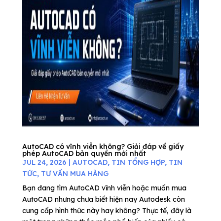
AutoCAD có vĩnh viễn không? Giải đáp về giấy
phép AutoCAD bản quyền mới nhất
JUL 24, 2026
|
AUTOCAD
,
TIN TỔNG HỢP
,
TIN
TỨC
,
TƯ VẤN MUA HÀNG
Bạn đang tìm AutoCAD vĩnh viễn hoặc muốn mua
AutoCAD nhưng chưa biết hiện nay Autodesk còn
cung cấp hình thức này hay không? Thực tế, đây là