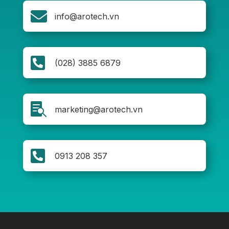

info@arotech.vn

(028) 3885 6879

marketing@arotech.vn

0913 208 357