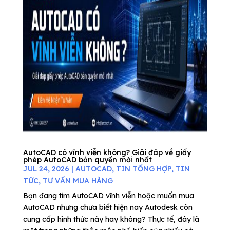
AutoCAD có vĩnh viễn không? Giải đáp về giấy
phép AutoCAD bản quyền mới nhất
JUL 24, 2026
|
AUTOCAD
,
TIN TỔNG HỢP
,
TIN
TỨC
,
TƯ VẤN MUA HÀNG
Bạn đang tìm AutoCAD vĩnh viễn hoặc muốn mua
AutoCAD nhưng chưa biết hiện nay Autodesk còn
cung cấp hình thức này hay không? Thực tế, đây là