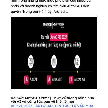
một trong những thắc mắc phổ biến của nhiều cá
nhân và doanh nghiệp khi tìm hiểu AutoCAD bản
quyền. Trong bài viết này, Arotech...
Ra mắt AutoCAD 2027 | Thiết kế thông minh hơn
với AI và cộng tác bản vẽ thế hệ mới
APR 21, 2026
|
AUTOCAD
,
TIN TỨC
,
TƯ VẤN MUA