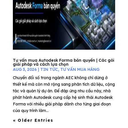
Tư vấn mua Autodesk Forma bản quyền | Các gói
giải pháp và cách lựa chọn
AUG 3, 2026
|
TIN TỨC
,
TƯ VẤN MUA HÀNG
Chuyển đổi số trong ngành AEC không chỉ dừng ở
thiết kế mà còn mở rộng sang phân tích dữ liệu, cộng
tác và quản lý dự án. Để đáp ứng nhu cầu này, nhà
phát hành Autodesk cung cấp hệ sinh thái Autodesk
Forma với nhiều giải pháp dành cho từng giai đoạn
của quy trình làm...
« Older Entries