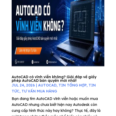
AutoCAD có vĩnh viễn không? Giải đáp về giấy
phép AutoCAD bản quyền mới nhất
JUL 24, 2026
|
AUTOCAD
,
TIN TỔNG HỢP
,
TIN
TỨC
,
TƯ VẤN MUA HÀNG
Bạn đang tìm AutoCAD vĩnh viễn hoặc muốn mua
AutoCAD nhưng chưa biết hiện nay Autodesk còn
cung cấp hình thức này hay không? Thực tế, đây là