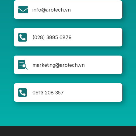

info@arotech.vn

(028) 3885 6879

marketing@arotech.vn

0913 208 357