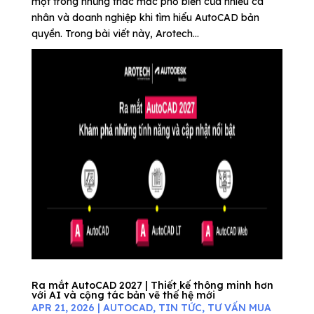
một trong những thắc mắc phổ biến của nhiều cá
nhân và doanh nghiệp khi tìm hiểu AutoCAD bản
quyền. Trong bài viết này, Arotech...
Ra mắt AutoCAD 2027 | Thiết kế thông minh hơn
với AI và cộng tác bản vẽ thế hệ mới
APR 21, 2026
|
AUTOCAD
,
TIN TỨC
,
TƯ VẤN MUA