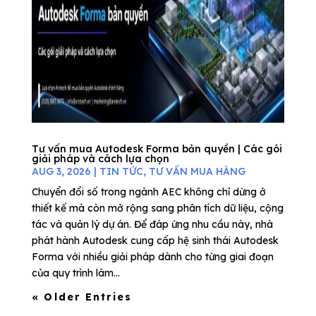
Tư vấn mua Autodesk Forma bản quyền | Các gói
giải pháp và cách lựa chọn
AUG 3, 2026
|
TIN TỨC
,
TƯ VẤN MUA HÀNG
Chuyển đổi số trong ngành AEC không chỉ dừng ở
thiết kế mà còn mở rộng sang phân tích dữ liệu, cộng
tác và quản lý dự án. Để đáp ứng nhu cầu này, nhà
phát hành Autodesk cung cấp hệ sinh thái Autodesk
Forma với nhiều giải pháp dành cho từng giai đoạn
của quy trình làm...
« Older Entries