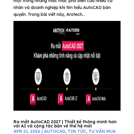
một trong những thắc mắc phổ biến của nhiều cá
nhân và doanh nghiệp khi tìm hiểu AutoCAD bản
quyền. Trong bài viết này, Arotech...
Ra mắt AutoCAD 2027 | Thiết kế thông minh hơn
với AI và cộng tác bản vẽ thế hệ mới
APR 21, 2026
|
AUTOCAD
,
TIN TỨC
,
TƯ VẤN MUA