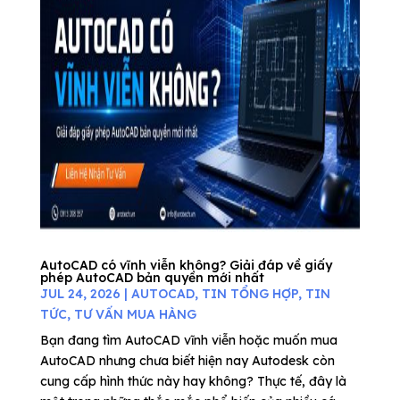
AutoCAD có vĩnh viễn không? Giải đáp về giấy
phép AutoCAD bản quyền mới nhất
JUL 24, 2026
|
AUTOCAD
,
TIN TỔNG HỢP
,
TIN
TỨC
,
TƯ VẤN MUA HÀNG
Bạn đang tìm AutoCAD vĩnh viễn hoặc muốn mua
AutoCAD nhưng chưa biết hiện nay Autodesk còn
cung cấp hình thức này hay không? Thực tế, đây là