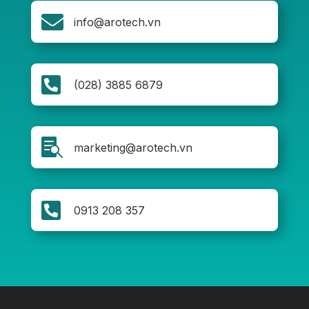

info@arotech.vn

(028) 3885 6879

marketing@arotech.vn

0913 208 357