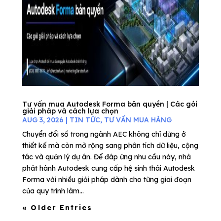
Tư vấn mua Autodesk Forma bản quyền | Các gói
giải pháp và cách lựa chọn
AUG 3, 2026
|
TIN TỨC
,
TƯ VẤN MUA HÀNG
Chuyển đổi số trong ngành AEC không chỉ dừng ở
thiết kế mà còn mở rộng sang phân tích dữ liệu, cộng
tác và quản lý dự án. Để đáp ứng nhu cầu này, nhà
phát hành Autodesk cung cấp hệ sinh thái Autodesk
Forma với nhiều giải pháp dành cho từng giai đoạn
của quy trình làm...
« Older Entries