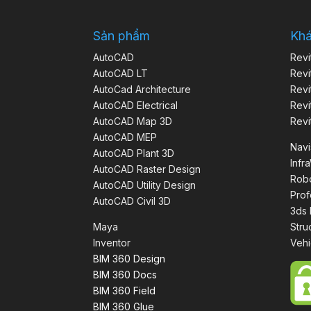
Sản phẩm
Kh
AutoCAD
Revi
AutoCAD LT
Revi
AutoCad Architecture
Revi
AutoCAD Electrical
Revi
AutoCAD Map 3D
Revi
AutoCAD MEP
Nav
AutoCAD Plant 3D
Infr
AutoCAD Raster Design
Robo
AutoCAD Utility Design
Prof
AutoCAD Civil 3D
3ds
Maya
Stru
Inventor
Vehi
BIM 360 Design
BIM 360 Docs
BIM 360 Field
BIM 360 Glue