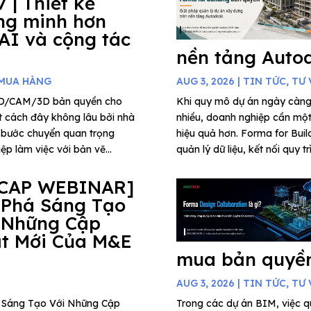
7 | Thiết kế
ng minh hơn
 AI và cộng tác
nền tảng Auto
 MUA HÀNG
AUG 3, 2026
|
TIN TỨC
,
TƯ 
AD/CAM/3D bản quyền cho
Khi quy mô dự án ngày càng
t cách đây không lâu bởi nhà
nhiều, doanh nghiệp cần một 
 bước chuyển quan trọng
hiệu quả hơn. Forma for Buil
p làm việc với bản vẽ...
quản lý dữ liệu, kết nối quy t
CAP WEBINAR]
 Phá Sáng Tạo
 Những Cập
t Mới Của M&E
mua bản quyền
AUG 3, 2026
|
TIN TỨC
,
TƯ 
há Sáng Tạo Với Những Cập
Trong các dự án BIM, việc qu