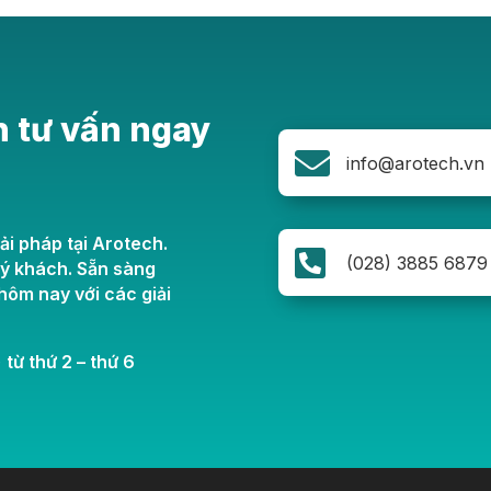
n tư vấn ngay

info@arotech.vn
ải pháp tại Arotech.

(028) 3885 6879
uý khách. Sẵn sàng
ôm nay với các giải
 từ thứ 2 – thứ 6