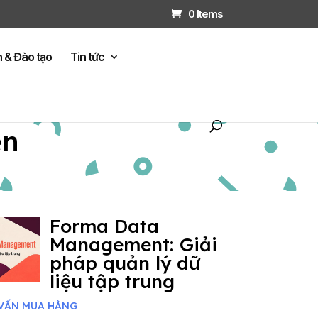
0 Items
n & Đào tạo
Tin tức
ện
Forma Data
Management: Giải
pháp quản lý dữ
liệu tập trung
VẤN MUA HÀNG