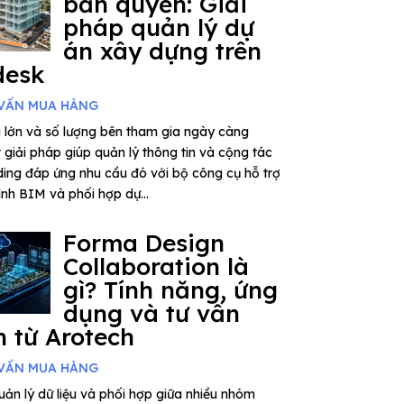
bản quyền: Giải
pháp quản lý dự
án xây dựng trên
desk
VẤN MUA HÀNG
 lớn và số lượng bên tham gia ngày càng
giải pháp giúp quản lý thông tin và cộng tác
ding đáp ứng nhu cầu đó với bộ công cụ hỗ trợ
rình BIM và phối hợp dự...
Forma Design
Collaboration là
gì? Tính năng, ứng
dụng và tư vấn
 từ Arotech
VẤN MUA HÀNG
ản lý dữ liệu và phối hợp giữa nhiều nhóm