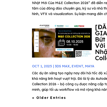
Nhật Mới Của M&E Collection 2026” đã diễn ra
tâm của đông đảo chuyên gia, kỹ sư và nhà thi
hình, VFX và visualization. Sự kiện mang đến ch
[Đ
GIA
Bứt
Với
Nhậ
Col
OCT 1, 2025
|
3DS MAX
,
EVENT
,
MAYA
Các dự án sáng tạo ngày nay đòi hỏi tốc độ xử
khả năng linh hoạt vượt trội. Đó là lý do Au
Collection 2026 – bộ công cụ được nâng cấp to
minh, giúp tối ưu workflow và mở rộng khả năn
« Older Entries