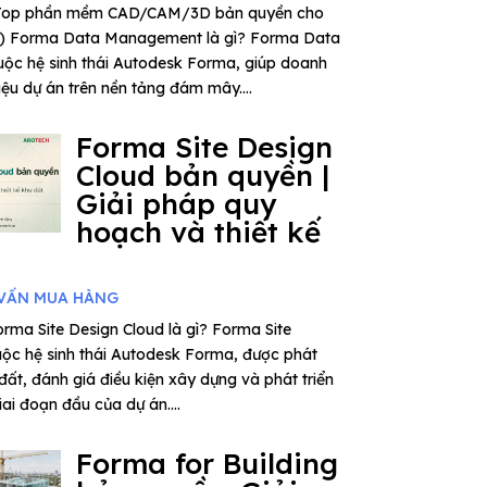
– Top phần mềm CAD/CAM/3D bản quyền cho
6) Forma Data Management là gì? Forma Data
ộc hệ sinh thái Autodesk Forma, giúp doanh
iệu dự án trên nền tảng đám mây....
Forma Site Design
Cloud bản quyền |
Giải pháp quy
hoạch và thiết kế
VẤN MUA HÀNG
rma Site Design Cloud là gì? Forma Site
uộc hệ sinh thái Autodesk Forma, được phát
 đất, đánh giá điều kiện xây dựng và phát triển
ai đoạn đầu của dự án....
Forma for Building