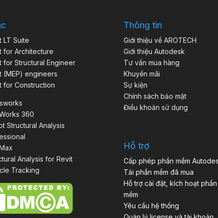
ác
Thông tin
t LT Suite
Giới thiệu về AROTECH
t for Architecture
Giới thiệu Autodesk
t for Structural Engineer
Tư vấn mua hàng
t (MEP) engineers
Khuyến mãi
t for Construction
Sự kiện
Chính sách bảo mật
isworks
Điều khoản sử dụng
aWorks 360
t Structural Analysis
essional
Hỗ trợ
 Max
ctural Analysis for Revit
Cấp phép phần mềm Autode
cle Tracking
Tải phần mềm đã mua
Hỗ trợ cài đặt, kích hoạt phần
mềm
Yêu cầu hệ thống
Quản lý license và tài khoản