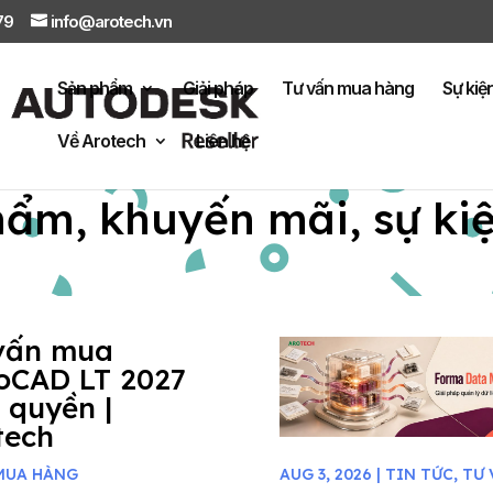
879
info@arotech.vn
Sản phẩm
Giải pháp
Tư vấn mua hàng
Sự kiệ
Về Arotech
Liên hệ
hẩm, khuyến mãi, sự ki
vấn mua
oCAD LT 2027
 quyền |
tech
MUA HÀNG
AUG 3, 2026
|
TIN TỨC
,
TƯ 