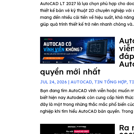
AutoCAD LT 2027 là lựa chọn phù hợp cho do
thiết kế bản vẽ kỹ thuật 2D chuyên nghiệp với c
mang đến nhiều cải tiến về hiệu suất, khả năn
giúp quá trình thiết kế trở nên nhanh chóng và..
Aut
viễ
đáp
Aut
quyền mới nhất
JUL 24, 2026
|
AUTOCAD
,
TIN TỔNG HỢP
,
T
Bạn đang tìm AutoCAD vĩnh viễn hoặc muốn 
biết hiện nay Autodesk còn cung cấp hình thứ
đây là một trong những thắc mắc phổ biến củ
nghiệp khi tìm hiểu AutoCAD bản quyền. Trong b
Ra 