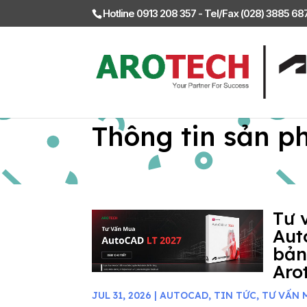
Hotline 0913 208 357 - Tel/Fax (028) 3885 6
Thông tin sản p
Tư 
Aut
bản
Aro
JUL 31, 2026
|
AUTOCAD
,
TIN TỨC
,
TƯ VẤN 