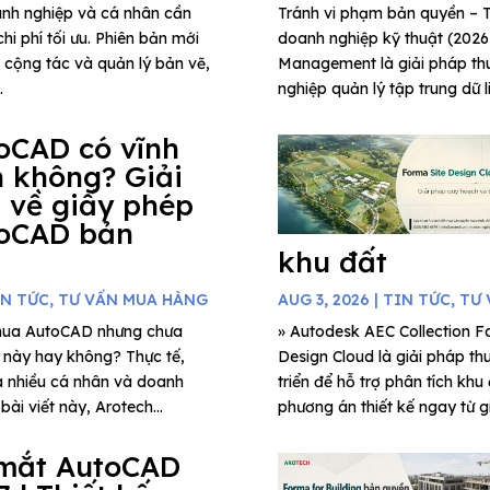
anh nghiệp và cá nhân cần
Tránh vi phạm bản quyền 
hi phí tối ưu. Phiên bản mới
doanh nghiệp kỹ thuật (202
g cộng tác và quản lý bản vẽ,
Management là giải pháp thu
.
nghiệp quản lý tập trung dữ l
oCAD có vĩnh
n không? Giải
 về giấy phép
oCAD bản
khu đất
IN TỨC
,
TƯ VẤN MUA HÀNG
AUG 3, 2026
|
TIN TỨC
,
TƯ 
mua AutoCAD nhưng chưa
» Autodesk AEC Collection Fo
c này hay không? Thực tế,
Design Cloud là giải pháp th
a nhiều cá nhân và doanh
triển để hỗ trợ phân tích khu
ài viết này, Arotech...
phương án thiết kế ngay từ gi
mắt AutoCAD