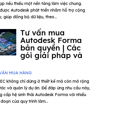
tạp nếu thiếu một nền tảng làm việc chung.
được Autodesk phát triển nhằm hỗ trợ cộng
 giúp đồng bộ dữ liệu, theo...
Tư vấn mua
Autodesk Forma
bản quyền | Các
gói giải pháp và
VẤN MUA HÀNG
EC không chỉ dừng ở thiết kế mà còn mở rộng
 tác và quản lý dự án. Để đáp ứng nhu cầu này,
 cấp hệ sinh thái Autodesk Forma với nhiều
đoạn của quy trình làm...