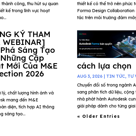
 thành công, thu hút sự quan
thiết kế có thể trở nên phức 
ết kế trong lĩnh vực hoạt
Forma Design Collaboration 
o...
tác trên môi trường đám mây,
ĂNG KÝ THAM
 WEBINAR]
 Phá Sáng Tạo
 Những Cập
t Mới Của M&E
cách lựa chọn
lection 2026
AUG 3, 2026
|
TIN TỨC
,
TƯ 
Chuyển đổi số trong ngành A
sang phân tích dữ liệu, cộng
 lý, chất lượng hình ảnh và
nhà phát hành Autodesk cung
todesk mang đến M&E
giải pháp dành cho từng giai 
àn diện, tích hợp AI thông
g sáng tạo...
« Older Entries