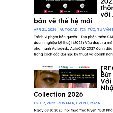
202
thô
với
bản vẽ thế hệ mới
APR 21, 2026
|
AUTOCAD
,
TIN TỨC
,
TƯ VẤN
Tránh vi phạm bản quyền - Top phần mềm C
doanh nghiệp kỹ thuật (2026) Vừa được ra mắ
phát hành Autodesk, AutoCAD 2027 đánh dấu
trong cách các đội ngũ kỹ thuật và doanh nghiệ
[RE
Bứt
Với
Nhậ
Collection 2026
OCT 9, 2025
|
3DS MAX
,
EVENT
,
MAYA
Ngày 08.10.2025, hội thảo trực tuyến “Bứt P