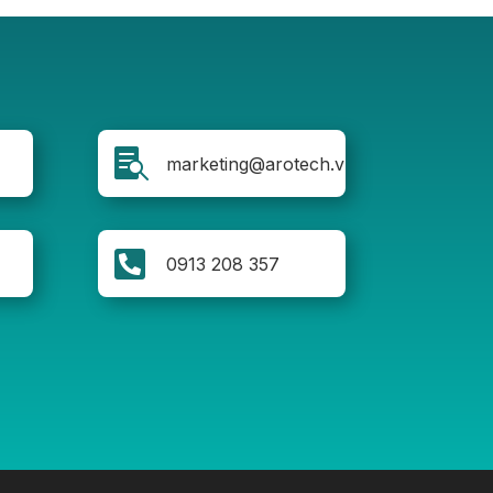

marketing@arotech.vn

0913 208 357