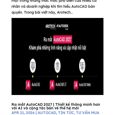
một trong những thắc mắc phổ biến của nhiều cá
nhân và doanh nghiệp khi tìm hiểu AutoCAD bản
quyền. Trong bài viết này, Arotech...
Ra mắt AutoCAD 2027 | Thiết kế thông minh hơn
với AI và cộng tác bản vẽ thế hệ mới
APR 21, 2026
|
AUTOCAD
,
TIN TỨC
,
TƯ VẤN MUA