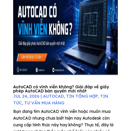
AutoCAD có vĩnh viễn không? Giải đáp về giấy
phép AutoCAD bản quyền mới nhất
JUL 24, 2026
|
AUTOCAD
,
TIN TỔNG HỢP
,
TIN
TỨC
,
TƯ VẤN MUA HÀNG
Bạn đang tìm AutoCAD vĩnh viễn hoặc muốn mua
AutoCAD nhưng chưa biết hiện nay Autodesk còn
cung cấp hình thức này hay không? Thực tế, đây là