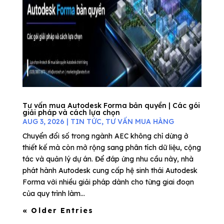
Tư vấn mua Autodesk Forma bản quyền | Các gói
giải pháp và cách lựa chọn
AUG 3, 2026
|
TIN TỨC
,
TƯ VẤN MUA HÀNG
Chuyển đổi số trong ngành AEC không chỉ dừng ở
thiết kế mà còn mở rộng sang phân tích dữ liệu, cộng
tác và quản lý dự án. Để đáp ứng nhu cầu này, nhà
phát hành Autodesk cung cấp hệ sinh thái Autodesk
Forma với nhiều giải pháp dành cho từng giai đoạn
của quy trình làm...
« Older Entries