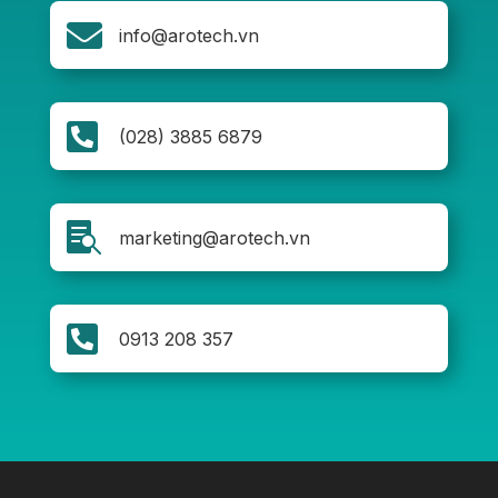

info@arotech.vn

(028) 3885 6879

marketing@arotech.vn

0913 208 357